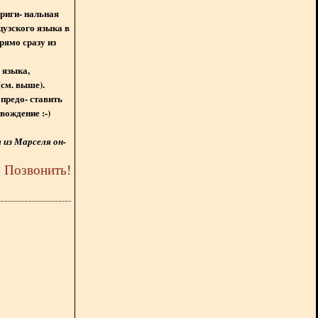
ориги- нальная
цузского языка в
рямо сразу из
 языка,
(см. выше).
предо- ставить
вождение :-)
из Марселя он-
5
Позвонить
!