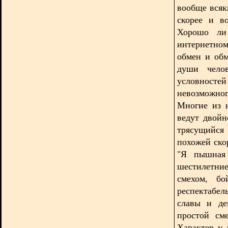
вообще всяк
скорее и в
Хорошо ли
интернетном
обмен и обм
души челов
условностей
невозможно
Многие из н
ведут двойн
трясущийся
похожей ско
"Я пышная 
шестилетние
смехом, бо
респектабе
славы и де
простой сме
Характер у 