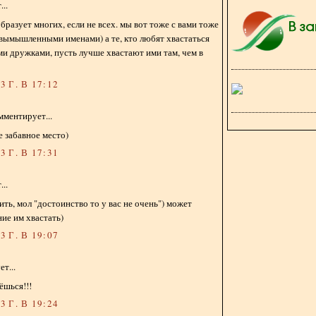
..
бразует многих, если не всех. мы вот тоже с вами тоже
 вымышленными именами) а те, кто любят хвастаться
и дружками, пусть лучше хвастают ими там, чем в
 Г. В 17:12
мментирует...
 забавное место)
 Г. В 17:31
..
ть, мол "достоинство то у вас не очень") может
ие им хвастать)
 Г. В 19:07
т...
ёшься!!!
 Г. В 19:24