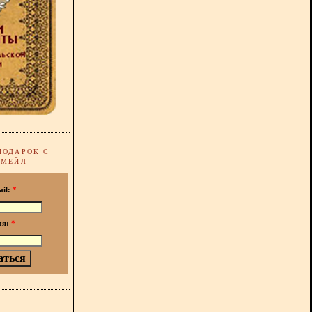
ПОДАРОК С
-МЕЙЛ
ail:
*
мя:
*
!