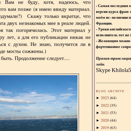
я Вам не буду, хотя, надеюсь, что
- Самая последняя 
его вам позже (я имею ввиду материал.
версия курса фран- 
одумали?) Скажу только вкратце, что
моём ис- полнении п
ата двух незнакомых мне в реале людей.
Франции.
- Уроки английского
я так погорячилась. Этот материал у
исполнитель тот же 
ру лет, а для его публикации никак не
- Желающим можно 
ься с духом. Не знаю, получится ли в
фортепианное сопро
оде мосты сожжены.)
 быть. Продолжение следует....
Прямая трансляция 
лайн.
Skype Khilola
BLOG ARCHIVE
2023
(
64
)
►
2022
(
35
)
►
2021
(
53
)
►
2020
(
44
)
►
2019
(
63
)
►