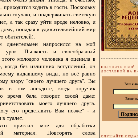
, приходится ходить в гости. Поскольку
ельно скучаю, и поддерживать светскую
нет, а так сразу уйти вроде неловко, я
 дому, попадая в удивительнейший мир
о обитателей).
н джентельмен напросился на мой
й урок. Пылкость и своеобразный
 этого молодого человека я оценила в
, когда без излишних вступлений, он
ПОЛУЧИТЕ СВОЙ 
ДОСТАВКОЙ НА И
 моему видавшему виды, но всё равно
му взору "своего лучшего друга". Вы
Ваш e-m
ак в том анекдоте, когда поручик
о время бала говорит своей даме:
Ваше и
риветствовать моего лучшего друга.
могу его представить Вам позже" - и
 в туалет.
кто прислал мне для обработки
ный материал. Повторять слова
СЛУШАЙТЕ СЮДА