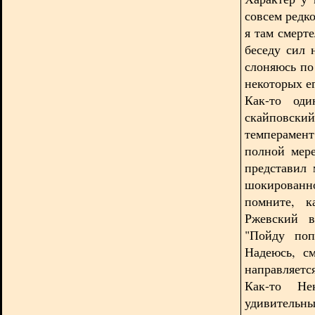
совсем редко
я там смерт
беседу сил 
слоняюсь по
некоторых ег
Как-то оди
скайповски
темперамент
полной мере
представил
шокированно
помните, к
Ржевский в
"Пойду поп
Надеюсь, с
направляется
Как-то Не
удивитель