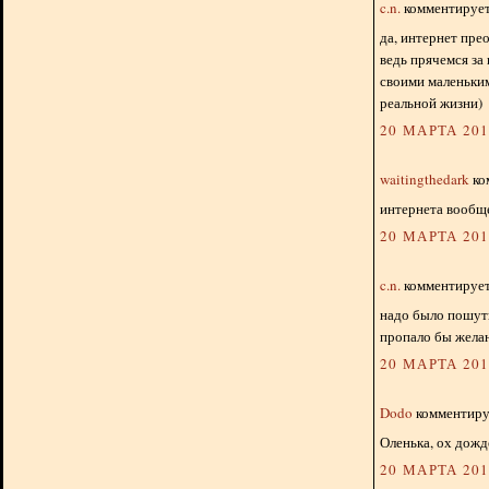
c.n.
комментирует.
да, интернет прео
ведь прячемся за
своими маленьким
реальной жизни)
20 МАРТА 2013
waitingthedark
ко
интернета вообще
20 МАРТА 2013
c.n.
комментирует.
надо было пошути
пропало бы желан
20 МАРТА 2013
Dodo
комментируе
Оленька, ох дожд
20 МАРТА 2013