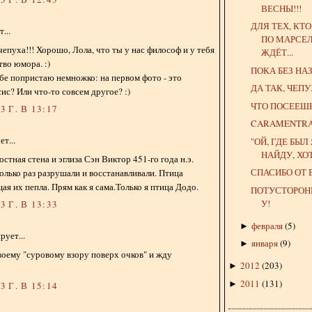
ВЕСНЫ!!!
ДЛЯ ТЕХ, КТ
...
ПО МАРСЕЛ
чепуха!!! Хорошо, Лола, что ты у нас философ и у тебя
ЖДЁТ...
во юмора. :)
ПОКА БЕЗ НА
тебе попристаю немножко: на первом фото - это
ДА ТАК, ЧЕП
ис? Или что-то совсем другое? :)
ЧТО ПОСЕЕШЬ, 
 Г. В 13:17
CARAMENTR
т...
"ОЙ, ГДЕ БЫЛ 
НАЙДУ, ХОТЬ
стная стена и эглиза Сэн Виктор 451-го года н.э.
СПАСИБО ОТ
колько раз разрушали и восстанавливали. Птица
ая их пепла. Прям как я сама.Только я птица Додо.
ПОТУСТОРОНН
У!
 Г. В 13:33
февраля
(
5
)
►
ует...
января
(
9
)
►
воему "суровому взору поверх очков" и жду
2012
(
203
)
►
2011
(
131
)
►
 Г. В 15:14