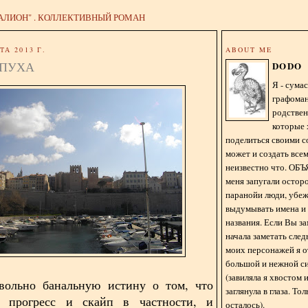
АЛИОН" . КОЛЛЕКТИВНЫЙ РОМАН
ТА 2013 Г.
ABOUT ME
ЕПУХА
DODO
Я - сум
графома
родстве
которые 
поделиться своими с
может и создать всем
неизвестно что. О
меня запугали остор
паранойи люди, убе
выдумывать имена и
названия. Если Вы за
начала заметать сле
моих персонажей я 
большой и нежной с
(завиляла я хвостом
вольно банальную истину о том, что
заглянула в глаза. То
й прогресс и скайп в частности, и
осталось).