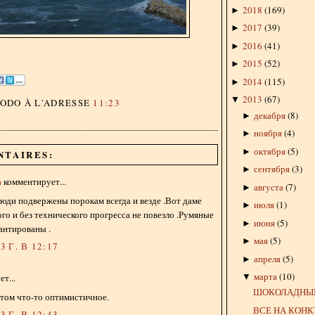
2018
(
169
)
►
2017
(
39
)
►
2016
(
41
)
►
2015
(
52
)
►
2014
(
115
)
►
2013
(
67
)
▼
DODO
À L'ADRESSE
11:23
декабря
(
8
)
►
ноября
(
4
)
►
октября
(
5
)
►
NTAIRES:
сентября
(
3
)
►
а
комментирует...
августа
(
7
)
►
люди подвержены порокам всегда и везде .Вот даме
июля
(
1
)
►
го и без технического прогресса не повезло .Румяные
июня
(
5
)
►
антированы .
мая
(
5
)
►
 Г. В 12:17
апреля
(
5
)
►
марта
(
10
)
▼
т...
ШОКОЛАДНЫЙ
 этом что-то оптимистичное.
ВСЕ НА КОН
 Г. В 12:43