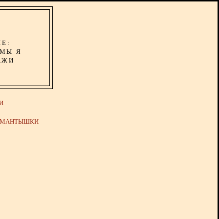
ИЕ:
ОМЫ Я
АЖИ
И
Й МАНТЫШКИ