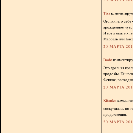
Tisa
комментирует
Ого, ничего себе 
врожденное чувст
И вот я опять к 
Марсель или Касс
20 МАРТА 2013
Dodo
комментируе
Это древняя крепо
вроде бы. Её нес
Феникс, восходящ
20 МАРТА 2013
Kitanko
комментир
соскучилась по т
продолжения.
20 МАРТА 2013