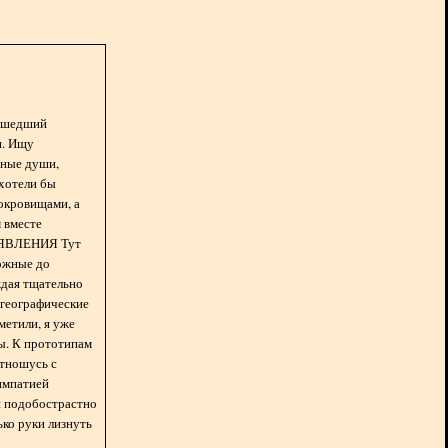
асшедший
н. Ищу
нные души,
хотели бы
окровищами, а
 вместе
БЪЯВЛЕНИЯ Тут
ожные до
ждая тщательно
 географические
метили, я уже
ды. К прототипам
отношусь с
импатией
 и подобострастно
лько руки лизнуть