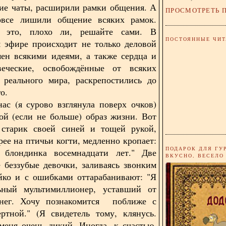
ие чаты, расширили рамки общения. А
ПРОСМОТРЕТЬ 
овсе лишили общение всяких рамок.
 это, плохо ли, решайте сами. В
ПОСТОЯННЫЕ ЧИТ
 эфире происходит не только деловой
ен всякими идеями, а также сердца и
еческие, освобождённые от всяких
 реального мира, раскрепостились до
го.
ас (я сурово взглянула поверх очков)
ой (если не больше) образ жизни. Вот
 старик своей синей и тощей рукой,
рее на птичьи когти, медленно кропает:
ПОДАРОК ДЛЯ ГУ
блондинка восемнадцати лет." Две
ВКУСНО, ВЕСЕЛО
 беззубые девочки, заливаясь звонким
йко и с ошибками оттарабанивают: "Я
льный мультимиллионер, уставший от
нег. Хочу познакомится поближе с
ртной." (Я свидетель тому, клянусь.
меня очень дикий. Иногда, к счастью,