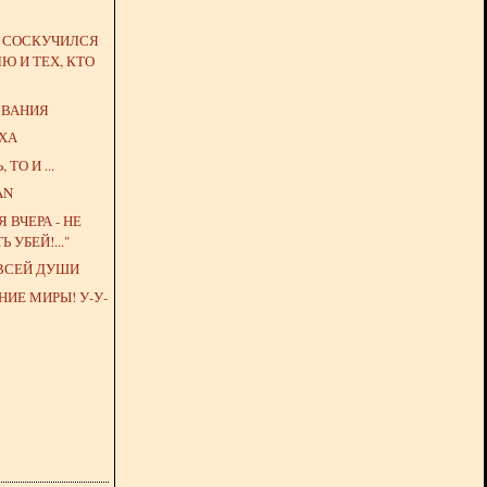
О СОСКУЧИЛСЯ
Ю И ТЕХ, КТО
ЗВАНИЯ
УХА
ТО И ...
AN
Я ВЧЕРА - НЕ
 УБЕЙ!..."
 ВСЕЙ ДУШИ
ИЕ МИРЫ! У-У-