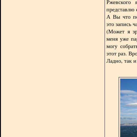
Ржевского 
представлю 
А Вы что п
это запись ч
(Может я зр
меня уже па
могу собрат
этот раз. Вр
Ладно, так и