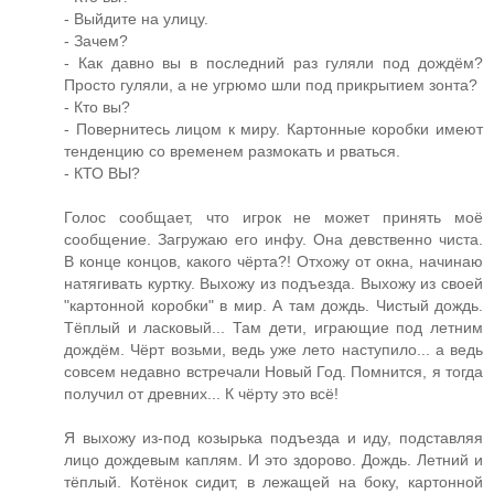
- Выйдите на улицу.
- Зачем?
- Как давно вы в последний раз гуляли под дождём?
Просто гуляли, а не угрюмо шли под прикрытием зонта?
- Кто вы?
- Повернитесь лицом к миру. Картонные коробки имеют
тенденцию со временем размокать и рваться.
- КТО ВЫ?
Голос сообщает, что игрок не может принять моё
сообщение. Загружаю его инфу. Она девственно чиста.
В конце концов, какого чёрта?! Отхожу от окна, начинаю
натягивать куртку. Выхожу из подъезда. Выхожу из своей
"картонной коробки" в мир. А там дождь. Чистый дождь.
Тёплый и ласковый... Там дети, играющие под летним
дождём. Чёрт возьми, ведь уже лето наступило... а ведь
совсем недавно встречали Новый Год. Помнится, я тогда
получил от древних... К чёрту это всё!
Я выхожу из-под козырька подъезда и иду, подставляя
лицо дождевым каплям. И это здорово. Дождь. Летний и
тёплый. Котёнок сидит, в лежащей на боку, картонной