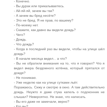
- Конечно.
- Вы дурак или прикалываетесь.
- Ай-яй-яй, зачем вы так?
- А зачем вы бред несёте?
- Это не бред. Я не прав, по вашему?
- По-моему нет.
- Скажите, как давно вы видели дождь?
- Чего?
- Дождь.
- Что дождь?
- Когда в последний раз вы видели, чтобы на улице шёл
дождь?
- В начале месяца видел... а что?
- Вы не обратили внимания на то, что я говорил? Что я
видел вчера бездомного котёнка, который прятался от
дождя?
- Не понимаю.
- Уже неделю как на улице сутками льёт.
Поражаюсь. Сижу и смотрю в окно. А там действительно
дождь. Неужто я даже стука капель о подоконник не
слышал? Невероятно. Не знаю, что написать.
- Вы его даже не замечали, верно?
- Кто вы?