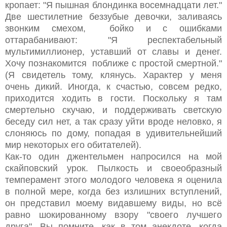
кропает: "Я пышная блондинка восемнадцати лет."
Две шестилетние беззубые девочки, заливаясь
звонким смехом, бойко и с ошибками
оттарабанивают: "Я респектабельный
мультимиллионер, уставший от славы и денег.
Хочу познакомится поближе с простой смертной."
(Я свидетель тому, клянусь. Характер у меня
очень дикий. Иногда, к счастью, совсем редко,
приходится ходить в гости. Поскольку я там
смертельно скучаю, и поддерживать светскую
беседу сил нет, а так сразу уйти вроде неловко, я
слоняюсь по дому, попадая в удивительнейший
мир некоторых его обитателей).
Как-то один джентельмен напросился на мой
скайповский урок. Пылкость и своеобразный
темперамент этого молодого человека я оценила
в полной мере, когда без излишних вступлений,
он представил моему видавшему виды, но всё
равно шокированному взору "своего лучшего
друга". Вы помните, как в том анекдоте, когда