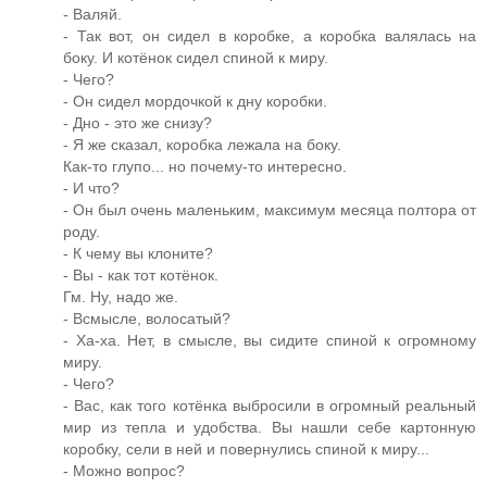
- Валяй.
- Так вот, он сидел в коробке, а коробка валялась на
боку. И котёнок сидел спиной к миру.
- Чего?
- Он сидел мордочкой к дну коробки.
- Дно - это же снизу?
- Я же сказал, коробка лежала на боку.
Как-то глупо... но почему-то интересно.
- И что?
- Он был очень маленьким, максимум месяца полтора от
роду.
- К чему вы клоните?
- Вы - как тот котёнок.
Гм. Ну, надо же.
- Всмысле, волосатый?
- Ха-ха. Нет, в смысле, вы сидите спиной к огромному
миру.
- Чего?
- Вас, как того котёнка выбросили в огромный реальный
мир из тепла и удобства. Вы нашли себе картонную
коробку, сели в ней и повернулись спиной к миру...
- Можно вопрос?