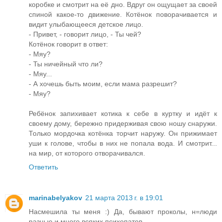
коробке и смотрит на её дно. Вдруг он ощущает за своей
спиной какое-то движение. Котёнок поворачивается и
видит улыбающееся детское лицо.
- Привет, - говорит лицо, - Ты чей?
Котёнок говорит в ответ:
- Мяу?
- Ты ничейный что ли?
- Мяу...
- А хочешь быть моим, если мама разрешит?
- Мяу?
Ребёнок запихивает котика к себе в куртку и идёт к
своему дому, бережно придерживая свою ношу снаружи.
Только мордочка котёнка торчит наружу. Он прижимает
уши к голове, чтобы в них не попала вода. И смотрит...
на мир, от которого отворачивался.
Ответить
marinabelyakov
21 марта 2013 г. в 19:01
Насмешила ты меня :) Да, бывают проколы, н=люди
разные и много всяких психопатов..