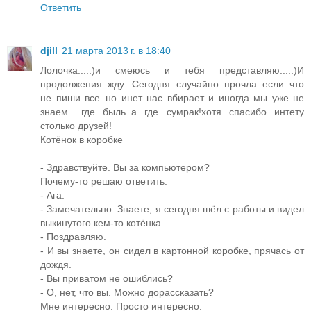
Ответить
djill
21 марта 2013 г. в 18:40
Лолочка....:)и смеюсь и тебя представляю....:)И
продолжения жду...Сегодня случайно прочла..если что
не пиши все..но инет нас вбирает и иногда мы уже не
знаем ..где быль..а где...сумрак!хотя спасибо интету
столько друзей!
Котёнок в коробке
- Здравствуйте. Вы за компьютером?
Почему-то решаю ответить:
- Ага.
- Замечательно. Знаете, я сегодня шёл с работы и видел
выкинутого кем-то котёнка...
- Поздравляю.
- И вы знаете, он сидел в картонной коробке, прячась от
дождя.
- Вы приватом не ошиблись?
- О, нет, что вы. Можно дорассказать?
Мне интересно. Просто интересно.