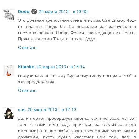
Dodo
20 марта 2013 г. в 13:33
Это древняя крепостная стена и эглиза Сэн Виктор 451-
го года н.э. вроде бы. Её несколько раз разрушали и
восстанавливали. Птица Феникс, восходящая их пепла.
Прям как я сама.Только я птица Додо.
Ответить
Kitanko
20 марта 2013 г. в 15:14
соскучилась по твоему "суровому взору поверх очков" и
жду продолжения.
Ответить
c.n.
20 марта 2013 г. в 17:12
да, интернет преобразует многих, если не всех. мы вот
тоже с вами тоже ведь прячемся за вымышленными
именами) а те, кто любят хвастаться своими маленькими
дружками, пусть лучше хвастают ими там, чем в