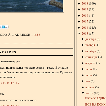
2018
(
169
)
►
2017
(
39
)
►
2016
(
41
)
►
2015
(
52
)
►
2014
(
115
)
►
2013
(
67
)
▼
DODO
À L'ADRESSE
11:23
декабря
(
8
)
►
ноября
(
4
)
►
октября
(
5
)
►
NTAIRES:
сентября
(
3
)
►
а
комментирует...
августа
(
7
)
►
люди подвержены порокам всегда и везде .Вот даме
июля
(
1
)
►
го и без технического прогресса не повезло .Румяные
июня
(
5
)
►
антированы .
мая
(
5
)
►
 Г. В 12:17
апреля
(
5
)
►
марта
(
10
)
▼
т...
ШОКОЛАДНЫЙ
 этом что-то оптимистичное.
ВСЕ НА КОН
 Г. В 12:43