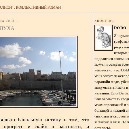
АЛИОН" . КОЛЛЕКТИВНЫЙ РОМАН
ТА 2013 Г.
ABOUT ME
ЕПУХА
DODO
Я - сум
графома
родстве
которые 
поделиться своими с
может и создать всем
неизвестно что. О
меня запугали остор
паранойи люди, убе
выдумывать имена и
названия. Если Вы за
начала заметать сле
моих персонажей я 
большой и нежной с
(завиляла я хвостом
вольно банальную истину о том, что
заглянула в глаза. То
й прогресс и скайп в частности, и
осталось).