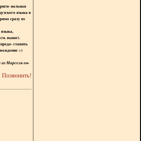
ориги- нальная
цузского языка в
рямо сразу из
 языка,
(см. выше).
предо- ставить
вождение :-)
из Марселя он-
5
Позвонить
!