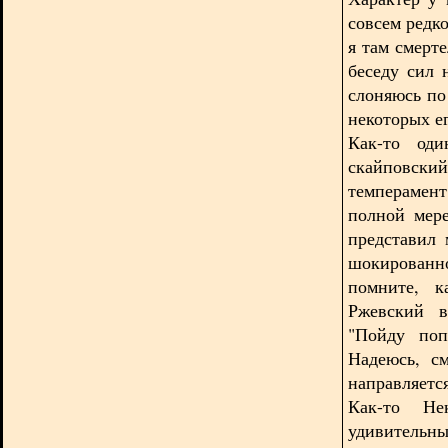
совсем редко
я там смерт
беседу сил 
слоняюсь по
некоторых ег
Как-то оди
скайповски
темперамент
полной мере
представил
шокированно
помните, к
Ржевский в
"Пойду поп
Надеюсь, с
направляется
Как-то Не
удивитель