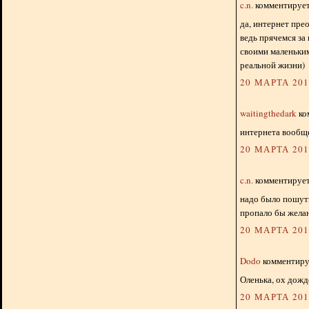
c.n.
комментирует.
да, интернет прео
ведь прячемся за
своими маленьким
реальной жизни)
20 МАРТА 2013
waitingthedark
ко
интернета вообще
20 МАРТА 2013
c.n.
комментирует.
надо было пошути
пропало бы желан
20 МАРТА 2013
Dodo
комментируе
Оленька, ох дожд
20 МАРТА 2013