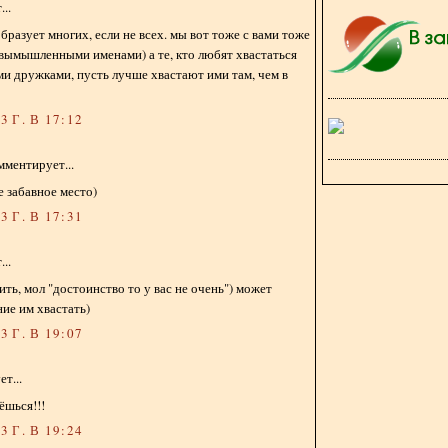
..
бразует многих, если не всех. мы вот тоже с вами тоже
 вымышленными именами) а те, кто любят хвастаться
и дружками, пусть лучше хвастают ими там, чем в
 Г. В 17:12
мментирует...
 забавное место)
 Г. В 17:31
..
ть, мол "достоинство то у вас не очень") может
ие им хвастать)
 Г. В 19:07
т...
ёшься!!!
 Г. В 19:24