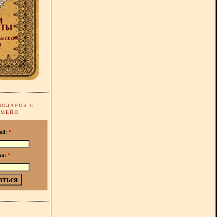
ПОДАРОК С
-МЕЙЛ
ail:
*
мя:
*
!