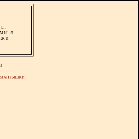
ИЕ:
ОМЫ Я
АЖИ
И
Й МАНТЫШКИ