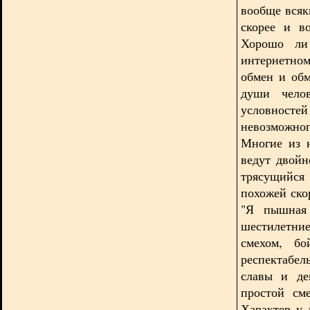
вообще всяк
скорее и в
Хорошо ли
интернетном
обмен и обм
души челов
условностей
невозможно
Многие из н
ведут двойн
трясущийся
похожей ско
"Я пышная 
шестилетние
смехом, бо
респектабе
славы и де
простой сме
Характер у 