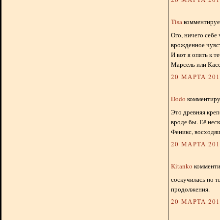
Tisa
комментирует
Ого, ничего себе 
врожденное чувст
И вот я опять к 
Марсель или Касс
20 МАРТА 2013
Dodo
комментируе
Это древняя крепо
вроде бы. Её нес
Феникс, восходящ
20 МАРТА 2013
Kitanko
комментир
соскучилась по т
продолжения.
20 МАРТА 2013