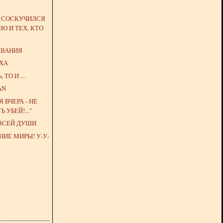
О СОСКУЧИЛСЯ
Ю И ТЕХ, КТО
ЗВАНИЯ
УХА
ТО И ...
AN
Я ВЧЕРА - НЕ
 УБЕЙ!..."
 ВСЕЙ ДУШИ
ИЕ МИРЫ! У-У-