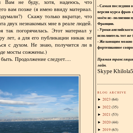
я Вам не буду, хотя, надеюсь, что
- Самая последняя 
его вам позже (я имею ввиду материал.
версия курса фран- 
одумали?) Скажу только вкратце, что
моём ис- полнении п
ата двух незнакомых мне в реале людей.
Франции.
- Уроки английского
я так погорячилась. Этот материал у
исполнитель тот же 
ру лет, а для его публикации никак не
- Желающим можно 
ься с духом. Не знаю, получится ли в
фортепианное сопро
оде мосты сожжены.)
 быть. Продолжение следует....
Прямая трансляция 
лайн.
Skype Khilola
BLOG ARCHIVE
2023
(
64
)
►
2022
(
35
)
►
2021
(
53
)
►
2020
(
44
)
►
2019
(
63
)
►