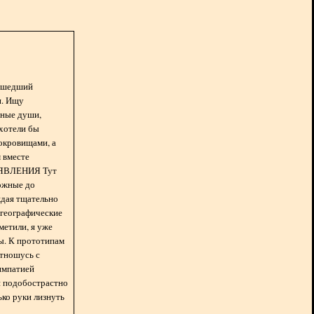
асшедший
н. Ищу
нные души,
хотели бы
окровищами, а
 вместе
БЪЯВЛЕНИЯ Тут
ожные до
ждая тщательно
 географические
метили, я уже
ды. К прототипам
отношусь с
импатией
 и подобострастно
лько руки лизнуть