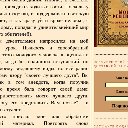
, приходится ходить в гости. Поскольку
ельно скучаю, и поддерживать светскую
нет, а так сразу уйти вроде неловко, я
 дому, попадая в удивительнейший мир
о обитателей).
н джентельмен напросился на мой
й урок. Пылкость и своеобразный
 этого молодого человека я оценила в
, когда без излишних вступлений, он
ПОЛУЧИТЕ СВОЙ 
ДОСТАВКОЙ НА И
 моему видавшему виды, но всё равно
му взору "своего лучшего друга". Вы
Ваш e-m
ак в том анекдоте, когда поручик
о время бала говорит своей даме:
Ваше и
риветствовать моего лучшего друга.
могу его представить Вам позже" - и
 в туалет.
кто прислал мне для обработки
ный материал. Повторять слова
СЛУШАЙТЕ СЮДА