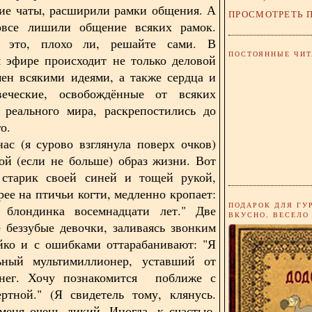
ие чаты, расширили рамки общения. А
ПРОСМОТРЕТЬ 
овсе лишили общение всяких рамок.
 это, плохо ли, решайте сами. В
ПОСТОЯННЫЕ ЧИТ
 эфире происходит не только деловой
ен всякими идеями, а также сердца и
еческие, освобождённые от всяких
 реального мира, раскрепостились до
го.
ас (я сурово взглянула поверх очков)
ой (если не больше) образ жизни. Вот
 старик своей синей и тощей рукой,
рее на птичьи когти, медленно кропает:
ПОДАРОК ДЛЯ ГУ
блондинка восемнадцати лет." Две
ВКУСНО, ВЕСЕЛО
 беззубые девочки, заливаясь звонким
йко и с ошибками оттарабанивают: "Я
льный мультимиллионер, уставший от
нег. Хочу познакомится поближе с
ртной." (Я свидетель тому, клянусь.
меня очень дикий. Иногда, к счастью,