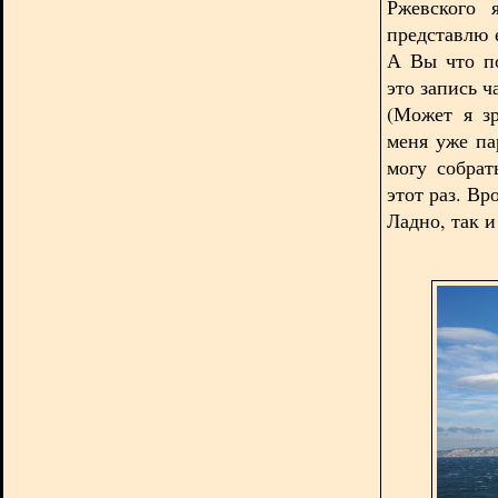
Ржевского 
представлю 
А Вы что п
это запись ч
(Может я зр
меня уже па
могу собрат
этот раз. Вр
Ладно, так и