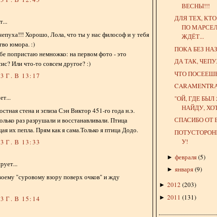
ВЕСНЫ!!!
ДЛЯ ТЕХ, КТ
...
ПО МАРСЕЛ
чепуха!!! Хорошо, Лола, что ты у нас философ и у тебя
ЖДЁТ...
во юмора. :)
ПОКА БЕЗ НА
тебе попристаю немножко: на первом фото - это
ДА ТАК, ЧЕП
ис? Или что-то совсем другое? :)
ЧТО ПОСЕЕШЬ, 
 Г. В 13:17
CARAMENTR
т...
"ОЙ, ГДЕ БЫЛ 
НАЙДУ, ХОТЬ
стная стена и эглиза Сэн Виктор 451-го года н.э.
СПАСИБО ОТ
колько раз разрушали и восстанавливали. Птица
ая их пепла. Прям как я сама.Только я птица Додо.
ПОТУСТОРОНН
У!
 Г. В 13:33
февраля
(
5
)
►
ует...
января
(
9
)
►
воему "суровому взору поверх очков" и жду
2012
(
203
)
►
2011
(
131
)
►
 Г. В 15:14