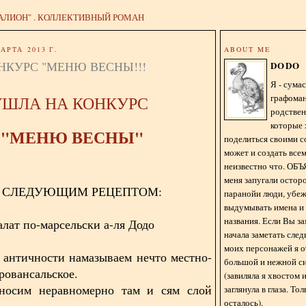
АЛИОН" . КОЛЛЕКТИВНЫЙ РОМАН
АРТА 2013 Г.
ABOUT ME
НКУРС "МЕНЮ ВЕСНЫ!!!
DODO
Я - сум
графома
УШЛА НА КОНКУРС
родстве
которые 
"МЕНЮ ВЕСНЫ"
поделиться своими с
может и создать всем
неизвестно что. О
меня запугали остор
 СЛЕДУЮЩИМ РЕЦЕПТОМ:
паранойи люди, убе
выдумывать имена и
названия. Если Вы за
алат по-марсельски а-ля Додо
начала заметать сле
моих персонажей я 
з античности намазываем нечто местно-
большой и нежной с
ровансальское.
(завиляла я хвостом
аносим неравномерно там и сям слой
заглянула в глаза. То
осталось).
.