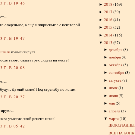
 Г. В 19:46
2018
(
169
)
►
2017
(
39
)
►
т...
2016
(
41
)
►
сто сладенькое, а ещё и жирненькое с некоторой
2015
(
52
)
►
2014
(
115
)
►
 Г. В 19:47
2013
(
67
)
▼
декабря
(
8
)
►
ишвили
комментирует...
ноября
(
4
)
►
сле такого салата грех сидеть на месте!
октября
(
5
)
►
 Г. В 20:08
сентября
(
3
)
►
августа
(
7
)
►
т...
июля
(
1
)
►
 будут. Да ещё какие! Под стрельбу по ногам.
июня
(
5
)
►
 Г. В 20:27
мая
(
5
)
►
ирует...
апреля
(
5
)
►
няла участие, твой рецепт готов!
марта
(
10
)
▼
ШОКОЛАДНЫЙ
 Г. В 05:42
ВСЕ НА КОН