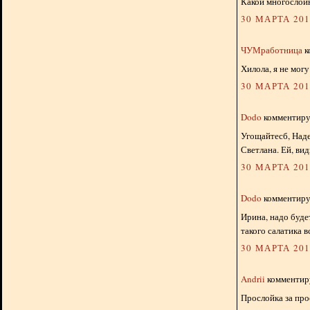
Какой многослой
30 МАРТА 2013
ЧУМработница
к
Хилола, я не могу 
30 МАРТА 2013
Dodo
комментируе
Угощайтесб, Наде
Светлана. Ей, ви
30 МАРТА 2013
Dodo
комментируе
Ирина, надо буде
такого салатика в
30 МАРТА 2013
Andrii
комментиру
Прослойка за про