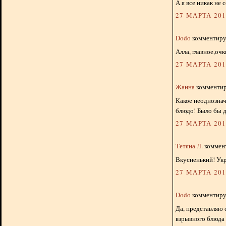
А я все никак не 
27 МАРТА 2013
Dodo
комментируе
Алла, главное,очк
27 МАРТА 2013
Жанна
комментиру
Какое неоднознач
блюдо! Было бы д
27 МАРТА 2013
Тетяна Л.
коммент
Вкусненький! Укр
27 МАРТА 2013
Dodo
комментируе
Да, представляю 
взрывного блюда 