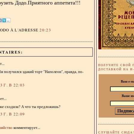
рузить Додо.Приятного аппетита!!!
DODO
À L'ADRESSE
20:23
NTAIRES:
...
ПОЛУЧИТЕ СВОЙ 
ДОСТАВКОЙ НА И
бя получился эдакий торт "Наполеон", правда, по-
Ваш e-m
 Г. В 22:03
Ваше и
т...
уже сходила? А что ты предложишь?
 Г. В 22:09
зяйство
комментирует...
СЛУШАЙТЕ СЮДА