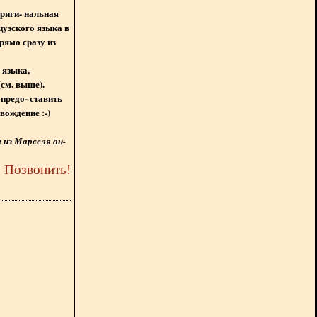
ориги- нальная
цузского языка в
рямо сразу из
 языка,
(см. выше).
предо- ставить
вождение :-)
из Марселя он-
5
Позвонить
!