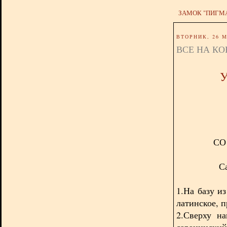
ЗАМОК "ПИГМ
ВТОРНИК, 26 М
ВСЕ НА КО
СО
С
1.На базу и
латинское, п
2.Сверху н
сарацинский