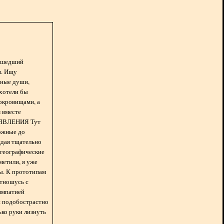
асшедший
н. Ищу
нные души,
хотели бы
окровищами, а
 вместе
БЪЯВЛЕНИЯ Тут
ожные до
ждая тщательно
 географические
метили, я уже
ды. К прототипам
отношусь с
импатией
 и подобострастно
лько руки лизнуть