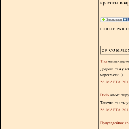
красоты вод
PUBLIÉ PAR 
29 COMME
Tisa
комментирует
Додоша, там у те
марсельски. :)
26 МАРТА 2013
Dodo
комментируе
Танечка, так ты 
26 МАРТА 2013
Приусадебное хо