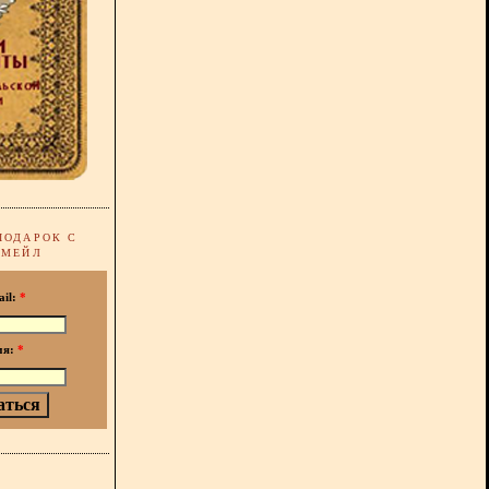
ПОДАРОК С
-МЕЙЛ
ail:
*
мя:
*
!