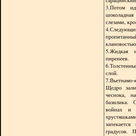
3.Потом ид
шоколадная
слезами, кро
4.Следующ
пропитанн
клановостью
5.Жидкая 
пиренеев.
6.Толстенн
слой.
7.Вьетнамо-
Щедро зали
чеснока, н
базилика. 
войнах и в
хрустяшка
запекается
градусов. 