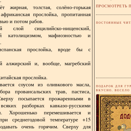
ПРОСМОТРЕТЬ 
ёт жирная, толстая, солёно-горькая
 африканская прослойка, пропитанная
вью и потом рабов.
ПОСТОЯННЫЕ ЧИТ
ий слой сицилийско-нищенский,
ый католицизмом, мафиозностью и
.
испанская прослойка, вроде бы с
ый алжирский и, вообще, магребский
китайская прослойка.
вается соусом из оливкового масла,
ПОДАРОК ДЛЯ ГУ
абора провансальских трав, пастиса,
ВКУСНО, ВЕСЕЛО
Сверху посыпается прожаренными в
сяких разборках кавказо-русскими
ми. Хорошенько перемешивается и
 при среднегодовой температуре +15
Подавать очень горячим. Сверху для