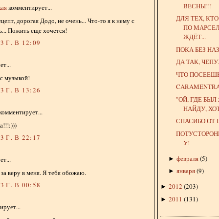
ВЕСНЫ!!!
кая
комментирует...
ДЛЯ ТЕХ, КТ
цепт, дорогая Додо, не очень... Что-то я к нему с
ПО МАРСЕЛ
... Пожить еще хочется!
ЖДЁТ...
 Г. В 12:09
ПОКА БЕЗ НА
ДА ТАК, ЧЕП
т...
ЧТО ПОСЕЕШЬ, 
 с музыкой!
CARAMENTR
 Г. В 13:26
"ОЙ, ГДЕ БЫЛ 
НАЙДУ, ХОТЬ
комментирует...
СПАСИБО ОТ
!!:)))
ПОТУСТОРОНН
 Г. В 22:17
У!
февраля
(
5
)
►
т...
января
(
9
)
►
за веру в меня. Я тебя обожаю.
 Г. В 00:58
2012
(
203
)
►
2011
(
131
)
►
рует...