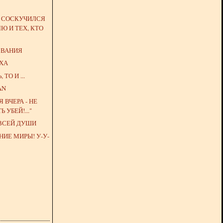
О СОСКУЧИЛСЯ
Ю И ТЕХ, КТО
ЗВАНИЯ
УХА
ТО И ...
AN
Я ВЧЕРА - НЕ
 УБЕЙ!..."
 ВСЕЙ ДУШИ
ИЕ МИРЫ! У-У-