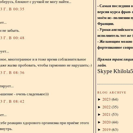
соберусь, блокнот с ручкой не могу найти...
- Самая последняя 
 Г. В 00:35
версия курса фран- 
моём ис- полнении п
т...
Франции.
- Уроки английского
и не забыть.
исполнитель тот же 
 Г. В 00:48
- Желающим можно 
фортепианное сопро
ет...
Прямая трансляция 
ное, многогранное и в тоже время соблазнительное
лайн.
аже жалко пробовать, чтобы гармонию не нарушить;-)
Skype Khilola
 Г. В 08:36
ирует...
BLOG ARCHIVE
ашение - очень сладенькое)))
2023
(
64
)
►
 Г. В 08:42
2022
(
35
)
►
2021
(
53
)
т...
►
2020
(
44
)
себе реакцию хдорового организма при приёме этого
►
внутрь.
2019
(
63
)
►