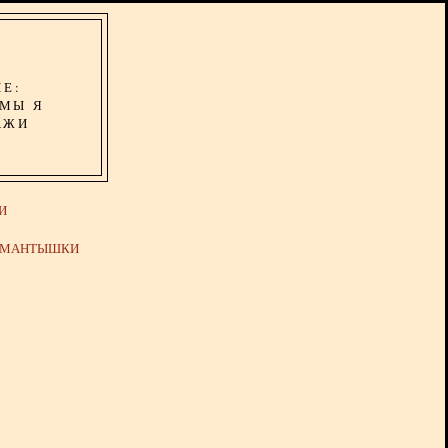
ИЕ:
ОМЫ Я
АЖИ
И
Й МАНТЫШКИ