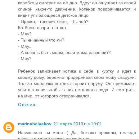
коробке и смотрит на её дно. Вдруг он ощущает за своей
спиной какое-то движение. Котёнок поворачивается и
видит улыбающееся детское лицо.
- Привет, - говорит лицо, - Ты чей?
Котёнок говорит в ответ:
- Мяу?
- Ты ничейный что ли?
- Мяу...
- А хочешь быть моим, если мама разрешит?
- Мяу?
Ребёнок запихивает котика к себе в куртку и идёт к
своему дому, бережно придерживая свою ношу снаружи.
Только мордочка котёнка торчит наружу. Он прижимает
уши к голове, чтобы в них не попала вода. И смотрит...
на мир, от которого отворачивался.
Ответить
marinabelyakov
21 марта 2013 г. в 19:01
Насмешила ты меня :) Да, бывают проколы, н=люди
разные и много всяких психопатов..