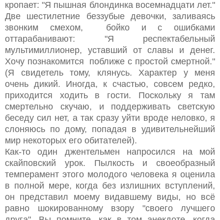
кропает: "Я пышная блондинка восемнадцати лет."
Две шестилетние беззубые девочки, заливаясь
звонким смехом, бойко и с ошибками
оттарабанивают: "Я респектабельный
мультимиллионер, уставший от славы и денег.
Хочу познакомится поближе с простой смертной."
(Я свидетель тому, клянусь. Характер у меня
очень дикий. Иногда, к счастью, совсем редко,
приходится ходить в гости. Поскольку я там
смертельно скучаю, и поддерживать светскую
беседу сил нет, а так сразу уйти вроде неловко, я
слоняюсь по дому, попадая в удивительнейший
мир некоторых его обитателей).
Как-то один джентельмен напросился на мой
скайповский урок. Пылкость и своеобразный
темперамент этого молодого человека я оценила
в полной мере, когда без излишних вступлений,
он представил моему видавшему виды, но всё
равно шокированному взору "своего лучшего
друга". Вы помните, как в том анекдоте, когда