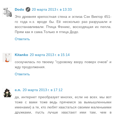
Dodo
20 марта 2013 г. в 13:33
Это древняя крепостная стена и эглиза Сэн Виктор 451-
го года н.э. вроде бы. Её несколько раз разрушали и
восстанавливали. Птица Феникс, восходящая их пепла.
Прям как я сама.Только я птица Додо.
Ответить
Kitanko
20 марта 2013 г. в 15:14
соскучилась по твоему "суровому взору поверх очков" и
жду продолжения.
Ответить
c.n.
20 марта 2013 г. в 17:12
да, интернет преобразует многих, если не всех. мы вот
тоже с вами тоже ведь прячемся за вымышленными
именами) а те, кто любят хвастаться своими маленькими
дружками, пусть лучше хвастают ими там, чем в