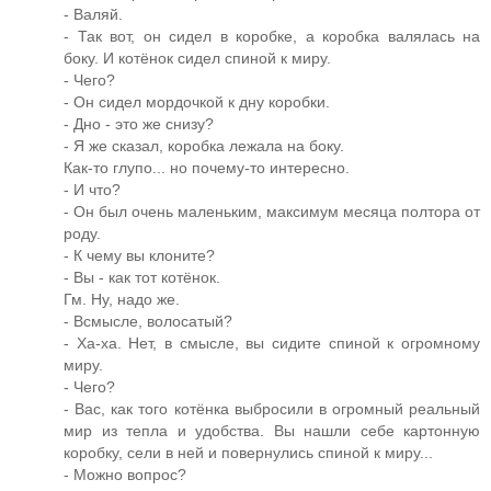
- Валяй.
- Так вот, он сидел в коробке, а коробка валялась на
боку. И котёнок сидел спиной к миру.
- Чего?
- Он сидел мордочкой к дну коробки.
- Дно - это же снизу?
- Я же сказал, коробка лежала на боку.
Как-то глупо... но почему-то интересно.
- И что?
- Он был очень маленьким, максимум месяца полтора от
роду.
- К чему вы клоните?
- Вы - как тот котёнок.
Гм. Ну, надо же.
- Всмысле, волосатый?
- Ха-ха. Нет, в смысле, вы сидите спиной к огромному
миру.
- Чего?
- Вас, как того котёнка выбросили в огромный реальный
мир из тепла и удобства. Вы нашли себе картонную
коробку, сели в ней и повернулись спиной к миру...
- Можно вопрос?