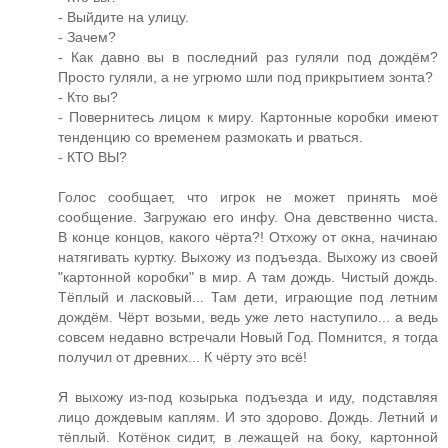
- Выйдите на улицу.
- Зачем?
- Как давно вы в последний раз гуляли под дождём?
Просто гуляли, а не угрюмо шли под прикрытием зонта?
- Кто вы?
- Повернитесь лицом к миру. Картонные коробки имеют
тенденцию со временем размокать и рваться.
- КТО ВЫ?
Голос сообщает, что игрок не может принять моё
сообщение. Загружаю его инфу. Она девственно чиста.
В конце концов, какого чёрта?! Отхожу от окна, начинаю
натягивать куртку. Выхожу из подъезда. Выхожу из своей
"картонной коробки" в мир. А там дождь. Чистый дождь.
Тёплый и ласковый... Там дети, играющие под летним
дождём. Чёрт возьми, ведь уже лето наступило... а ведь
совсем недавно встречали Новый Год. Помнится, я тогда
получил от древних... К чёрту это всё!
Я выхожу из-под козырька подъезда и иду, подставляя
лицо дождевым каплям. И это здорово. Дождь. Летний и
тёплый. Котёнок сидит, в лежащей на боку, картонной