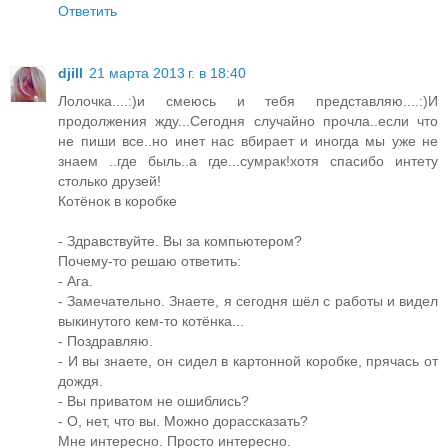
Ответить
djill
21 марта 2013 г. в 18:40
Лолочка....:)и смеюсь и тебя представляю....:)И
продолжения жду...Сегодня случайно прочла..если что
не пиши все..но инет нас вбирает и иногда мы уже не
знаем ..где быль..а где...сумрак!хотя спасибо интету
столько друзей!
Котёнок в коробке
- Здравствуйте. Вы за компьютером?
Почему-то решаю ответить:
- Ага.
- Замечательно. Знаете, я сегодня шёл с работы и видел
выкинутого кем-то котёнка...
- Поздравляю.
- И вы знаете, он сидел в картонной коробке, прячась от
дождя.
- Вы приватом не ошиблись?
- О, нет, что вы. Можно дорассказать?
Мне интересно. Просто интересно.