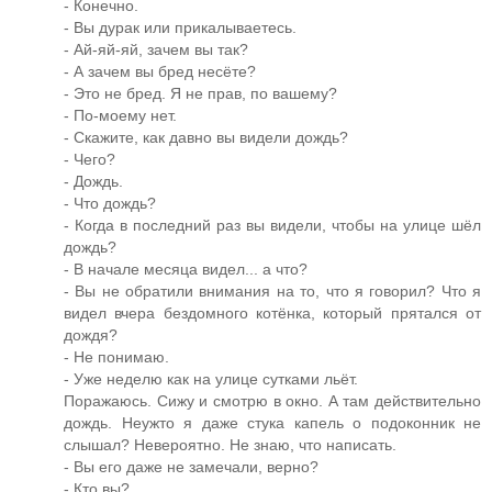
- Конечно.
- Вы дурак или прикалываетесь.
- Ай-яй-яй, зачем вы так?
- А зачем вы бред несёте?
- Это не бред. Я не прав, по вашему?
- По-моему нет.
- Скажите, как давно вы видели дождь?
- Чего?
- Дождь.
- Что дождь?
- Когда в последний раз вы видели, чтобы на улице шёл
дождь?
- В начале месяца видел... а что?
- Вы не обратили внимания на то, что я говорил? Что я
видел вчера бездомного котёнка, который прятался от
дождя?
- Не понимаю.
- Уже неделю как на улице сутками льёт.
Поражаюсь. Сижу и смотрю в окно. А там действительно
дождь. Неужто я даже стука капель о подоконник не
слышал? Невероятно. Не знаю, что написать.
- Вы его даже не замечали, верно?
- Кто вы?