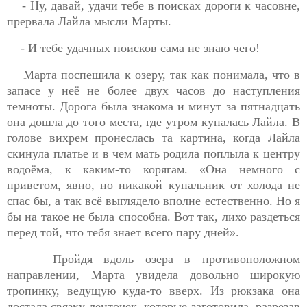
- Ну, давай, удачи тебе в поисках дороги к часовне,
прервала Лайла мысли Марты.
- И тебе удачных поисков сама не знаю чего!
Марта поспешила к озеру, так как понимала, что в
запасе у неё не более двух часов до наступления
темноты. Дорога была знакома и минут за пятнадцать
она дошла до того места, где утром купалась Лайла. В
голове вихрем пронеслась та картина, когда Лайла
скинула платье и в чем мать родила поплыла к центру
водоёма, к каким-то корягам. «Она немного с
приветом, явно, но никакой купальник от холода не
спас бы, а так всё выглядело вполне естественно. Но я
бы на такое не была способна. Вот так, лихо раздеться
перед той, что тебя знает всего пару дней».
Пройдя вдоль озера в противоположном
направлении, Марта увидела довольно широкую
тропинку, ведущую куда-то вверх. Из рюкзака
она
достала связку ленточек, которые заготовила, разрезав