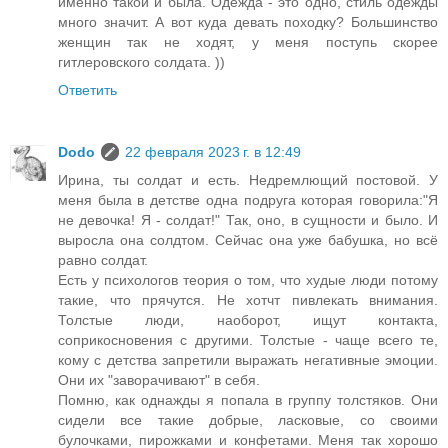
именно такой и была. Одежда - это одно, стиль одежды
много значит. А вот куда девать походку? Большинство
женщин так не ходят, у меня поступь скорее
гитлеровского солдата. ))
Ответить
Dodo
22 февраля 2023 г. в 12:49
Ирина, ты солдат и есть. Недремлющий постовой. У
меня была в детстве одна подруга которая говорила:"Я
не девочка! Я - солдат!" Так, оно, в сущности и было. И
выросла она солдтом. Сейчас она уже бабушка, но всё
равно солдат.
Есть у психологов теория о том, что худые люди потому
такие, что прячутся. Не хотчт пивлекать внимания.
Толстые люди, наоборот, ищут контакта,
соприкосновения с другими. Толстые - чаще всего те,
кому с детства запретили выражать негативные эмоции.
Они их "заворачивают" в себя.
Помню, как однажды я попала в группу толстяков. Они
сидели все такие добрые, ласковые, со своими
булочками, пирожками и конфетами. Меня так хорошо