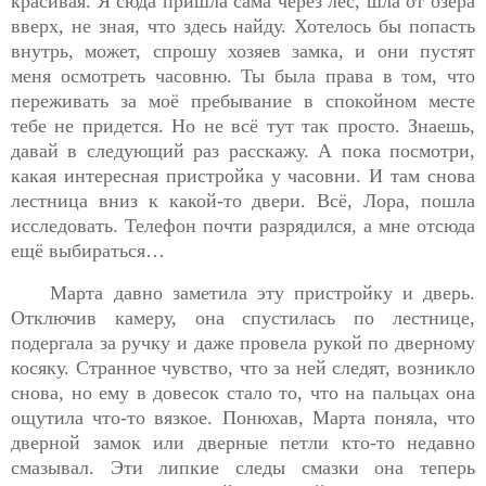
красивая. Я сюда пришла сама через лес, шла от озера
вверх, не зная, что здесь найду. Хотелось бы попасть
внутрь, может, спрошу хозяев замка, и они пустят
меня осмотреть часовню. Ты была права в том, что
переживать за моё пребывание в спокойном месте
тебе не придется. Но не всё тут так просто. Знаешь,
давай в следующий раз расскажу. А пока посмотри,
какая интересная пристройка у часовни. И там снова
лестница вниз к какой-то двери. Всё, Лора, пошла
исследовать. Телефон почти разрядился, а мне отсюда
ещё выбираться…
Марта давно заметила эту пристройку и дверь.
Отключив камеру, она спустилась по лестнице,
подергала за ручку и даже провела рукой по дверному
косяку. Странное чувство, что за ней следят, возникло
снова, но
ему в довесок стало то, что на пальцах она
ощутила что-то вязкое. Понюхав, Марта поняла, что
дверной замок или дверные петли кто-то недавно
смазывал. Эти липкие следы смазки она теперь