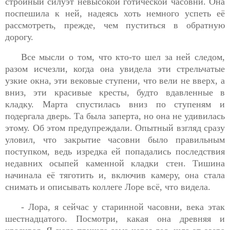
стройный силуэт невысокой готической часовни. Она
поспешила к ней, надеясь хоть немного успеть её
рассмотреть, прежде, чем пуститься в обратную
дорогу.
Все мысли о том, что кто-то шел за ней следом,
разом исчезли, когда она увидела эти стрельчатые
узкие окна, эти вековые ступени, что вели не вверх, а
вниз, эти красивые кресты, будто вдавленные в
кладку. Марта спустилась вниз по ступеням и
подергала дверь. Та была заперта, но она не удивилась
этому. Об этом предупреждали. Опытный взгляд сразу
уловил, что закрытие часовни было правильным
поступком, ведь изредка ей попадались последствия
недавних осыпей каменной кладки стен. Тишина
начинала её тяготить и, включив камеру, она стала
снимать и описывать коллеге Лоре всё, что видела.
- Лора, я сейчас у старинной часовни, века этак
шестнадцатого. Посмотри, какая она древняя и