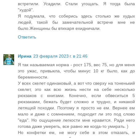
встретили. Усадили. Стали угощать. Я тогда была
"худой".
Я подумала, что соберись здесь столько же худых
людей, такой бы замечательной встрече мне не
было.Женщины бы втихаря ехидничали.
Ответить
Ирина
23 февраля 2023 г. в 21:46
Я так называемая норма - рост 175, вес 75, но для меня
это ужас, привыкла, чтобы минус 10 кг было, как до
беременности.
У всех скелет одинаковый, а вот что сверху на тоненький
скелет, это как всю жизнь нести на себе несколько
рюкзаков с книгами. Конечно, если обвеситься 5
рюкзаками, бежать будет сложно и трудно, и никакой
летящей походки. Поэтому я просто не ем. Вернее ем
мало и даже с сомнением, подходит ли это под слово
"еда". Но ощущение легкости мне нравится. Ради него
готова даже умереть, все равно же когда-то умирать. )
Но конфетки ем, не могу себе в этом отказать, и