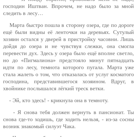
господин Иштван. Впрочем, не надо было за мной
следить в лесу…
Марта быстро пошла в сторону озера, где по дороге
ещё были видны её ленточки на деревьях. Сутулый
хозяин остался у дверей в пристройку часовни. Лишь
дойдя до озера и не чувствуя слежки, она смогла
перевести
дух. Здесь у озера было ещё вполне светло,
но до «Пигмалиона» предстояло минут пятнадцать
идти по лесу, темнота которого пугала. Марта уже
стала жалеть о том, что отказалась от услуг косматого
господина, представившегося хозяином. Вдруг, в
хвойнике послышался лёгкий треск ветки.
- Эй, кто здесь! - крикнула она в темноту.
- Я снова тебя должен вернуть в пансионат. Ты
снова где-то ходишь, где ходить нельзя, - из-за сосны
возник знакомый силуэт Чака.