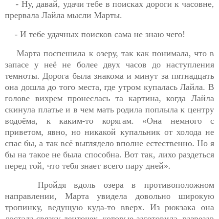
- Ну, давай, удачи тебе в поисках дороги к часовне,
прервала Лайла мысли Марты.
- И тебе удачных поисков сама не знаю чего!
Марта поспешила к озеру, так как понимала, что в
запасе у неё не более двух часов до наступления
темноты. Дорога была знакома и минут за пятнадцать
она дошла до того места, где утром купалась Лайла. В
голове вихрем пронеслась та картина, когда Лайла
скинула платье и в чем мать родила поплыла к центру
водоёма, к каким-то корягам. «Она немного с
приветом, явно, но никакой купальник от холода не
спас бы, а так всё выглядело вполне естественно. Но я
бы на такое не была способна. Вот так, лихо раздеться
перед той, что тебя знает всего пару дней».
Пройдя вдоль озера в противоположном
направлении, Марта увидела довольно широкую
тропинку, ведущую куда-то вверх. Из рюкзака
она
достала связку ленточек, которые заготовила, разрезав