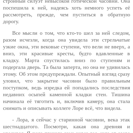
стройный силуэт невысокой готической часовни. Она
поспешила к ней, надеясь хоть немного успеть её
рассмотреть, прежде, чем пуститься в обратную
дорогу.
Все мысли о том, что кто-то шел за ней следом,
разом исчезли, когда она увидела эти стрельчатые
узкие окна, эти вековые ступени, что вели не вверх, а
вниз, эти красивые кресты, будто вдавленные в
кладку. Марта спустилась вниз по ступеням и
подергала дверь. Та была заперта, но она не удивилась
этому. Об этом предупреждали. Опытный взгляд сразу
уловил, что закрытие часовни было правильным
поступком, ведь изредка ей попадались последствия
недавних осыпей каменной кладки стен. Тишина
начинала её тяготить и, включив камеру, она стала
снимать и описывать коллеге Лоре всё, что видела.
- Лора, я сейчас у старинной часовни, века этак
шестнадцатого. Посмотри, какая она древняя и