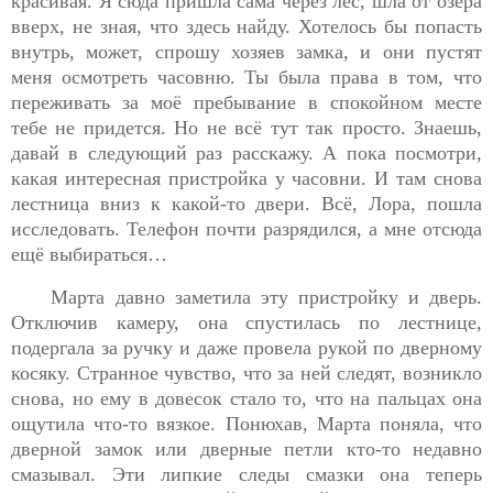
красивая. Я сюда пришла сама через лес, шла от озера
вверх, не зная, что здесь найду. Хотелось бы попасть
внутрь, может, спрошу хозяев замка, и они пустят
меня осмотреть часовню. Ты была права в том, что
переживать за моё пребывание в спокойном месте
тебе не придется. Но не всё тут так просто. Знаешь,
давай в следующий раз расскажу. А пока посмотри,
какая интересная пристройка у часовни. И там снова
лестница вниз к какой-то двери. Всё, Лора, пошла
исследовать. Телефон почти разрядился, а мне отсюда
ещё выбираться…
Марта давно заметила эту пристройку и дверь.
Отключив камеру, она спустилась по лестнице,
подергала за ручку и даже провела рукой по дверному
косяку. Странное чувство, что за ней следят, возникло
снова, но
ему в довесок стало то, что на пальцах она
ощутила что-то вязкое. Понюхав, Марта поняла, что
дверной замок или дверные петли кто-то недавно
смазывал. Эти липкие следы смазки она теперь