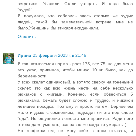
встретили. Усадили. Стали угощать. Я тогда была
"худой".
Я подумала, что соберись здесь столько же худых
людей, такой бы замечательной встрече мне не
было.Женщины бы втихаря ехидничали.
Ответить
Ирина
23 февраля 2023 г. в 21:46
Я так называемая норма - рост 175, вес 75, но для меня
это ужас, привыкла, чтобы минус 10 кг было, как до
беременности.
У всех скелет одинаковый, а вот что сверху на тоненький
скелет, это как всю жизнь нести на себе несколько
рюкзаков с книгами. Конечно, если обвеситься 5
рюкзаками, бежать будет сложно и трудно, и никакой
летящей походки. Поэтому я просто не ем. Вернее ем
мало и даже с сомнением, подходит ли это под слово
"еда". Но ощущение легкости мне нравится. Ради него
готова даже умереть, все равно же когда-то умирать. )
Но конфетки ем, не могу себе в этом отказать, и