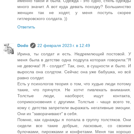
именно такой и была. Одежда - это одно, стиль одежды
много значит. А вот куда девать походку? Большинство
женщин так не ходят, у меня поступь скорее
гитлеровского солдата. ))
Ответить
Dodo
22 февраля 2023 г. в 12:49
Ирина, ты солдат и есть. Недремлющий постовой. У
меня была в детстве одна подруга которая говорила:"Я
не девочка! Я - солдат!" Так, оно, в сущности и было. И
выросла она солдтом. Сейчас она уже бабушка, но всё
равно солдат.
Есть у психологов теория о том, что худые люди потому
такие, что прячутся. Не хотчт пивлекать внимания.
Толстые люди, наоборот, ищут контакта,
соприкосновения с другими. Толстые - чаще всего те,
кому с детства запретили выражать негативные эмоции.
Они их "заворачивают" в себя.
Помню, как однажды я попала в группу толстяков. Они
сидели все такие добрые, ласковые, со своими
булочками, пирожками и конфетами. Меня так хорошо