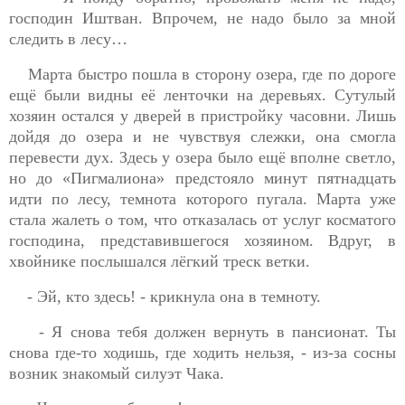
господин Иштван. Впрочем, не надо было за мной
следить в лесу…
Марта быстро пошла в сторону озера, где по дороге
ещё были видны её ленточки на деревьях. Сутулый
хозяин остался у дверей в пристройку часовни. Лишь
дойдя до озера и не чувствуя слежки, она смогла
перевести
дух. Здесь у озера было ещё вполне светло,
но до «Пигмалиона» предстояло минут пятнадцать
идти по лесу, темнота которого пугала. Марта уже
стала жалеть о том, что отказалась от услуг косматого
господина, представившегося хозяином. Вдруг, в
хвойнике послышался лёгкий треск ветки.
- Эй, кто здесь! - крикнула она в темноту.
- Я снова тебя должен вернуть в пансионат. Ты
снова где-то ходишь, где ходить нельзя, - из-за сосны
возник знакомый силуэт Чака.