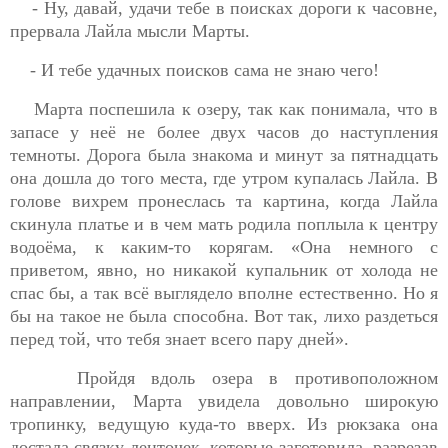
- Ну, давай, удачи тебе в поисках дороги к часовне,
прервала Лайла мысли Марты.
- И тебе удачных поисков сама не знаю чего!
Марта поспешила к озеру, так как понимала, что в
запасе у неё не более двух часов до наступления
темноты. Дорога была знакома и минут за пятнадцать
она дошла до того места, где утром купалась Лайла. В
голове вихрем пронеслась та картина, когда Лайла
скинула платье и в чем мать родила поплыла к центру
водоёма, к каким-то корягам. «Она немного с
приветом, явно, но никакой купальник от холода не
спас бы, а так всё выглядело вполне естественно. Но я
бы на такое не была способна. Вот так, лихо раздеться
перед той, что тебя знает всего пару дней».
Пройдя вдоль озера в противоположном
направлении, Марта увидела довольно широкую
тропинку, ведущую куда-то вверх. Из рюкзака
она
достала связку ленточек, которые заготовила, разрезав