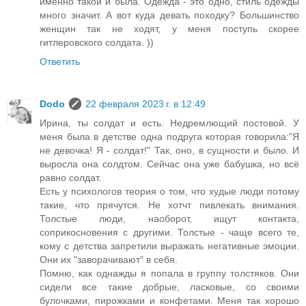
именно такой и была. Одежда - это одно, стиль одежды
много значит. А вот куда девать походку? Большинство
женщин так не ходят, у меня поступь скорее
гитлеровского солдата. ))
Ответить
Dodo
22 февраля 2023 г. в 12:49
Ирина, ты солдат и есть. Недремлющий постовой. У
меня была в детстве одна подруга которая говорила:"Я
не девочка! Я - солдат!" Так, оно, в сущности и было. И
выросла она солдтом. Сейчас она уже бабушка, но всё
равно солдат.
Есть у психологов теория о том, что худые люди потому
такие, что прячутся. Не хотчт пивлекать внимания.
Толстые люди, наоборот, ищут контакта,
соприкосновения с другими. Толстые - чаще всего те,
кому с детства запретили выражать негативные эмоции.
Они их "заворачивают" в себя.
Помню, как однажды я попала в группу толстяков. Они
сидели все такие добрые, ласковые, со своими
булочками, пирожками и конфетами. Меня так хорошо