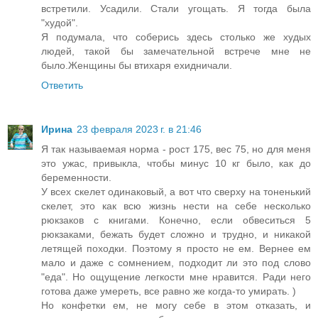
встретили. Усадили. Стали угощать. Я тогда была
"худой".
Я подумала, что соберись здесь столько же худых
людей, такой бы замечательной встрече мне не
было.Женщины бы втихаря ехидничали.
Ответить
Ирина
23 февраля 2023 г. в 21:46
Я так называемая норма - рост 175, вес 75, но для меня
это ужас, привыкла, чтобы минус 10 кг было, как до
беременности.
У всех скелет одинаковый, а вот что сверху на тоненький
скелет, это как всю жизнь нести на себе несколько
рюкзаков с книгами. Конечно, если обвеситься 5
рюкзаками, бежать будет сложно и трудно, и никакой
летящей походки. Поэтому я просто не ем. Вернее ем
мало и даже с сомнением, подходит ли это под слово
"еда". Но ощущение легкости мне нравится. Ради него
готова даже умереть, все равно же когда-то умирать. )
Но конфетки ем, не могу себе в этом отказать, и