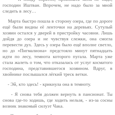
господин Иштван. Впрочем, не надо было за мной
следить в лесу…
Марта быстро пошла в сторону озера, где по дороге
ещё были видны её ленточки на деревьях. Сутулый
хозяин остался у дверей в пристройку часовни. Лишь
дойдя до озера и не чувствуя слежки, она смогла
перевести
дух. Здесь у озера было ещё вполне светло,
но до «Пигмалиона» предстояло минут пятнадцать
идти по лесу, темнота которого пугала. Марта уже
стала жалеть о том, что отказалась от услуг косматого
господина, представившегося хозяином. Вдруг, в
хвойнике послышался лёгкий треск ветки.
- Эй, кто здесь! - крикнула она в темноту.
- Я снова тебя должен вернуть в пансионат. Ты
снова где-то ходишь, где ходить нельзя, - из-за сосны
возник знакомый силуэт Чака.