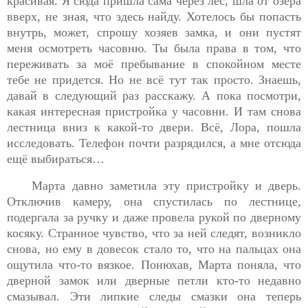
красивая. Я сюда пришла сама через лес, шла от озера
вверх, не зная, что здесь найду. Хотелось бы попасть
внутрь, может, спрошу хозяев замка, и они пустят
меня осмотреть часовню. Ты была права в том, что
переживать за моё пребывание в спокойном месте
тебе не придется. Но не всё тут так просто. Знаешь,
давай в следующий раз расскажу. А пока посмотри,
какая интересная пристройка у часовни. И там снова
лестница вниз к какой-то двери. Всё, Лора, пошла
исследовать. Телефон почти разрядился, а мне отсюда
ещё выбираться…
Марта давно заметила эту пристройку и дверь.
Отключив камеру, она спустилась по лестнице,
подергала за ручку и даже провела рукой по дверному
косяку. Странное чувство, что за ней следят, возникло
снова, но
ему в довесок стало то, что на пальцах она
ощутила что-то вязкое. Понюхав, Марта поняла, что
дверной замок или дверные петли кто-то недавно
смазывал. Эти липкие следы смазки она теперь