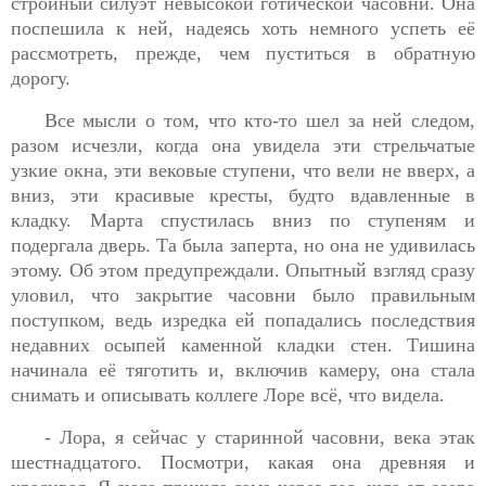
стройный силуэт невысокой готической часовни. Она
поспешила к ней, надеясь хоть немного успеть её
рассмотреть, прежде, чем пуститься в обратную
дорогу.
Все мысли о том, что кто-то шел за ней следом,
разом исчезли, когда она увидела эти стрельчатые
узкие окна, эти вековые ступени, что вели не вверх, а
вниз, эти красивые кресты, будто вдавленные в
кладку. Марта спустилась вниз по ступеням и
подергала дверь. Та была заперта, но она не удивилась
этому. Об этом предупреждали. Опытный взгляд сразу
уловил, что закрытие часовни было правильным
поступком, ведь изредка ей попадались последствия
недавних осыпей каменной кладки стен. Тишина
начинала её тяготить и, включив камеру, она стала
снимать и описывать коллеге Лоре всё, что видела.
- Лора, я сейчас у старинной часовни, века этак
шестнадцатого. Посмотри, какая она древняя и