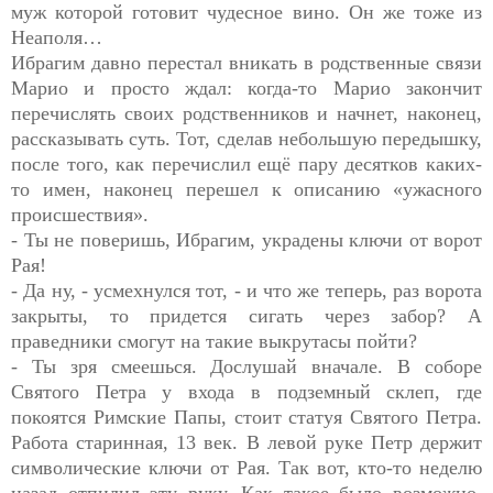
муж которой готовит чудесное вино. Он же тоже из
Неаполя…
Ибрагим давно перестал вникать в родственные связи
Марио и просто ждал: когда-то Марио закончит
перечислять своих родственников и начнет, наконец,
рассказывать суть. Тот, сделав небольшую передышку,
после того, как перечислил ещё пару десятков каких-
то имен, наконец перешел к описанию «ужасного
происшествия».
- Ты не поверишь, Ибрагим, украдены ключи от ворот
Рая!
- Да ну, - усмехнулся тот, - и что же теперь, раз ворота
закрыты, то придется сигать через забор? А
праведники смогут на такие выкрутасы пойти?
- Ты зря смеешься. Дослушай вначале. В соборе
Святого Петра у входа в подземный склеп, где
покоятся Римские Папы, стоит статуя Святого Петра.
Работа старинная, 13 век. В левой руке Петр держит
символические ключи от Рая. Так вот, кто-то неделю
назад отпилил эту руку. Как такое было возможно,