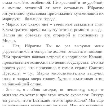
стала какой-то особенной. Не красивой и не удобной,
а именно отличной от всех остальных. Ибрагим
интуитивно чувствовал приближение кульминации их
маршрута – большого города.
- Марио, вот скажи мне – зачем нам заезжать в Рим.
Зачем тратить время на суету этого огромного города.
Нельзя ли объехать его стороной и поспешить в
Милан.
- Нет, Ибрагим. Ты не раз выручал моих
родственников и теперь не должен отказать в помощи.
Нам предстоит важная встреча с кардиналом Канали,
председателем комиссии по делам государства. Это же
просто ужас, что произошло в самом сердце Святого
Престола! – тут Марио многозначительно выпучил
глаза и задрал вверх голову, будто высматривая птиц
на ближайшей оливе.
- Знаешь, я люблю загадки, но ненавижу, когда от
меня что-то хотят и при этом что-то скрывают. Откуда
ты узнал, что в Ватикане что-то произошло? Мы ещё
на приличном расстоянии от него. Или ты говоришь