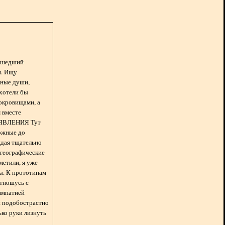
асшедший
н. Ищу
нные души,
хотели бы
окровищами, а
 вместе
БЪЯВЛЕНИЯ Тут
ожные до
ждая тщательно
 географические
метили, я уже
ды. К прототипам
отношусь с
импатией
 и подобострастно
лько руки лизнуть