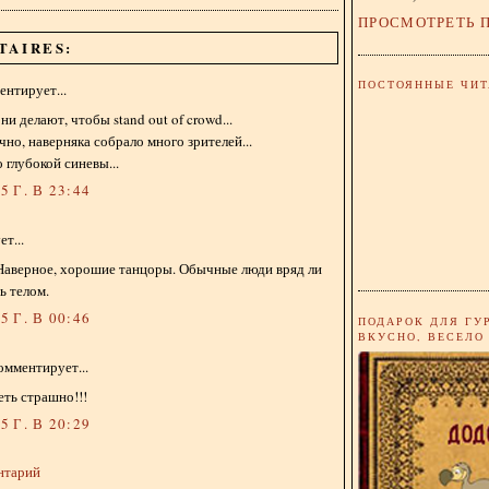
ПРОСМОТРЕТЬ 
TAIRES:
ПОСТОЯННЫЕ ЧИТ
нтирует...
ни делают, чтобы stand out of crowd...
но, наверняка собрало много зрителей...
 глубокой синевы...
 Г. В 23:44
т...
.Наверное, хорошие танцоры. Обычные люди вряд ли
ь телом.
 Г. В 00:46
ПОДАРОК ДЛЯ ГУ
ВКУСНО, ВЕСЕЛО
омментирует...
еть страшно!!!
 Г. В 20:29
нтарий