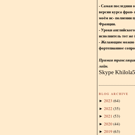
- Самая последняя 
версия курса фран- 
моём ис- полнении п
Франции.
- Уроки английского
исполнитель тот же 
- Желающим можно 
фортепианное сопро
Прямая трансляция 
лайн.
Skype Khilola
BLOG ARCHIVE
2023
(
64
)
►
2022
(
35
)
►
2021
(
53
)
►
2020
(
44
)
►
2019
(
63
)
►