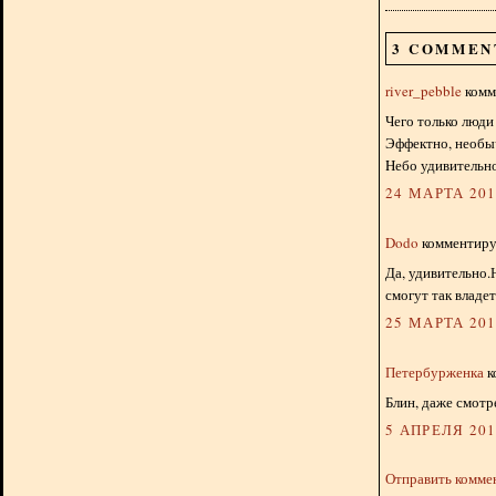
3 COMMEN
river_pebble
комме
Чего только люди 
Эффектно, необыч
Hебо удивительно
24 МАРТА 2015
Dodo
комментируе
Да, удивительно
смогут так владет
25 МАРТА 2015
Петербурженка
к
Блин, даже смотр
5 АПРЕЛЯ 2015
Отправить комме