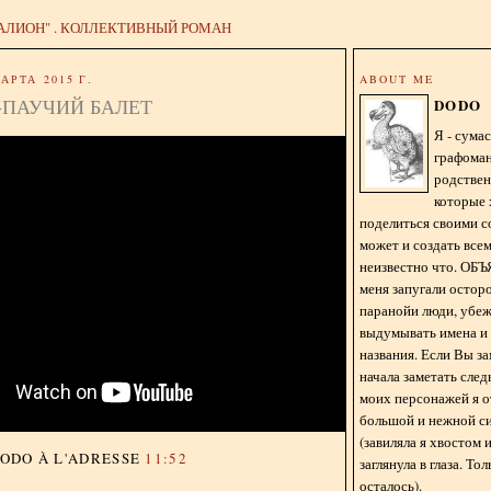
АЛИОН" . КОЛЛЕКТИВНЫЙ РОМАН
АРТА 2015 Г.
ABOUT ME
-ПАУЧИЙ БАЛЕТ
DODO
Я - сум
графома
родстве
которые 
поделиться своими с
может и создать всем
неизвестно что. О
меня запугали остор
паранойи люди, убе
выдумывать имена и
названия. Если Вы за
начала заметать сле
моих персонажей я 
большой и нежной с
(завиляла я хвостом
DODO
À L'ADRESSE
11:52
заглянула в глаза. То
осталось).