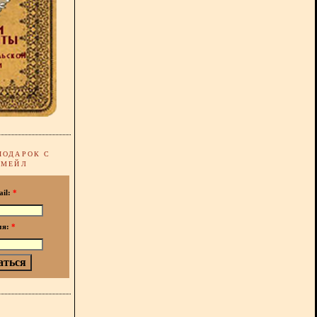
ПОДАРОК С
-МЕЙЛ
ail:
*
мя:
*
!