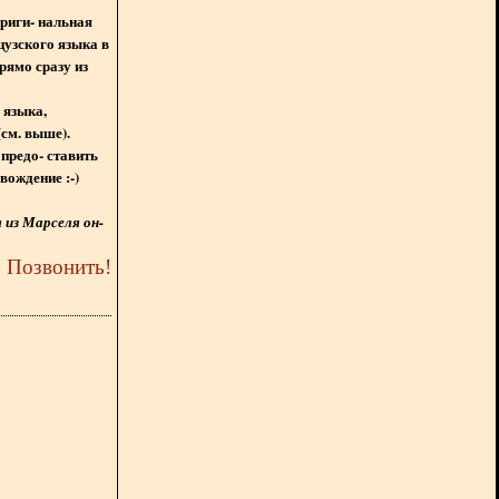
ориги- нальная
цузского языка в
рямо сразу из
 языка,
(см. выше).
предо- ставить
вождение :-)
из Марселя он-
5
Позвонить
!