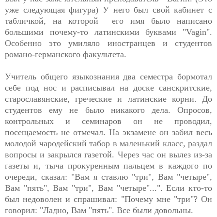
уже следующая фигура) У него был свой кабинет с
табличкой, на которой его имя было написано
большими почему-то латинскими буквами "Vagin".
Особенно это умиляло иностранцев и студентов
романо-германского факультета.
Учитель общего языкознания два семестра бормотал
себе под нос и расписывал на доске санскритские,
старославянские, греческие и латинские корни. До
студентов ему не было никакого дела. Опросов,
контрольных и семинаров он не проводил,
посещаемость не отмечал. На экзамене он забил весь
молодой чародейский табор в маленький класс, раздал
вопросы и закрылся газетой. Через час он вылез из-за
газеты и, тыча прокуренным пальцем в каждого по
очереди, сказал: "Вам я ставлю "три", Вам "четыре",
Вам "пять", Вам "три", Вам "четыре"...". Если кто-то
был недоволен и спрашивал: "Почему мне "три"? Он
говорил: "Ладно, Вам "пять". Все были довольны.