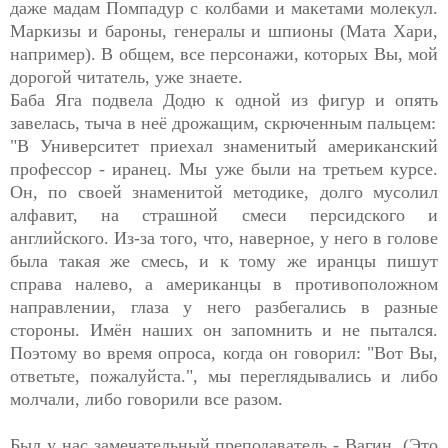
даже мадам Помпадур с колбами и макетами молекул.
Маркизы и бароны, генералы и шпионы (Мата Хари,
например). В общем, все персонажи, которых Вы, мой
дорогой читатель, уже знаете.
Баба Яга подвела Додю к одной из фигур и опять
завелась, тыча в неё дрожащим, скрюченным пальцем:
"В Университет приехал знаменитый американский
профессор - иранец. Мы уже были на третьем курсе.
Он, по своей знаменитой методике, долго мусолил
алфавит, на страшной смеси персидского и
английского. Из-за того, что, наверное, у него в голове
была такая же смесь, и к тому же иранцы пишут
справа налево, а американцы в противоположном
направлении, глаза у него разбегались в разные
стороны. Имён наших он запомнить и не пытался.
Поэтому во время опроса, когда он говорил: "Вот Вы,
ответьте, пожалуйста.", мы переглядывались и либо
молчали, либо говорили все разом.
Был у нас замечательный преподаватель - Вагин. (Это