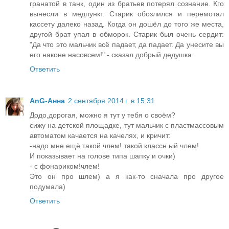
гранатой в танк, один из братьев потерял сознание. Кго
вынесли в медпункт. Старик обозлился и перемотал
кассету далеко назад. Когда он дошёл до того же места,
другой брат упал в обморок. Старик был очень сердит:
"Да что это мальчик всё падает, да падает. Да унесите вы
его наконе насовсем!" - сказал добрый дедушка.
Ответить
AnG-Анна
2 сентября 2014 г. в 15:31
Додо,дорогая, можно я тут у тебя о своём?
сижу на детской площадке, тут мальчик с пластмассовым
автоматом качается на качелях, и кричит:
-надо мне ещё такой члем! такой классн ый члем!
И показывает на голове типа шапку и очки)
- с фонариком!члем!
Это он про шлем) а я как-то сначала про другое
подумала)
Ответить