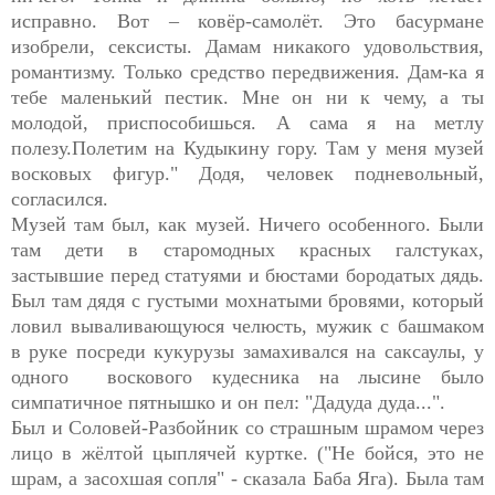
исправно. Вот – ковёр-самолёт. Это басурмане
изобрели, сексисты. Дамам никакого удовольствия,
романтизму. Только средство передвижения. Дам-ка я
тебе маленький пестик. Мне он ни к чему, а ты
молодой, приспособишься. А сама я на метлу
полезу.Полетим на Кудыкину гору. Там у меня музей
восковых фигур." Додя, человек подневольный,
согласился.
Музей там был, как музей. Ничего особенного. Были
там дети в старомодных красных галстуках,
застывшие перед статуями и бюстами бородатых дядь.
Был там дядя с густыми мохнатыми бровями, который
ловил вываливающуюся челюсть, мужик с башмаком
в руке посреди кукурузы замахивался на саксаулы, у
одного воскового кудесника на лысине было
симпатичное пятнышко и он пел: "Дадуда дуда...".
Был и Соловей-Разбойник со страшным шрамом через
лицо в жёлтой цыплячей куртке. ("Не бойся, это не
шрам, а засохшая сопля" - сказала Баба Яга). Была там