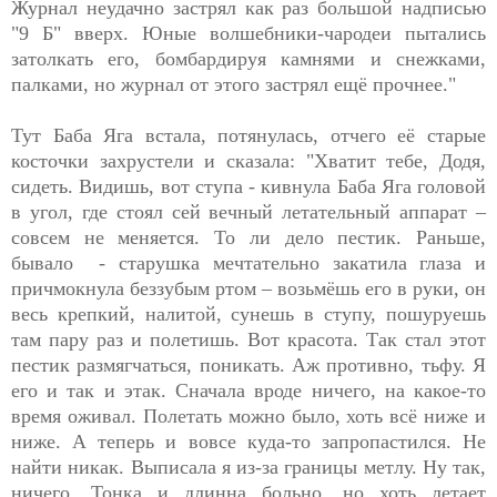
Журнал неудачно застрял как раз большой надписью
"9 Б" вверх. Юные волшебники-чародеи пытались
затолкать его, бомбардируя камнями и снежками,
палками, но журнал от этого застрял ещё прочнее."
Тут Баба Яга встала, потянулась, отчего её старые
косточки захрустели и сказала: "Хватит тебе, Додя,
сидеть. Видишь, вот ступа - кивнула Баба Яга головой
в угол, где стоял сей вечный летательный аппарат –
совсем не меняется. То ли дело пестик. Раньше,
бывало - старушка мечтательно закатила глаза и
причмокнула беззубым ртом – возьмёшь его в руки, он
весь крепкий, налитой, сунешь в ступу, пошуруешь
там пару раз и полетишь. Вот красота. Так стал этот
пестик размягчаться, поникать. Аж противно, тьфу. Я
его и так и этак. Сначала вроде ничего, на какое-то
время оживал. Полетать можно было, хоть всё ниже и
ниже. А теперь и вовсе куда-то запропастился. Не
найти никак. Выписала я из-за границы метлу. Ну так,
ничего. Тонка и длинна больно, но хоть летает