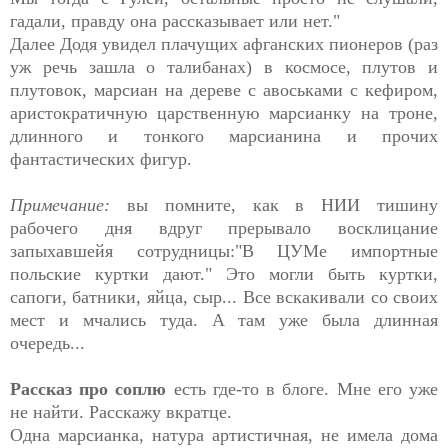
гадали, правду она рассказывает или нет."
Далее Додя увидел плачущих афганских пионеров (раз
уж речь зашла о талибанах) в космосе, плутов и
плутовок, марсиан на дереве с авоськами с кефиром,
аристократичную царственную марсианку на троне,
длинного и тонкого марсианина и прочих
фантастических фигур.
Примечание:
вы помните, как в НИИ тишину
рабочего дня вдруг прерывало восклицание
запыхавшейя сотрудницы:"В ЦУМе импортные
польские куртки дают." Это могли быть куртки,
сапоги, батники, яйца, сыр... Все вскакивали со своих
мест и мчались туда. А там уже была длинная
очередь...
Рассказ про соплю
есть где-то в блоге. Мне его уже
не найти. Расскажу вкратце.
Одна марсианка, натура артистичная, не имела дома