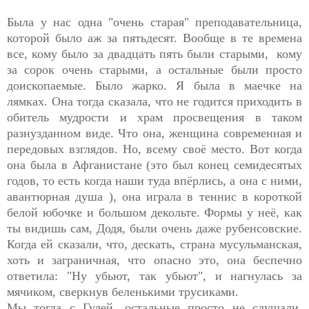
Была у нас одна "очень старая" преподавательница,
которой было аж за пятьдесят. Вообще в те времена
все, кому было за двадцать пять были старыми, кому
за сорок очень старыми, а остальные были просто
доископаемые. Было жарко. Я была в маечке на
лямках. Она тогда сказала, что не годится приходить в
обитель мудрости и храм просвещения в таком
разнузданном виде. Что она, женщина современная и
передовых взглядов. Но, всему своё место. Вот когда
она была в Афганистане (это был конец семидесятых
годов, то есть когда наши туда впёрлись, а она с ними,
авантюрная душа ), она играла в теннис в короткой
белой юбочке и большом декольте. Формы у неё, как
ты видишь сам, Додя, были очень даже рубенсовские.
Когда ей сказали, что, дескать, страна мусульманская,
хоть и заграничная, что опасно это, она беспечно
ответила: "Ну убьют, так убьют", и нагнулась за
мячиком, сверкнув беленькими трусиками.
Мы тогда с Гулей, остальные просто не слушали,