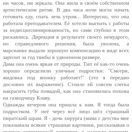
ни часов, ни зеркала. Она жила в своём собственном
артистическом ритме. В два часа ночи могла начать
готовить еду, спать лечь утром... Интересно, что она
работала преподавателем. Её хотели выгнать с работы
за недисциплинированность, но сами глубоко в этом
раскаялись. Дирекция в результате своего немудрого,
но справедливого решения, была уволена, а
марсианке выдали хорошую компенсацию в виде всех
зарплат за год тяжбы в удвоенном размере.
Дама она очень яркая от природы. Тип её как-то очень
хорошо определили уличные подростки: "Смотри,
жидовка под японку работает!" (это я передаю
дословно их выражение). Стоило ей совсем слегка
накрасить губы помадой, как она становилась похожа
на газводчицу Клаву.
Однажды вечером она пришла к нам. Я тогда была
подростком. У неё через всё лицо шёл страшный
пиратский шрам. Я - дочь хирурга (мама с детства мне
показывала всякие страшные картинки, рассказывая о
чудесах современной хирургии, в надежде внушить