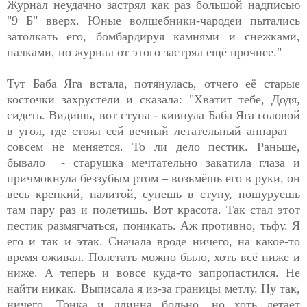
Журнал неудачно застрял как раз большой надписью
"9 Б" вверх. Юные волшебники-чародеи пытались
затолкать его, бомбардируя камнями и снежками,
палками, но журнал от этого застрял ещё прочнее."
Тут Баба Яга встала, потянулась, отчего её старые
косточки захрустели и сказала: "Хватит тебе, Додя,
сидеть. Видишь, вот ступа - кивнула Баба Яга головой
в угол, где стоял сей вечный летательный аппарат –
совсем не меняется. То ли дело пестик. Раньше,
бывало - старушка мечтательно закатила глаза и
причмокнула беззубым ртом – возьмёшь его в руки, он
весь крепкий, налитой, сунешь в ступу, пошуруешь
там пару раз и полетишь. Вот красота. Так стал этот
пестик размягчаться, поникать. Аж противно, тьфу. Я
его и так и этак. Сначала вроде ничего, на какое-то
время оживал. Полетать можно было, хоть всё ниже и
ниже. А теперь и вовсе куда-то запропастился. Не
найти никак. Выписала я из-за границы метлу. Ну так,
ничего. Тонка и длинна больно, но хоть летает