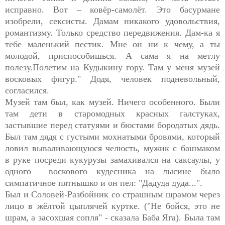
исправно. Вот – ковёр-самолёт. Это басурмане
изобрели, сексисты. Дамам никакого удовольствия,
романтизму. Только средство передвижения. Дам-ка я
тебе маленький пестик. Мне он ни к чему, а ты
молодой, приспособишься. А сама я на метлу
полезу.Полетим на Кудыкину гору. Там у меня музей
восковых фигур." Додя, человек подневольный,
согласился.
Музей там был, как музей. Ничего особенного. Были
там дети в старомодных красных галстуках,
застывшие перед статуями и бюстами бородатых дядь.
Был там дядя с густыми мохнатыми бровями, который
ловил вываливающуюся челюсть, мужик с башмаком
в руке посреди кукурузы замахивался на саксаулы, у
одного воскового кудесника на лысине было
симпатичное пятнышко и он пел: "Дадуда дуда...".
Был и Соловей-Разбойник со страшным шрамом через
лицо в жёлтой цыплячей куртке. ("Не бойся, это не
шрам, а засохшая сопля" - сказала Баба Яга). Была там