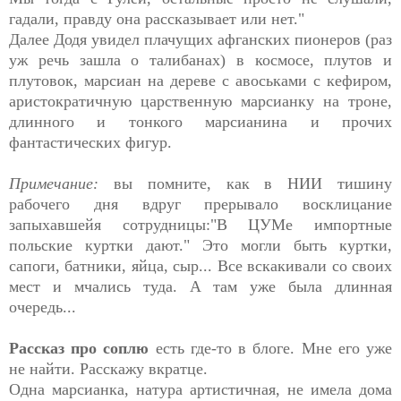
гадали, правду она рассказывает или нет."
Далее Додя увидел плачущих афганских пионеров (раз
уж речь зашла о талибанах) в космосе, плутов и
плутовок, марсиан на дереве с авоськами с кефиром,
аристократичную царственную марсианку на троне,
длинного и тонкого марсианина и прочих
фантастических фигур.
Примечание:
вы помните, как в НИИ тишину
рабочего дня вдруг прерывало восклицание
запыхавшейя сотрудницы:"В ЦУМе импортные
польские куртки дают." Это могли быть куртки,
сапоги, батники, яйца, сыр... Все вскакивали со своих
мест и мчались туда. А там уже была длинная
очередь...
Рассказ про соплю
есть где-то в блоге. Мне его уже
не найти. Расскажу вкратце.
Одна марсианка, натура артистичная, не имела дома