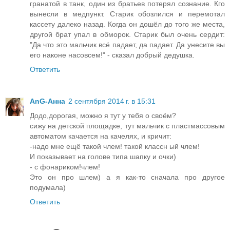
гранатой в танк, один из братьев потерял сознание. Кго
вынесли в медпункт. Старик обозлился и перемотал
кассету далеко назад. Когда он дошёл до того же места,
другой брат упал в обморок. Старик был очень сердит:
"Да что это мальчик всё падает, да падает. Да унесите вы
его наконе насовсем!" - сказал добрый дедушка.
Ответить
AnG-Анна
2 сентября 2014 г. в 15:31
Додо,дорогая, можно я тут у тебя о своём?
сижу на детской площадке, тут мальчик с пластмассовым
автоматом качается на качелях, и кричит:
-надо мне ещё такой члем! такой классн ый члем!
И показывает на голове типа шапку и очки)
- с фонариком!члем!
Это он про шлем) а я как-то сначала про другое
подумала)
Ответить