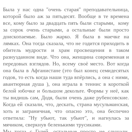
Была у нас одна "очень старая" преподавательница,
которой было аж за пятьдесят. Вообще в те времена
все, кому было за двадцать пять были старыми, кому
за сорок очень старыми, а остальные были просто
доископаемые. Было жарко. Я была в маечке на
лямках. Она тогда сказала, что не годится приходить в
обитель мудрости и храм просвещения в таком
разнузданном виде. Что она, женщина современная и
передовых взглядов. Но, всему своё место. Вот когда
она была в Афганистане (это был конец семидесятых
годов, то есть когда наши туда впёрлись, а она с ними,
авантюрная душа ), она играла в теннис в короткой
белой юбочке и большом декольте. Формы у неё, как
ты видишь сам, Додя, были очень даже рубенсовские.
Когда ей сказали, что, дескать, страна мусульманская,
хоть и заграничная, что опасно это, она беспечно
ответила: "Ну убьют, так убьют", и нагнулась за
мячиком, сверкнув беленькими трусиками.
Мы тогда с Гулей, остальные просто не слушали,