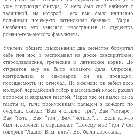
уже следующая фигура) У него был свой кабинет с
табличкой, на которой его имя было написано
большими почему-то латинскими буквами "Vagin".
Особенно это умиляло иностранцев и студентов
романо-германского факультета.
Учитель общего языкознания два семестра бормотал
себе под нос и расписывал на доске санскритские,
старославянские, греческие и латинские корни. До
студентов ему не было никакого дела. Опросов,
контрольных и семинаров он не проводил,
посещаемость не отмечал. На экзамене он забил весь
молодой чародейский табор в маленький класс, раздал
вопросы и закрылся газетой. Через час он вылез из-за
газеты и, тыча прокуренным пальцем в каждого по
очереди, сказал: "Вам я ставлю "три", Вам "четыре",
Вам "пять", Вам "три", Вам "четыре"...". Если кто-то
был недоволен и спрашивал: "Почему мне "три"? Он
говорил: "Ладно, Вам "пять". Все были довольны.