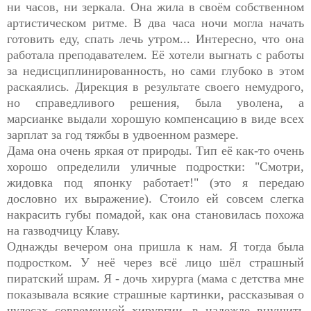
ни часов, ни зеркала. Она жила в своём собственном
артистическом ритме. В два часа ночи могла начать
готовить еду, спать лечь утром... Интересно, что она
работала преподавателем. Её хотели выгнать с работы
за недисциплинированность, но сами глубоко в этом
раскаялись. Дирекция в результате своего немудрого,
но справедливого решения, была уволена, а
марсианке выдали хорошую компенсацию в виде всех
зарплат за год тяжбы в удвоенном размере.
Дама она очень яркая от природы. Тип её как-то очень
хорошо определили уличные подростки: "Смотри,
жидовка под японку работает!" (это я передаю
дословно их выражение). Стоило ей совсем слегка
накрасить губы помадой, как она становилась похожа
на газводчицу Клаву.
Однажды вечером она пришла к нам. Я тогда была
подростком. У неё через всё лицо шёл страшный
пиратский шрам. Я - дочь хирурга (мама с детства мне
показывала всякие страшные картинки, рассказывая о
чудесах современной хирургии, в надежде внушить