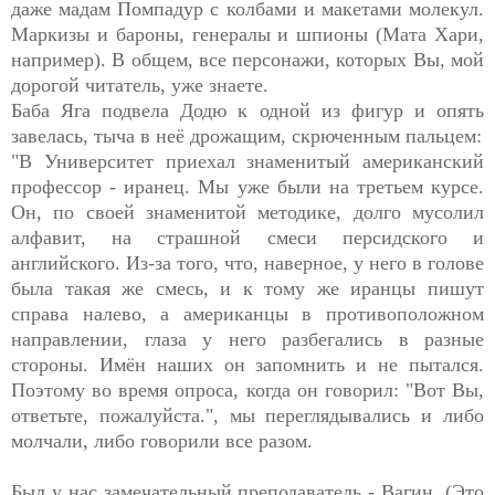
даже мадам Помпадур с колбами и макетами молекул.
Маркизы и бароны, генералы и шпионы (Мата Хари,
например). В общем, все персонажи, которых Вы, мой
дорогой читатель, уже знаете.
Баба Яга подвела Додю к одной из фигур и опять
завелась, тыча в неё дрожащим, скрюченным пальцем:
"В Университет приехал знаменитый американский
профессор - иранец. Мы уже были на третьем курсе.
Он, по своей знаменитой методике, долго мусолил
алфавит, на страшной смеси персидского и
английского. Из-за того, что, наверное, у него в голове
была такая же смесь, и к тому же иранцы пишут
справа налево, а американцы в противоположном
направлении, глаза у него разбегались в разные
стороны. Имён наших он запомнить и не пытался.
Поэтому во время опроса, когда он говорил: "Вот Вы,
ответьте, пожалуйста.", мы переглядывались и либо
молчали, либо говорили все разом.
Был у нас замечательный преподаватель - Вагин. (Это