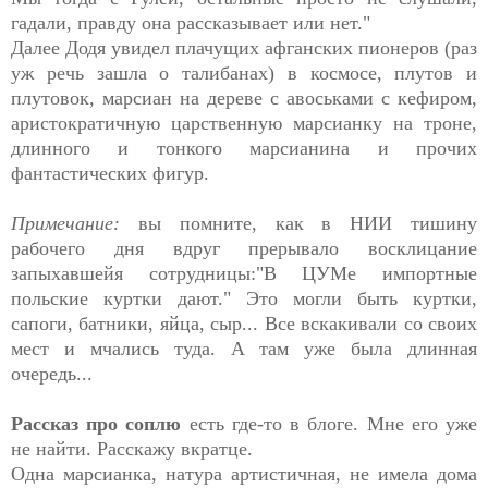
гадали, правду она рассказывает или нет."
Далее Додя увидел плачущих афганских пионеров (раз
уж речь зашла о талибанах) в космосе, плутов и
плутовок, марсиан на дереве с авоськами с кефиром,
аристократичную царственную марсианку на троне,
длинного и тонкого марсианина и прочих
фантастических фигур.
Примечание:
вы помните, как в НИИ тишину
рабочего дня вдруг прерывало восклицание
запыхавшейя сотрудницы:"В ЦУМе импортные
польские куртки дают." Это могли быть куртки,
сапоги, батники, яйца, сыр... Все вскакивали со своих
мест и мчались туда. А там уже была длинная
очередь...
Рассказ про соплю
есть где-то в блоге. Мне его уже
не найти. Расскажу вкратце.
Одна марсианка, натура артистичная, не имела дома