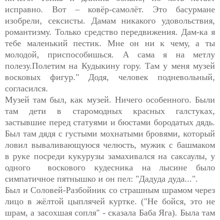
исправно. Вот – ковёр-самолёт. Это басурмане
изобрели, сексисты. Дамам никакого удовольствия,
романтизму. Только средство передвижения. Дам-ка я
тебе маленький пестик. Мне он ни к чему, а ты
молодой, приспособишься. А сама я на метлу
полезу.Полетим на Кудыкину гору. Там у меня музей
восковых фигур." Додя, человек подневольный,
согласился.
Музей там был, как музей. Ничего особенного. Были
там дети в старомодных красных галстуках,
застывшие перед статуями и бюстами бородатых дядь.
Был там дядя с густыми мохнатыми бровями, который
ловил вываливающуюся челюсть, мужик с башмаком
в руке посреди кукурузы замахивался на саксаулы, у
одного воскового кудесника на лысине было
симпатичное пятнышко и он пел: "Дадуда дуда...".
Был и Соловей-Разбойник со страшным шрамом через
лицо в жёлтой цыплячей куртке. ("Не бойся, это не
шрам, а засохшая сопля" - сказала Баба Яга). Была там