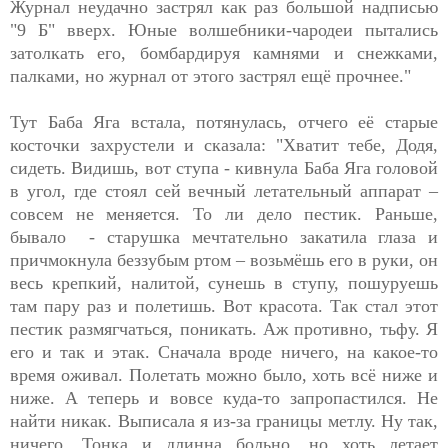
Журнал неудачно застрял как раз большой надписью
"9 Б" вверх. Юные волшебники-чародеи пытались
затолкать его, бомбардируя камнями и снежками,
палками, но журнал от этого застрял ещё прочнее."
Тут Баба Яга встала, потянулась, отчего её старые
косточки захрустели и сказала: "Хватит тебе, Додя,
сидеть. Видишь, вот ступа - кивнула Баба Яга головой
в угол, где стоял сей вечный летательный аппарат –
совсем не меняется. То ли дело пестик. Раньше,
бывало - старушка мечтательно закатила глаза и
причмокнула беззубым ртом – возьмёшь его в руки, он
весь крепкий, налитой, сунешь в ступу, пошуруешь
там пару раз и полетишь. Вот красота. Так стал этот
пестик размягчаться, поникать. Аж противно, тьфу. Я
его и так и этак. Сначала вроде ничего, на какое-то
время оживал. Полетать можно было, хоть всё ниже и
ниже. А теперь и вовсе куда-то запропастился. Не
найти никак. Выписала я из-за границы метлу. Ну так,
ничего. Тонка и длинна больно, но хоть летает