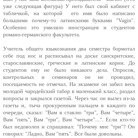
уже следующая фигура) У него был свой кабинет с
табличкой, на которой его имя было написано
большими почему-то латинскими буквами "Vagin".
Особенно это умиляло иностранцев и студентов
романо-германского факультета.
Учитель общего языкознания два семестра бормотал
себе под нос и расписывал на доске санскритские,
старославянские, греческие и латинские корни. До
студентов ему не было никакого дела. Опросов,
контрольных и семинаров он не проводил,
посещаемость не отмечал. На экзамене он забил весь
молодой чародейский табор в маленький класс, раздал
вопросы и закрылся газетой. Через час он вылез из-за
газеты и, тыча прокуренным пальцем в каждого по
очереди, сказал: "Вам я ставлю "три", Вам "четыре",
Вам "пять", Вам "три", Вам "четыре"...". Если кто-то
был недоволен и спрашивал: "Почему мне "три"? Он
говорил: "Ладно, Вам "пять". Все были довольны.