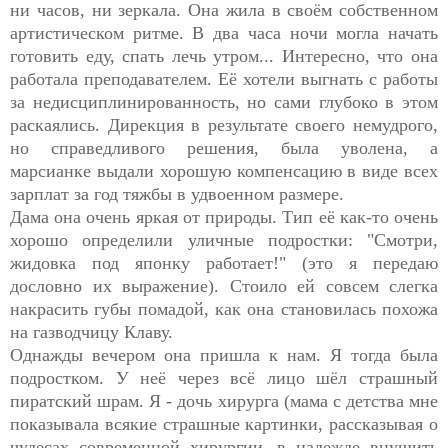
ни часов, ни зеркала. Она жила в своём собственном
артистическом ритме. В два часа ночи могла начать
готовить еду, спать лечь утром... Интересно, что она
работала преподавателем. Её хотели выгнать с работы
за недисциплинированность, но сами глубоко в этом
раскаялись. Дирекция в результате своего немудрого,
но справедливого решения, была уволена, а
марсианке выдали хорошую компенсацию в виде всех
зарплат за год тяжбы в удвоенном размере.
Дама она очень яркая от природы. Тип её как-то очень
хорошо определили уличные подростки: "Смотри,
жидовка под японку работает!" (это я передаю
дословно их выражение). Стоило ей совсем слегка
накрасить губы помадой, как она становилась похожа
на газводчицу Клаву.
Однажды вечером она пришла к нам. Я тогда была
подростком. У неё через всё лицо шёл страшный
пиратский шрам. Я - дочь хирурга (мама с детства мне
показывала всякие страшные картинки, рассказывая о
чудесах современной хирургии, в надежде внушить