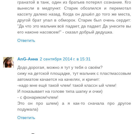
гранатой в танк, один из братьев потерял сознание. Кго
вынесли в медпункт. Старик обозлился и перемотал
кассету далеко назад. Когда он дошёл до того же места,
другой брат упал в обморок. Старик был очень сердит:
"Да что это мальчик всё падает, да падает. Да унесите вы
его наконе насовсем!" - сказал добрый дедушка.
Ответить
AnG-Анна
2 сентября 2014 г. в 15:31
Додо,дорогая, можно я тут у тебя о своём?
сижу на детской площадке, тут мальчик с пластмассовым
автоматом качается на качелях, и кричит:
-надо мне ещё такой члем! такой классн ый члем!
И показывает на голове типа шапку и очки)
- с фонариком!члем!
Это он про шлем) а я как-то сначала про другое
подумала)
Ответить