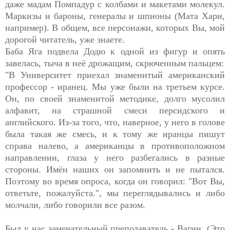
даже мадам Помпадур с колбами и макетами молекул.
Маркизы и бароны, генералы и шпионы (Мата Хари,
например). В общем, все персонажи, которых Вы, мой
дорогой читатель, уже знаете.
Баба Яга подвела Додю к одной из фигур и опять
завелась, тыча в неё дрожащим, скрюченным пальцем:
"В Университет приехал знаменитый американский
профессор - иранец. Мы уже были на третьем курсе.
Он, по своей знаменитой методике, долго мусолил
алфавит, на страшной смеси персидского и
английского. Из-за того, что, наверное, у него в голове
была такая же смесь, и к тому же иранцы пишут
справа налево, а американцы в противоположном
направлении, глаза у него разбегались в разные
стороны. Имён наших он запомнить и не пытался.
Поэтому во время опроса, когда он говорил: "Вот Вы,
ответьте, пожалуйста.", мы переглядывались и либо
молчали, либо говорили все разом.
Был у нас замечательный преподаватель - Вагин. (Это