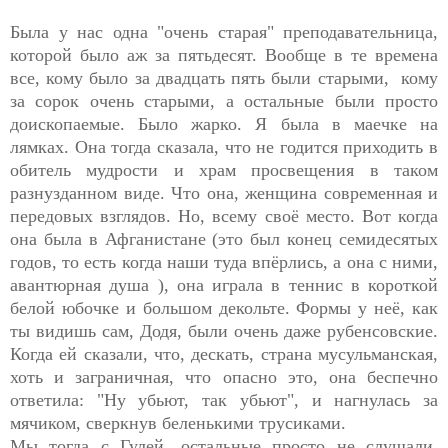
Была у нас одна "очень старая" преподавательница,
которой было аж за пятьдесят. Вообще в те времена
все, кому было за двадцать пять были старыми, кому
за сорок очень старыми, а остальные были просто
доископаемые. Было жарко. Я была в маечке на
лямках. Она тогда сказала, что не годится приходить в
обитель мудрости и храм просвещения в таком
разнузданном виде. Что она, женщина современная и
передовых взглядов. Но, всему своё место. Вот когда
она была в Афганистане (это был конец семидесятых
годов, то есть когда наши туда впёрлись, а она с ними,
авантюрная душа ), она играла в теннис в короткой
белой юбочке и большом декольте. Формы у неё, как
ты видишь сам, Додя, были очень даже рубенсовские.
Когда ей сказали, что, дескать, страна мусульманская,
хоть и заграничная, что опасно это, она беспечно
ответила: "Ну убьют, так убьют", и нагнулась за
мячиком, сверкнув беленькими трусиками.
Мы тогда с Гулей, остальные просто не слушали,