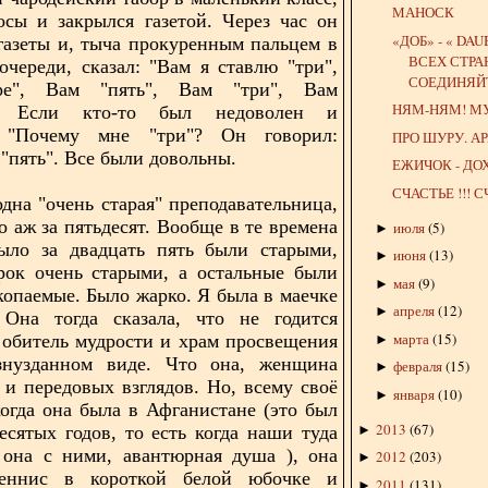
МАНОСК
осы и закрылся газетой. Через час он
«ДОБ» - « DA
 газеты и, тыча прокуренным пальцем в
ВСЕХ СТРА
очереди, сказал: "Вам я ставлю "три",
СОЕДИНЯЙ
ре", Вам "пять", Вам "три", Вам
НЯМ-НЯМ! М
.". Если кто-то был недоволен и
 "Почему мне "три"? Он говорил:
ПРО ШУРУ. А
 "пять". Все были довольны.
ЕЖИЧОК - ДО
СЧАСТЬЕ !!! С
одна "очень старая" преподавательница,
о аж за пятьдесят. Вообще в те времена
июля
(
5
)
►
было за двадцать пять были старыми,
июня
(
13
)
►
рок очень старыми, а остальные были
мая
(
9
)
►
копаемые. Было жарко. Я была в маечке
апреля
(
12
)
►
 Она тогда сказала, что не годится
марта
(
15
)
 обитель мудрости и храм просвещения
►
знузданном виде. Что она, женщина
февраля
(
15
)
►
 и передовых взглядов. Но, всему своё
января
(
10
)
►
когда она была в Афганистане (это был
2013
(
67
)
►
есятых годов, то есть когда наши туда
 она с ними, авантюрная душа ), она
2012
(
203
)
►
еннис в короткой белой юбочке и
2011
(
131
)
►