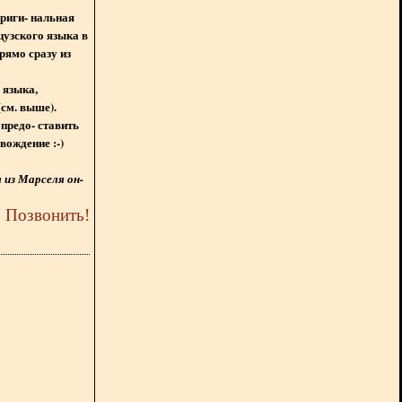
ориги- нальная
цузского языка в
рямо сразу из
 языка,
(см. выше).
предо- ставить
вождение :-)
из Марселя он-
5
Позвонить
!