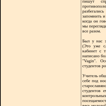
пишут сп
противопол
разбегалис
запомнить и
когда он гов
мы перегляд
все разом.
Был у нас з
(Это уже с
кабинет с 
написано бо
"Vagin". О
студентов ро
Учитель общ
себе под но
старославян
студентов 
контрольн
посещаемос
весь молодо