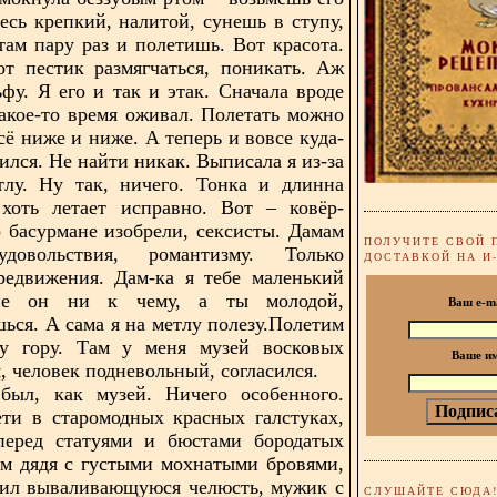
весь крепкий, налитой, сунешь в ступу,
ам пару раз и полетишь. Вот красота.
от пестик размягчаться, поникать. Аж
ьфу. Я его и так и этак. Сначала вроде
какое-то время оживал. Полетать можно
сё ниже и ниже. А теперь и вовсе куда-
ился. Не найти никак. Выписала я из-за
тлу. Ну так, ничего. Тонка и длинна
 хоть летает исправно. Вот – ковёр-
о басурмане изобрели, сексисты. Дамам
ПОЛУЧИТЕ СВОЙ 
довольствия, романтизму. Только
ДОСТАВКОЙ НА И
редвижения. Дам-ка я тебе маленький
не он ни к чему, а ты молодой,
Ваш e-m
ься. А сама я на метлу полезу.Полетим
у гору. Там у меня музей восковых
Ваше и
я, человек подневольный, согласился.
был, как музей. Ничего особенного.
ти в старомодных красных галстуках,
перед статуями и бюстами бородатых
ам дядя с густыми мохнатыми бровями,
вил вываливающуюся челюсть, мужик с
СЛУШАЙТЕ СЮДА