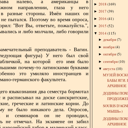
рава налево, а американцы в
2018
(
169
)
►
ожном направлении, глаза у него
2017
(
39
)
►
ь в разные стороны. Имён наших он
2016
(
41
)
►
 не пытался. Поэтому во время опроса,
орил: "Вот Вы, ответьте, пожалуйста.",
2015
(
52
)
►
ывались и либо молчали, либо говорили
2014
(
115
)
▼
декабря
(
7
)
►
ноября
(
4
)
►
амечательный преподаватель - Вагин.
октября
(
5
)
►
ледующая фигура) У него был свой
табличкой, на которой его имя было
сентября
(
10
)
►
льшими почему-то латинскими буквами
августа
(
10
)
▼
собенно это умиляло иностранцев и
МУЗЕЙ ВОСК
мано-германского факультета.
БАБЫ ЯГИ.
АРХИВНОЕ
его языкознания два семестра бормотал
ДОДИНЫ ПОХ
с и расписывал на доске санскритские,
ПРОДОЛЖЕ
ские, греческие и латинские корни. До
SOURIS D'AGN
ему не было никакого дела. Опросов,
МЫШЬ»)
ых и семинаров он не проводил,
ДОДИНЫ ПОХ
ть не отмечал. На экзамене он забил
АРХИВНОЕ
й чародейский табор в маленький класс,