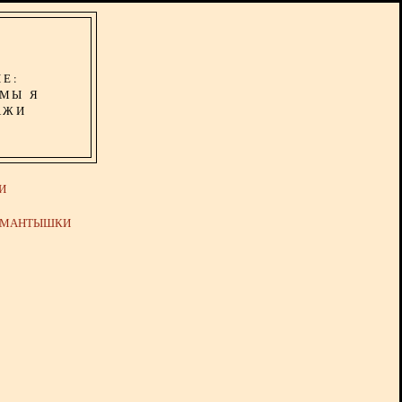
ИЕ:
ОМЫ Я
АЖИ
И
Й МАНТЫШКИ