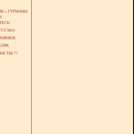
UBE » ГУРМАНЫ
Н
ТЕСЬ!
УСCАКА
РХИВНОЕ.
ХЛЯК
ЧАСТЬЕ !!!