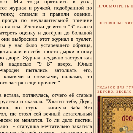
ого. Мы тогда прятались в угол,
ПРОСМОТРЕТЬ 
тот журнал и ручкой, подобранной по
тенку, ставили и правили оценки.
прогул по неуважительной причине
ПОСТОЯННЫЕ ЧИТ
в плюсы. Ученики девятого "Б" класса
дтереть оценку и дотёрли до большой
 они выбросили этот журнал в туалет.
лы у нас было устаревшего образца,
дставляли из себя просто дырки в полу
во дворе. Журнал неудачно застрял как
ой надписью "9 Б" вверх. Юные
-чародеи пытались затолкать его,
я камнями и снежками, палками, но
ого застрял ещё прочнее."
ПОДАРОК ДЛЯ ГУ
ВКУСНО, ВЕСЕЛО
а встала, потянулась, отчего её старые
рустели и сказала: "Хватит тебе, Додя,
дишь, вот ступа - кивнула Баба Яга
гол, где стоял сей вечный летательный
овсем не меняется. То ли дело пестик.
ало - старушка мечтательно закатила
чмокнула беззубым ртом – возьмёшь его