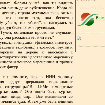
кольте. Формы у неё, как ты видишь
были очень даже рубенсовские. Когда ей
, дескать, страна мусульманская, хоть и
я, что опасно это, она беспечно
Ну убьют, так убьют", и нагнулась за
еркнув беленькими трусиками.
Гулей, остальные просто не слушали,
ду она рассказывает или нет."
 увидел плачущих афганских пионеров
 зашла о талибанах) в космосе, плутов и
марсиан на дереве с авоськами с
истократичную царственную марсианку
линного и тонкого марсианина и прочих
ких фигур.
вы помните, как в НИИ тишину
дня вдруг прерывало восклицание
йя сотрудницы:"В ЦУМе импортные
уртки дают." Это могли быть куртки,
ники, яйца, сыр... Все вскакивали со
и мчались туда. А там уже была длинная