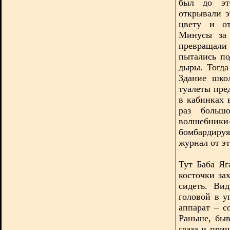
был до эт
открывали э
цвету и от
Минусы за 
превращали 
пытались по
дыры. Тогда
Здание шко
туалеты пре
в кабинках 
раз больш
волшебники
бомбардиру
журнал от эт
Тут Баба Яг
косточки зах
сидеть. Ви
головой в у
аппарат – с
Раньше, быв
глаза и при