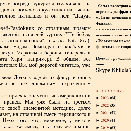
руке посреди кукурузы замахивался на
- Самая последняя 
 одного воскового кудесника на лысине
версия курса фран- 
тичное пятнышко и он пел: "Дадуда
моём ис- полнении п
Франции.
вей-Разбойник со страшным шрамом
- Уроки английского
в жёлтой цыплячей куртке. ("Не бойся,
исполнитель тот же 
 а засохшая сопля" - сказала Баба Яга).
- Желающим можно 
фортепианное сопро
даже мадам Помпадур с колбами и
лекул. Маркизы и бароны, генералы и
Прямая трансляция 
та Хари, например). В общем, все
лайн.
которых Вы, мой дорогой читатель, уже
Skype Khilola
двела Додю к одной из фигур и опять
тыча в неё дрожащим, скрюченным
BLOG ARCHIVE
тет приехал знаменитый американский
2023
(
64
)
►
- иранец. Мы уже были на третьем
2022
(
35
)
►
по своей знаменитой методике, долго
2021
(
53
)
►
авит, на страшной смеси персидского и
. Из-за того, что, наверное, у него в
2020
(
44
)
►
 такая же смесь, и к тому же иранцы
2019
(
63
)
►