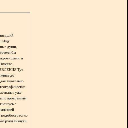
асшедший
н. Ищу
нные души,
хотели бы
окровищами, а
 вместе
БЪЯВЛЕНИЯ Тут
ожные до
ждая тщательно
 географические
метили, я уже
ды. К прототипам
отношусь с
импатией
 и подобострастно
лько руки лизнуть