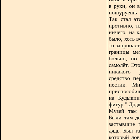
в руки, он 
пошуруешь т
Так стал эт
противно, т
ничего, на 
было, хоть в
то запропаст
границы ме
больно, но
самолёт. Эт
никакого у
средство пе
пестик. М
приспособиш
на Кудыкин
фигур." Дод
Музей там 
Были там де
застывшие 
дядь. Был т
который ло