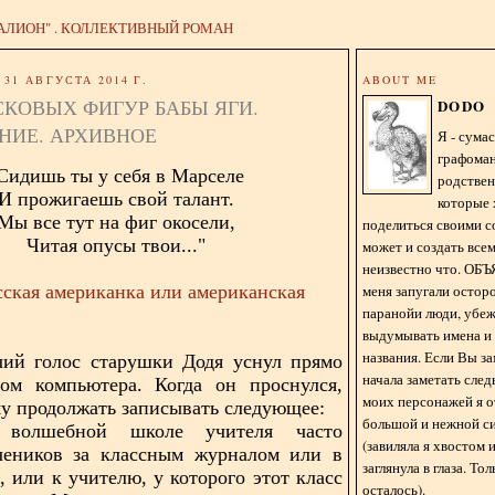
АЛИОН" . КОЛЛЕКТИВНЫЙ РОМАН
31 АВГУСТА 2014 Г.
ABOUT ME
СКОВЫХ ФИГУР БАБЫ ЯГИ.
DODO
НИЕ. АРХИВНОЕ
Я - сум
графома
Сидишь ты у себя в Марселе
родстве
И прожигаешь свой талант.
которые 
Мы все тут на фиг окосели,
поделиться своими с
Читая опусы твои..."
может и создать всем
неизвестно что. О
меня запугали остор
усская американка или американская
паранойи люди, убе
выдумывать имена и
названия. Если Вы за
чий голос старушки Додя уснул прямо
начала заметать сле
ном компьютера. Когда он проснулся,
моих персонажей я 
у продолжать записывать следующее:
большой и нежной с
волшебной школе учителя часто
(завиляла я хвостом
чеников за классным журналом или в
заглянула в глаза. То
, или к учителю, у которого этот класс
осталось).