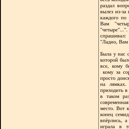
раздал вопр
вылез из-за
каждого по 
Вам "четы
"четыре"..
спрашивал:
"Ладно, Вам
Была у нас 
которой был
все, кому 
кому за со
просто доис
на лямках.
приходить в
в таком ра
современная
место. Вот 
конец семид
впёрлись, а
играла в т