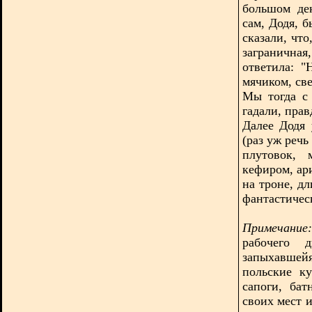
большом де
сам, Додя, 
сказали, что
загранична
ответила: "
мячиком, св
Мы тогда с 
гадали, прав
Далее Додя
(раз уж речь
плутовок, 
кефиром, ар
на троне, д
фантастичес
Примечание:
рабочего 
запыхавше
польские к
сапоги, бат
своих мест 