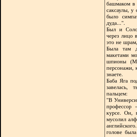
башмаком в 
саксаулы, у
было симпа
дуда...".
Был и Соло
через лицо 
это не шрам,
Была там 
макетами мо
шпионы (Ма
персонажи, 
знаете.
Баба Яга по
завелась, 
пальцем:
"В Универси
профессор 
курсе. Он, 
мусолил алф
английского
голове была