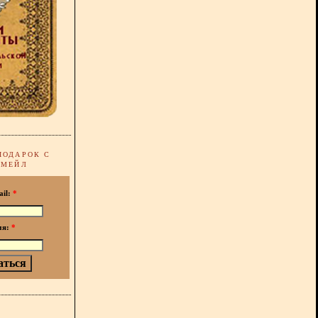
ПОДАРОК С
-МЕЙЛ
ail:
*
мя:
*
!