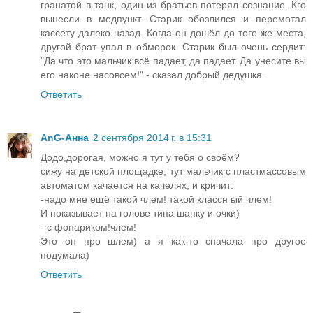
гранатой в танк, один из братьев потерял сознание. Кго
вынесли в медпункт. Старик обозлился и перемотал
кассету далеко назад. Когда он дошёл до того же места,
другой брат упал в обморок. Старик был очень сердит:
"Да что это мальчик всё падает, да падает. Да унесите вы
его наконе насовсем!" - сказал добрый дедушка.
Ответить
AnG-Анна
2 сентября 2014 г. в 15:31
Додо,дорогая, можно я тут у тебя о своём?
сижу на детской площадке, тут мальчик с пластмассовым
автоматом качается на качелях, и кричит:
-надо мне ещё такой члем! такой классн ый члем!
И показывает на голове типа шапку и очки)
- с фонариком!члем!
Это он про шлем) а я как-то сначала про другое
подумала)
Ответить