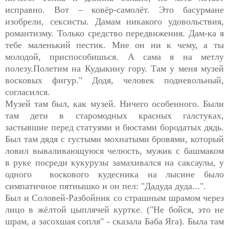
исправно. Вот – ковёр-самолёт. Это басурмане
изобрели, сексисты. Дамам никакого удовольствия,
романтизму. Только средство передвижения. Дам-ка я
тебе маленький пестик. Мне он ни к чему, а ты
молодой, приспособишься. А сама я на метлу
полезу.Полетим на Кудыкину гору. Там у меня музей
восковых фигур." Додя, человек подневольный,
согласился.
Музей там был, как музей. Ничего особенного. Были
там дети в старомодных красных галстуках,
застывшие перед статуями и бюстами бородатых дядь.
Был там дядя с густыми мохнатыми бровями, который
ловил вываливающуюся челюсть, мужик с башмаком
в руке посреди кукурузы замахивался на саксаулы, у
одного воскового кудесника на лысине было
симпатичное пятнышко и он пел: "Дадуда дуда...".
Был и Соловей-Разбойник со страшным шрамом через
лицо в жёлтой цыплячей куртке. ("Не бойся, это не
шрам, а засохшая сопля" - сказала Баба Яга). Была там