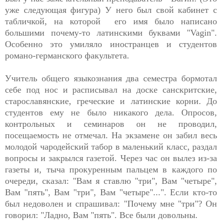
уже следующая фигура) У него был свой кабинет с
табличкой, на которой его имя было написано
большими почему-то латинскими буквами "Vagin".
Особенно это умиляло иностранцев и студентов
романо-германского факультета.
Учитель общего языкознания два семестра бормотал
себе под нос и расписывал на доске санскритские,
старославянские, греческие и латинские корни. До
студентов ему не было никакого дела. Опросов,
контрольных и семинаров он не проводил,
посещаемость не отмечал. На экзамене он забил весь
молодой чародейский табор в маленький класс, раздал
вопросы и закрылся газетой. Через час он вылез из-за
газеты и, тыча прокуренным пальцем в каждого по
очереди, сказал: "Вам я ставлю "три", Вам "четыре",
Вам "пять", Вам "три", Вам "четыре"...". Если кто-то
был недоволен и спрашивал: "Почему мне "три"? Он
говорил: "Ладно, Вам "пять". Все были довольны.