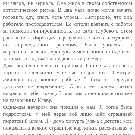
ни часов, ни зеркала. Она жила в своём собственном
артистическом ритме. В два часа ночи могла начать
готовить еду, спать лечь утром... Интересно, что она
работала преподавателем. Её хотели выгнать с работы
за недисциплинированность, но сами глубоко в этом
раскаялись. Дирекция в результате своего немудрого,
но справедливого решения, была уволена, а
марсианке выдали хорошую компенсацию в виде всех
зарплат за год тяжбы в удвоенном размере.
Дама она очень яркая от природы. Тип её как-то очень
хорошо определили уличные подростки: "Смотри,
жидовка под японку работает!" (это я передаю
дословно их выражение). Стоило ей совсем слегка
накрасить губы помадой, как она становилась похожа
на газводчицу Клаву.
Однажды вечером она пришла к нам. Я тогда была
подростком. У неё через всё лицо шёл страшный
пиратский шрам. Я - дочь хирурга (мама с детства мне
показывала всякие страшные картинки, рассказывая о
чудесах современной хирургии, в надежде внушить