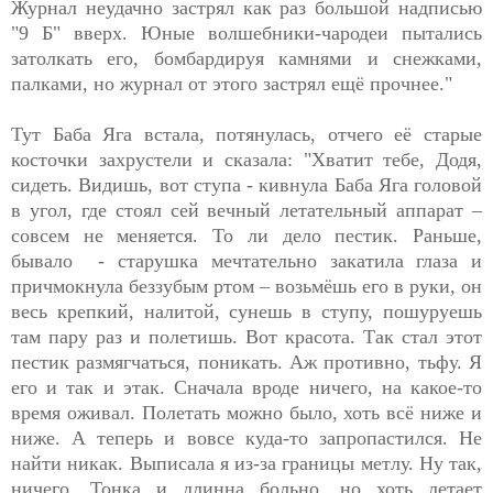
Журнал неудачно застрял как раз большой надписью
"9 Б" вверх. Юные волшебники-чародеи пытались
затолкать его, бомбардируя камнями и снежками,
палками, но журнал от этого застрял ещё прочнее."
Тут Баба Яга встала, потянулась, отчего её старые
косточки захрустели и сказала: "Хватит тебе, Додя,
сидеть. Видишь, вот ступа - кивнула Баба Яга головой
в угол, где стоял сей вечный летательный аппарат –
совсем не меняется. То ли дело пестик. Раньше,
бывало - старушка мечтательно закатила глаза и
причмокнула беззубым ртом – возьмёшь его в руки, он
весь крепкий, налитой, сунешь в ступу, пошуруешь
там пару раз и полетишь. Вот красота. Так стал этот
пестик размягчаться, поникать. Аж противно, тьфу. Я
его и так и этак. Сначала вроде ничего, на какое-то
время оживал. Полетать можно было, хоть всё ниже и
ниже. А теперь и вовсе куда-то запропастился. Не
найти никак. Выписала я из-за границы метлу. Ну так,
ничего. Тонка и длинна больно, но хоть летает