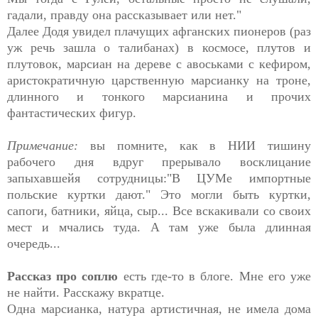
гадали, правду она рассказывает или нет."
Далее Додя увидел плачущих афганских пионеров (раз
уж речь зашла о талибанах) в космосе, плутов и
плутовок, марсиан на дереве с авоськами с кефиром,
аристократичную царственную марсианку на троне,
длинного и тонкого марсианина и прочих
фантастических фигур.
Примечание:
вы помните, как в НИИ тишину
рабочего дня вдруг прерывало восклицание
запыхавшейя сотрудницы:"В ЦУМе импортные
польские куртки дают." Это могли быть куртки,
сапоги, батники, яйца, сыр... Все вскакивали со своих
мест и мчались туда. А там уже была длинная
очередь...
Рассказ про соплю
есть где-то в блоге. Мне его уже
не найти. Расскажу вкратце.
Одна марсианка, натура артистичная, не имела дома