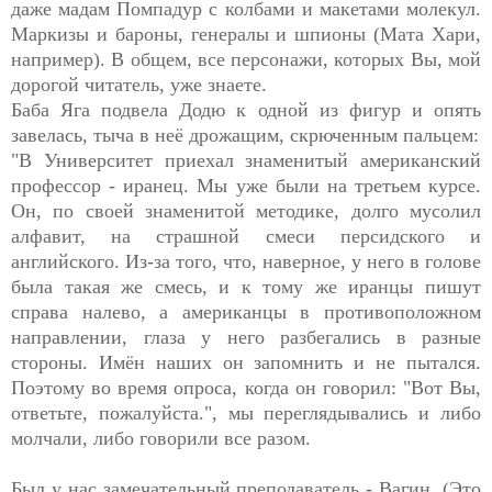
даже мадам Помпадур с колбами и макетами молекул.
Маркизы и бароны, генералы и шпионы (Мата Хари,
например). В общем, все персонажи, которых Вы, мой
дорогой читатель, уже знаете.
Баба Яга подвела Додю к одной из фигур и опять
завелась, тыча в неё дрожащим, скрюченным пальцем:
"В Университет приехал знаменитый американский
профессор - иранец. Мы уже были на третьем курсе.
Он, по своей знаменитой методике, долго мусолил
алфавит, на страшной смеси персидского и
английского. Из-за того, что, наверное, у него в голове
была такая же смесь, и к тому же иранцы пишут
справа налево, а американцы в противоположном
направлении, глаза у него разбегались в разные
стороны. Имён наших он запомнить и не пытался.
Поэтому во время опроса, когда он говорил: "Вот Вы,
ответьте, пожалуйста.", мы переглядывались и либо
молчали, либо говорили все разом.
Был у нас замечательный преподаватель - Вагин. (Это