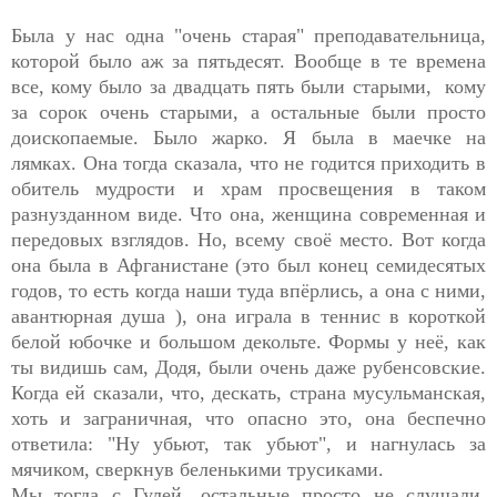
Была у нас одна "очень старая" преподавательница,
которой было аж за пятьдесят. Вообще в те времена
все, кому было за двадцать пять были старыми, кому
за сорок очень старыми, а остальные были просто
доископаемые. Было жарко. Я была в маечке на
лямках. Она тогда сказала, что не годится приходить в
обитель мудрости и храм просвещения в таком
разнузданном виде. Что она, женщина современная и
передовых взглядов. Но, всему своё место. Вот когда
она была в Афганистане (это был конец семидесятых
годов, то есть когда наши туда впёрлись, а она с ними,
авантюрная душа ), она играла в теннис в короткой
белой юбочке и большом декольте. Формы у неё, как
ты видишь сам, Додя, были очень даже рубенсовские.
Когда ей сказали, что, дескать, страна мусульманская,
хоть и заграничная, что опасно это, она беспечно
ответила: "Ну убьют, так убьют", и нагнулась за
мячиком, сверкнув беленькими трусиками.
Мы тогда с Гулей, остальные просто не слушали,