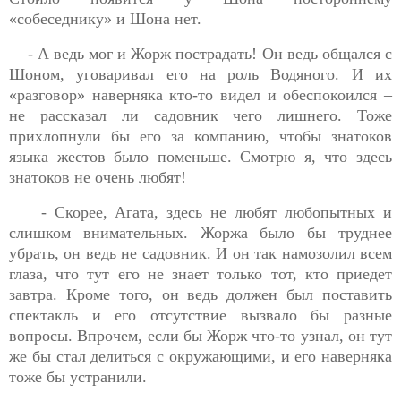
«собеседнику» и Шона нет.
- А ведь мог и Жорж пострадать! Он ведь общался с
Шоном, уговаривал его на роль Водяного. И их
«разговор» наверняка кто-то видел и обеспокоился –
не
рассказал ли садовник чего лишнего. Тоже
прихлопнули бы его за компанию, чтобы знатоков
языка жестов было поменьше. Смотрю я, что здесь
знатоков не очень любят!
- Скорее, Агата, здесь не любят любопытных и
слишком внимательных.
Жорж
а было бы труднее
убрать, он ведь не садовник. И он так намозолил всем
глаза, что тут его не знает только тот, кто приедет
завтра. Кроме того, он ведь должен был поставить
спектакль и его отсутствие вызвало бы разные
вопросы. Впрочем, если бы
Жорж
что-то узнал, он тут
же бы стал делиться с окружающими, и его наверняка
тоже бы устранили.