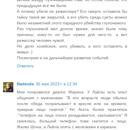
предыдущая все же была.
А почему убили не режиссера? Его смерть оставила бы
тайну такой же закрытой, а его убить средь суеты можно
было незаметней этого парадного убийства глухонемого.
Раз глухонемой жил долгое время, значит были тому
причины, кому-то он был нужен для чего-то, а вот
режиссер человек чужой.
Но дело хозяйское, кого убивать, а кого оставлять в
живых. )
Посмотрим и на дальнейшее развитие событий.
Ответить
Nadezda
30 мая 2023 г. в 12:34
Мне понравился диалог, Марина. У Лайлы есть опыт
общения с мужчинами: "В его возрасте люди обычно
после обеда похрапывают в кресле или на кровати,
прикрыв лицо газетой." Но Агата более практична
:"телефон на лице плохо укладывается, скатывается" Я
смеялась, большой телефон тоже скатится с лица.
Жалко Шона, а Лайла опять с железками в кармане.