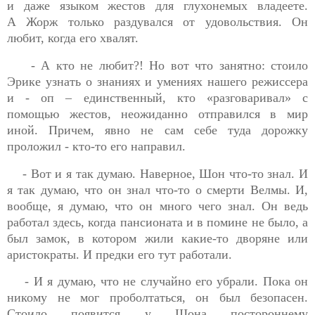
и даже языком жестов для глухонемых владеете.
А
Жорж
только раздувался от удовольствия. Он
любит, когда его хвалят.
- А кто не любит?! Но вот что занятно: стоило
Эрике узнать о знаниях и умениях нашего режиссера
и - оп – единственный, кто «разговаривал» с
помощью жестов, неожиданно отправился в мир
иной. Причем, явно не сам себе туда дорожку
проложил - кто-то его направил.
- Вот и я так думаю. Наверное, Шон что-то знал. И
я так думаю, что он знал что-то о смерти Велмы. И,
вообще, я думаю, что он много чего знал. Он ведь
работал здесь, когда пансионата и в помине не было, а
был замок, в котором жили какие-то дворяне или
аристократы. И предки его тут работали.
- И я думаю, что не случайно его убрали. Пока он
никому не мог проболтаться, он был безопасен.
Стоило появится у Шона постороннему