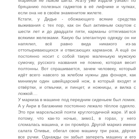
Мариной не лыком шиты. Агату уже издали узнают по
бряцанию полезных гаджетов в её лифчике и чулках,
если она не в своём знаменитом жилете.
Кстати, у Дидье - обожающего всякие средства
выживания с тех пор, как он был активным скаутом с
шести лет и до двадцати пяти, карманы оттягиваются
всякими железками. Какую бы элегантную одежду он ни
напялил, всё равно вида никакого из-за
оттопыривающихся и отвисающих карманов. А ещё он
постоянно носит с собой такую маленькую мужскую
сумочку, русского названия не помню, которая весит
полтонны. Вот спрашивается, зачем человеку, который
идёт всего навсего за жлебом нужны два фонаря, как
минимум один швейцарский нож, в который входят и
отвёртки, и отмычки, и пинцет, и ножницы, и вилка с
ложкой....
У маркиза в машине под передним сиденьем был ломик.
А у Анри в багажнике постоянно лежало тёплое одеяло.
Это при марсельской пояти круглогодичной жаре. И всё
потому, что как-то ночью, зимо1, в горах, у него
сломалась машина, и он промёрз. Другой маркиз имени
салата Оливье, обегал свою машину три раза, дёргая
все ручки. Однажды он забыл запереть машину и его