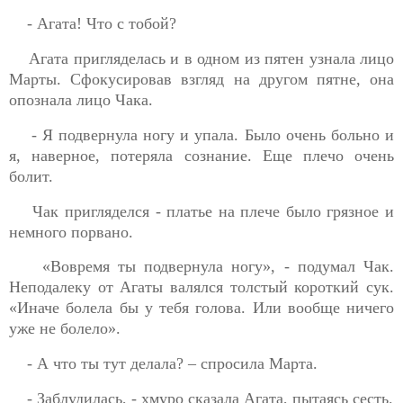
- Агата! Что с тобой?
Агата пригляделась и в одном из пятен узнала лицо
Марты. Сфокусировав взгляд на другом пятне, она
опознала лицо Чака.
- Я подвернула ногу и упала. Было очень больно и
я, наверное, потеряла сознание. Еще плечо очень
болит.
Чак пригляделся - платье на плече было грязное и
немного порвано.
«Вовремя ты подвернула ногу», - подумал Чак.
Неподалеку от Агаты валялся толстый короткий сук.
«Иначе болела бы у тебя голова. Или вообще ничего
уже не болело».
- А что ты тут делала? – спросила Марта.
- Заблудилась, - хмуро сказала Агата, пытаясь сесть.