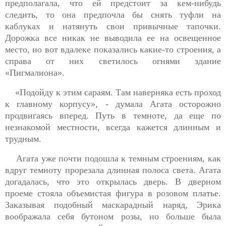
предполагала, что ей предстоит за кем-нибудь
следить, то она предпочла бы снять туфли на
каблуках и натянуть свои привычные тапочки.
Дорожка все никак не выводила ее на освещенное
место, но вот вдалеке показались какие-то строения, а
справа от них светилось огнями здание
«Пигмалиона».
«Подойду к этим сараям. Там наверняка есть проход
к главному корпусу», - думала Агата осторожно
продвигаясь вперед. Путь в темноте, да еще по
незнакомой местности, всегда кажется длинным и
трудным.
Агата уже почти подошла к темным строениям, как
вдруг темноту прорезала длинная полоса света. Агата
догадалась, что это открылась дверь. В дверном
проеме стояла объемистая фигура в розовом платье.
Заказывая подобный маскарадный наряд, Эрика
воображала себя бутоном розы, но больше была