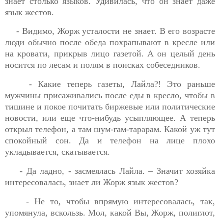
знает столько языков. Удивилась, что он знает даже
язык жестов.
- Видимо, Жорж усталости не знает. В его возрасте
люди обычно после обеда похрапывают в кресле или
на кровати, прикрыв лицо газетой. А он целый день
носится по лесам и полям в поисках собеседников.
- Какие теперь газеты, Лайла?! Это раньше
мужчины присаживались после еды в кресло, чтобы в
тишине и покое почитать биржевые или политические
новости, или еще что-нибудь усыпляющее. А теперь
открыл телефон, а там шум-гам-тарарам. Какой уж тут
спокойный сон. Да и телефон на лице плохо
укладывается, скатывается.
- Да ладно, - засмеялась Лайла. – Значит хозяйка
интересовалась, знает ли
Жорж
язык жестов?
- Не то, чтобы впрямую интересовалась, так,
упомянула, вскользь. Мол, какой Вы,
Жорж
, полиглот,