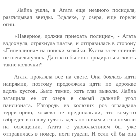
Лайла ушла, а Агата еще немного посидела,
разглядывая звезды. Вдалеке, у озера, еще горели
огни.
«Наверное, должна приехать полиция», - Агата
вздохнула, отряхнула платье, и отправилась в сторону
«Пигмалиона» на поиски хозяйки. Кусты за ее спиной
не шевельнулись. Да и кто бы стал продираться сквозь
такие колючки?!
Агата прокляла все на свете. Она боялась идти
напрямик, поэтому продолжала идти по дорожке
вдоль кустов. Было темно, хоть глаз выколи. Лайла
затащила ее от озера в самый дальний угол
пансионата. Изгородь из колючих роз ограждала
территорию, хозяева не предполагали, что кому-то
взбредет в голову гулять здесь по ночам и сэкономили
на освещении. Агата с удовольствием бы уже
отправилась в номер, ноги гудели. И если ей бы она