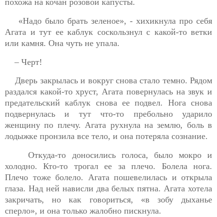
похожа на кочан розовой капусты.
«Надо было брать зеленое», - хихикнула про себя
Агата и тут ее каблук соскользнул с какой-то ветки
или камня. Она чуть не упала.
– Черт!
Дверь закрылась и вокруг снова стало темно. Рядом
раздался какой-то хруст, Агата повернулась на звук и
предательский каблук снова ее подвел. Нога снова
подвернулась и тут что-то пребольно ударило
женщину по плечу. Агата рухнула на землю, боль в
лодыжке пронзила все тело, и она потеряла сознание.
Откуда-то доносились голоса, было мокро и
холодно. Кто-то трогал ее за плечо. Болела нога.
Плечо тоже болело. Агата пошевелилась и открыла
глаза. Над
ней нависли два белых пятна. Агата хотела
закричать, но как говориться, «в зобу дыханье
сперло», и она только жалобно пискнула.