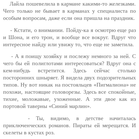
Лайла пошевелила в кармане какими-то железками.
Чего только не бывает в карманах у специалиста по
особым вопросам, даже если она пришла на праздник.
- Кстати, о внимании. Пойду-ка я осмотрю еще раз
и Шона, и его трон, и вообще все вокруг. Вдруг что
интересное найду или увижу то, что еще не заметила.
- А я поищу хозяйку и послежу немного за ней. С
чего бы ей полиглотами интересоваться? Вдруг она с
кем-нибудь встретится. Здесь сейчас столько
посторонних шныряет. Я видела двух подозрительных
типов. Ну вот никак на постояльцев «Пигмалиона» не
похожи, настоящие головорезы. Здесь все спокойные,
тихие, моложавые, ухоженные. А эти двое как из
портовой таверны «Синий марлин».
- Ты, видимо, в детстве начиталась
приключенческих романов. Пираты ей мерещатся. И
скелеты в кустах роз.