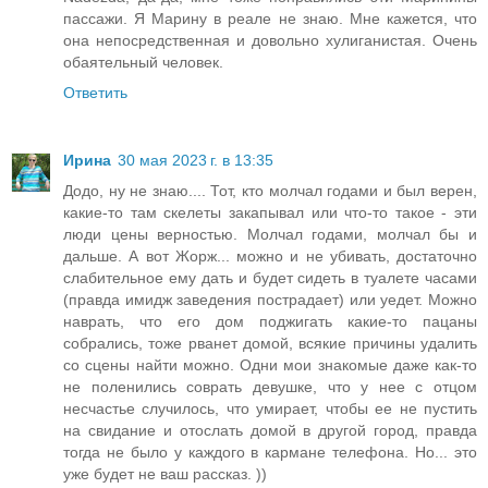
пассажи. Я Марину в реале не знаю. Мне кажется, что
она непосредственная и довольно хулиганистая. Очень
обаятельный человек.
Ответить
Ирина
30 мая 2023 г. в 13:35
Додо, ну не знаю.... Тот, кто молчал годами и был верен,
какие-то там скелеты закапывал или что-то такое - эти
люди цены верностью. Молчал годами, молчал бы и
дальше. А вот Жорж... можно и не убивать, достаточно
слабительное ему дать и будет сидеть в туалете часами
(правда имидж заведения пострадает) или уедет. Можно
наврать, что его дом поджигать какие-то пацаны
собрались, тоже рванет домой, всякие причины удалить
со сцены найти можно. Одни мои знакомые даже как-то
не поленились соврать девушке, что у нее с отцом
несчастье случилось, что умирает, чтобы ее не пустить
на свидание и отослать домой в другой город, правда
тогда не было у каждого в кармане телефона. Но... это
уже будет не ваш рассказ. ))