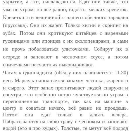
укрытие, а эти, наслаждаются. Едят они также, это
уже не утром, но всё равно, гадость, мелких креветок.
Креветки эти величиной с нашего обычного таракана
(пруссака). Они их жарят. Только хитин и скрипит на
зубах. Потом они критикуют китайцев с жареными
гусеницами или японцев с их сколопендрами, а сами
не прочь побаловаться улиточками. Собирут их в
огороде и запекают в чесночном соусе, а потом
спичечками несчастных выковыривают.
Часам к одиннадцати (обед у них начинается с 11.30)
весь
Марсель наполняется запахом чеснока, жареного
и сырого. Этот запах пропитывает людей снаружи и
изнутри, что особенно остро чувствуется по утрам в
переполненном транспорте, так как на машине в
центр и соваться нечего, всё равно не проедешь.
Потом они едят только в девять вечера.
Набрасываются на свою траву с чесноком и запивают
водой (это я про худых). Толстые, те метут всё подряд