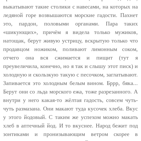
выкатывают такие столики с навесами, на которых на
ледяной горе возвышаются морские гадости. Пахнет
это, пардон, половыми органами. Пара таких
«шикующих», причём я видела только мужиков,
натощак, берут живую устрицу, вскрытую только что
продавцом ножиком, поливают лимонным соком,
отчего она вся сжимается и пищит (тут я
преувеличила, конечно, но я так и слышу этот писк) и
холодную и скользкую такую с песочком, заглатывают.
Запивается это холодным белым вином. Бррр, бяка...
Берут они со льда морского ежа, тоже разрезанного. А
внутри у него какая-то жёлтая гадость, совсем чуть-
чуть размазана. Они макают туда кусочек хлеба. Вкус
у этого йодовый. С таким же успехом можно макать
хлеб в аптечный йод. И то вкуснее. Народ бежит под
зонтиками и пронизывающим ветром скорее в