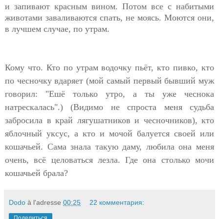
и запивают красным вином. Потом все с набитыми
животами заваливаются спать, не моясь. Моются они,
в лучшем случае, по утрам.
Кому что. Кто по утрам водочку пьёт, кто пивко, кто
по чесночку вдаряет (мой самый первый бывший муж
говорил: "Ешё только утро, а ты уже чеснока
натрескалась".) (Видимо не спроста меня судьба
забросила в край лягушатников и чесночников), кто
яблочный уксус, а кто и мочой балуется своей или
кошачьей. Cама знала такую даму, любила она меня
очень, всё целоваться лезла. Где она столько мочи
кошачьей брала?
Dodo
à l'adresse
00:25
22 комментария:
Поделиться