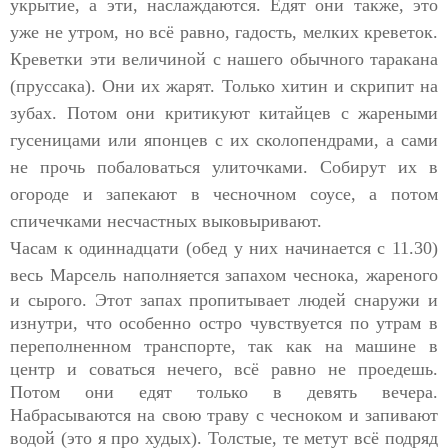
укрытие, а эти, наслаждаются. Едят они также, это
уже не утром, но всё равно, гадость, мелких креветок.
Креветки эти величиной с нашего обычного таракана
(пруссака). Они их жарят. Только хитин и скрипит на
зубах. Потом они критикуют китайцев с жареными
гусеницами или японцев с их сколопендрами, а сами
не прочь побаловаться улиточками. Собирут их в
огороде и запекают в чесночном соусе, а потом
спичечками несчастных выковыривают.
Часам к одиннадцати (обед у них начинается с 11.30)
весь
Марсель наполняется запахом чеснока, жареного
и сырого. Этот запах пропитывает людей снаружи и
изнутри, что особенно остро чувствуется по утрам в
переполненном транспорте, так как на машине в
центр и соваться нечего, всё равно не проедешь.
Потом они едят только в девять вечера.
Набрасываются на свою траву с чесноком и запивают
водой (это я про худых). Толстые, те метут всё подряд