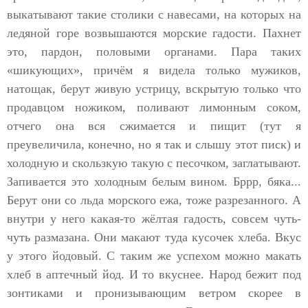
выкатывают такие столики с навесами, на которых на
ледяной горе возвышаются морские гадости. Пахнет
это, пардон, половыми органами. Пара таких
«шикующих», причём я видела только мужиков,
натощак, берут живую устрицу, вскрытую только что
продавцом ножиком, поливают лимонным соком,
отчего она вся сжимается и пищит (тут я
преувеличила, конечно, но я так и слышу этот писк) и
холодную и скользкую такую с песочком, заглатывают.
Запивается это холодным белым вином. Бррр, бяка...
Берут они со льда морского ежа, тоже разрезанного. А
внутри у него какая-то жёлтая гадость, совсем чуть-
чуть размазана. Они макают туда кусочек хлеба. Вкус
у этого йодовый. С таким же успехом можно макать
хлеб в аптечный йод. И то вкуснее. Народ бежит под
зонтиками и пронизывающим ветром скорее в