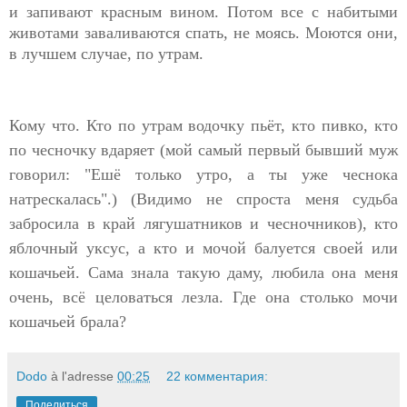
и запивают красным вином. Потом все с набитыми
животами заваливаются спать, не моясь. Моются они,
в лучшем случае, по утрам.
Кому что. Кто по утрам водочку пьёт, кто пивко, кто
по чесночку вдаряет (мой самый первый бывший муж
говорил: "Ешё только утро, а ты уже чеснока
натрескалась".) (Видимо не спроста меня судьба
забросила в край лягушатников и чесночников), кто
яблочный уксус, а кто и мочой балуется своей или
кошачьей. Cама знала такую даму, любила она меня
очень, всё целоваться лезла. Где она столько мочи
кошачьей брала?
Dodo
à l'adresse
00:25
22 комментария:
Поделиться