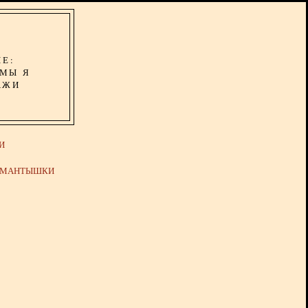
ИЕ:
ОМЫ Я
АЖИ
И
Й МАНТЫШКИ