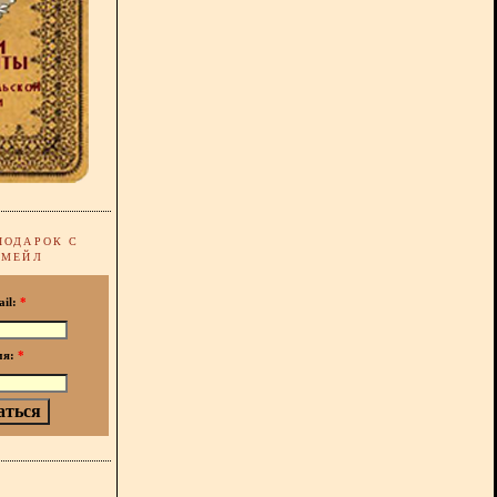
ПОДАРОК С
-МЕЙЛ
ail:
*
мя:
*
!