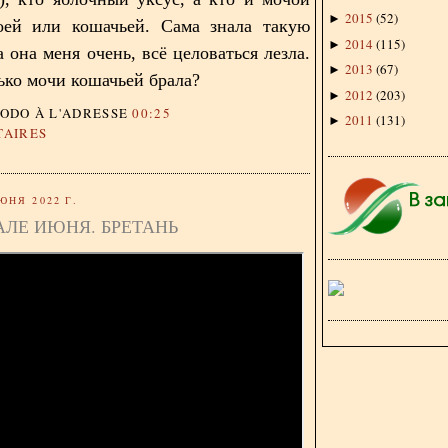
2015
(
52
)
►
воей или кошачьей. Cама знала такую
2014
(
115
)
►
 она меня очень, всё целоваться лезла.
2013
(
67
)
►
ько мочи кошачьей брала?
2012
(
203
)
►
DODO
À L'ADRESSE
00:25
2011
(
131
)
►
TAIRES
ЮНЯ 2022 Г.
АЛЕ ИЮНЯ. БРЕТАНЬ