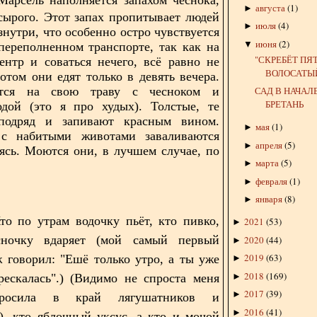
августа
(
1
)
►
сырого. Этот запах пропитывает людей
июля
(
4
)
►
знутри, что особенно остро чувствуется
июня
(
2
)
▼
переполненном транспорте, так как на
"СКРЕБЁТ ПЯ
нтр и соваться нечего, всё равно не
ВОЛОСАТЫЙ
отом они едят только в девять вечера.
ются на свою траву с чесноком и
САД В НАЧАЛ
БРЕТАНЬ
одой (это я про худых). Толстые, те
подряд и запивают красным вином.
мая
(
1
)
►
с набитыми животами заваливаются
апреля
(
5
)
►
оясь. Моются они, в лучшем случае, по
марта
(
5
)
►
февраля
(
1
)
►
января
(
8
)
►
то по утрам водочку пьёт, кто пивко,
2021
(
53
)
►
ночку вдаряет (мой самый первый
2020
(
44
)
►
2019
(
63
)
говорил: "Ешё только утро, а ты уже
►
2018
(
169
)
рескалась".) (Видимо не спроста меня
►
2017
(
39
)
►
бросила в край лягушатников и
2016
(
41
)
►
), кто яблочный уксус, а кто и мочой