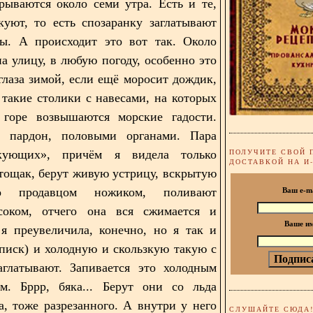
рываются около семи утра. Есть и те,
уют, то есть спозаранку заглатывают
ты. А происходит это вот так. Около
на улицу, в любую погоду, особенно это
 глаза зимой, если ещё моросит дождик,
такие столики с навесами, на которых
 горе возвышаются морские гадости.
, пардон, половыми органами. Пара
ПОЛУЧИТЕ СВОЙ 
кующих», причём я видела только
ДОСТАВКОЙ НА И
тощак, берут живую устрицу, вскрытую
о продавцом ножиком, поливают
Ваш e-m
оком, отчего она вся сжимается и
Ваше и
я преувеличила, конечно, но я так и
писк) и холодную и скользкую такую с
аглатывают. Запивается это холодным
м. Бррр, бяка... Берут они со льда
а, тоже разрезанного. А внутри у него
СЛУШАЙТЕ СЮДА