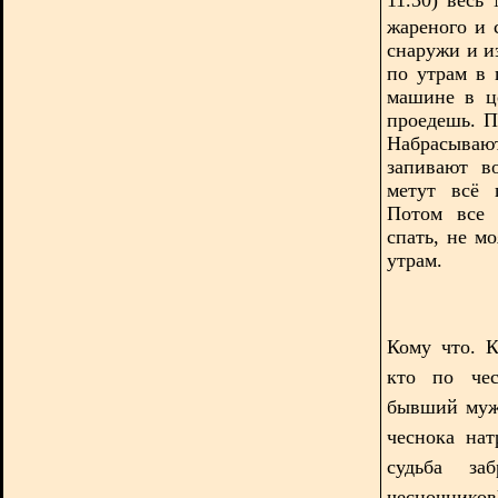
жареного и 
снаружи и и
по утрам в 
машине в це
проедешь. П
Набрасыва
запивают в
метут всё 
Потом все 
спать, не м
утрам.
Кому что. К
кто по чес
бывший муж 
чеснока нат
судьба за
чесночников