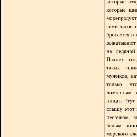
которые отк
которые шик
морепродук
семи часов 
бросается в
выкатывают 
на ледяной
Пахнет это
таких «ши
мужиков, на
только чт
лимонным с
пищит (тут 
слышу этот 
песочком, з
белым вино
морского еж