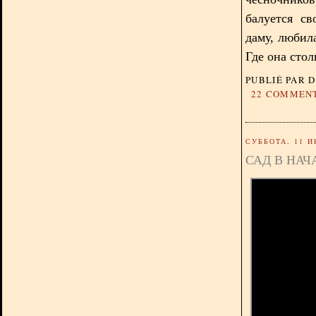
балуется с
даму, любила
Где она стол
PUBLIÉ PAR 
22 COMMEN
СУББОТА, 11 И
САД В НАЧ