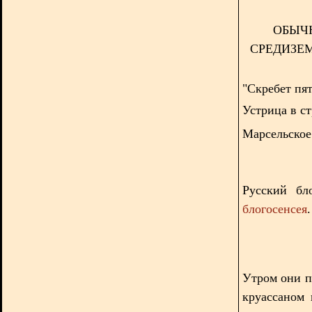
ОБЫЧН
СРЕДИЗЕ
"Скребет пя
Устрица в с
Марсельское
Русский бл
блогосенсея
Утром они п
круассаном 