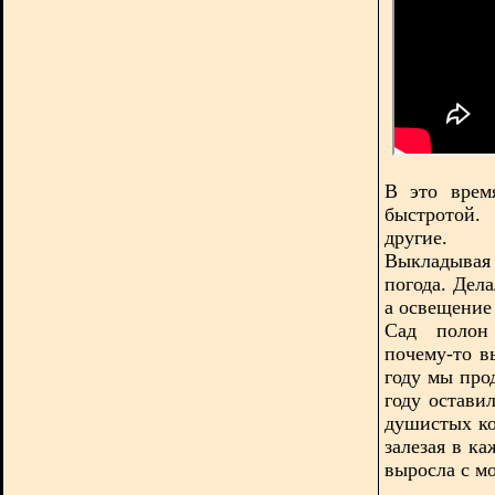
В это врем
быстротой.
другие.
Выкладывая 
погода. Дела
а освещение 
Сад полон
почему-то в
году мы про
году остави
душистых ко
залезая в к
выросла с мо