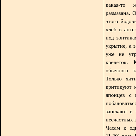
какая-то ж
размазана. 
этого йодов
хлеб в апте
под зонтик
укрытие, а 
уже не утр
креветок. 
обычного т
Только хит
критикуют 
японцев с 
побаловатьс
запекают в 
несчастных 
Часам к од
11.30) весь