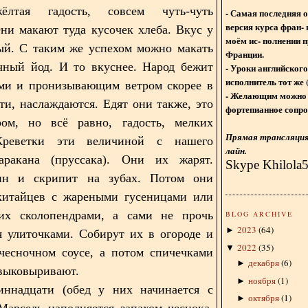
ёлтая гадость, совсем чуть-чуть
- Самая последняя 
версия курса фран- 
Они макают туда кусочек хлеба. Вкус у
моём ис- полнении п
ый. С таким же успехом можно макать
Франции.
чный йод. И то вкуснее. Народ бежит
- Уроки английского
исполнитель тот же 
ами и пронизывающим ветром скорее в
- Желающим можно 
эти, наслаждаются. Едят они также, это
фортепианное сопро
ом, но всё равно, гадость, мелких
Прямая трансляция 
Креветки эти величиной с нашего
лайн.
аракана (пруссака). Они их жарят.
Skype Khilola
ин и скрипит на зубах. Потом они
китайцев с жареными гусеницами или
их сколопендрами, а сами не прочь
BLOG ARCHIVE
2023
(
64
)
►
я улиточками. Собирут их в огороде и
2022
(
35
)
▼
чесночном соусе, а потом спичечками
декабря
(
6
)
►
выковыривают.
ноября
(
1
)
►
иннадцати (обед у них начинается с
октября
(
1
)
►
Марсель наполняется запахом чеснока,