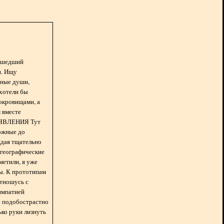
асшедший
н. Ищу
нные души,
хотели бы
окровищами, а
 вместе
БЪЯВЛЕНИЯ Тут
ожные до
ждая тщательно
 географические
метили, я уже
ды. К прототипам
отношусь с
импатией
 и подобострастно
лько руки лизнуть