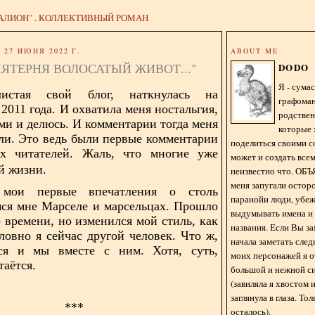
АЛИОН" . КОЛЛЕКТИВНЫЙ РОМАН
27 ИЮНЯ 2022 Г.
ABOUT ME
ПЯТЕРНЯ ВОЛОСАТЫЙ ЖИВОТ..."
DODO
Я - сум
листая свой блог, наткнулась на
графома
2011 года. И охватила меня ностальгия,
родстве
ами и делюсь. И комментарии тогда меня
которые 
али. Это ведь были первые комментарии
поделиться своими с
х читателей. Жаль, что многие уже
может и создать всем
й жизни.
неизвестно что. О
меня запугали остор
 мои первые впечатления о столь
паранойи люди, убе
ся мне Марселе и марсельцах. Прошло
выдумывать имена и
о времени, но изменился мой стиль, как
названия. Если Вы за
ловно я сейчас другой человек. Что ж,
начала заметать сле
ся и мы вместе с ним. Хотя, суть,
моих персонажей я 
таётся.
большой и нежной с
(завиляла я хвостом
заглянула в глаза. То
***
осталось).