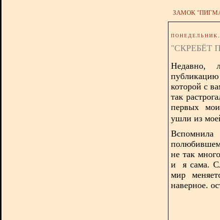
ЗАМОК "ПИГМ
ПОНЕДЕЛЬНИК, 
"СКРЕБЁТ 
Недавно, 
публикацию 
которой с в
так растрог
первых мои
ушли из мое
Вспомнила
полюбившем
не так мног
и я сама.
С
мир меняет
наверное. ос