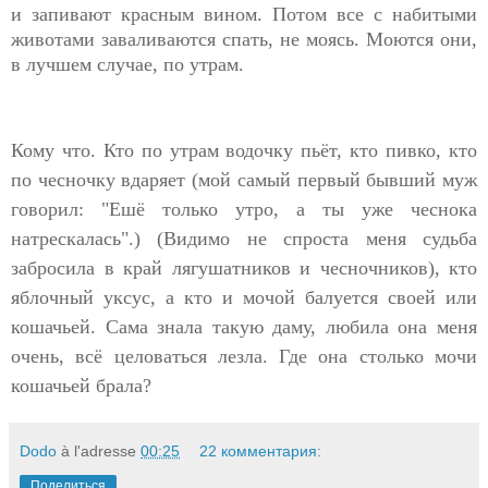
и запивают красным вином. Потом все с набитыми
животами заваливаются спать, не моясь. Моются они,
в лучшем случае, по утрам.
Кому что. Кто по утрам водочку пьёт, кто пивко, кто
по чесночку вдаряет (мой самый первый бывший муж
говорил: "Ешё только утро, а ты уже чеснока
натрескалась".) (Видимо не спроста меня судьба
забросила в край лягушатников и чесночников), кто
яблочный уксус, а кто и мочой балуется своей или
кошачьей. Cама знала такую даму, любила она меня
очень, всё целоваться лезла. Где она столько мочи
кошачьей брала?
Dodo
à l'adresse
00:25
22 комментария:
Поделиться