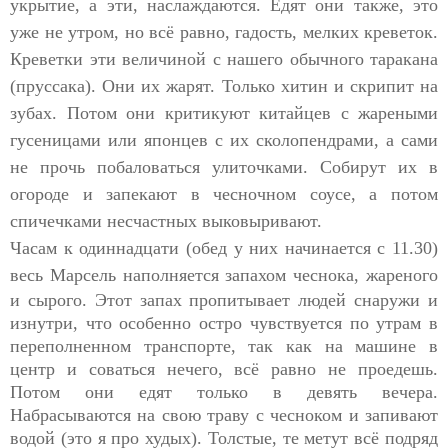
укрытие, а эти, наслаждаются. Едят они также, это
уже не утром, но всё равно, гадость, мелких креветок.
Креветки эти величиной с нашего обычного таракана
(пруссака). Они их жарят. Только хитин и скрипит на
зубах. Потом они критикуют китайцев с жареными
гусеницами или японцев с их сколопендрами, а сами
не прочь побаловаться улиточками. Собирут их в
огороде и запекают в чесночном соусе, а потом
спичечками несчастных выковыривают.
Часам к одиннадцати (обед у них начинается с 11.30)
весь
Марсель наполняется запахом чеснока, жареного
и сырого. Этот запах пропитывает людей снаружи и
изнутри, что особенно остро чувствуется по утрам в
переполненном транспорте, так как на машине в
центр и соваться нечего, всё равно не проедешь.
Потом они едят только в девять вечера.
Набрасываются на свою траву с чесноком и запивают
водой (это я про худых). Толстые, те метут всё подряд