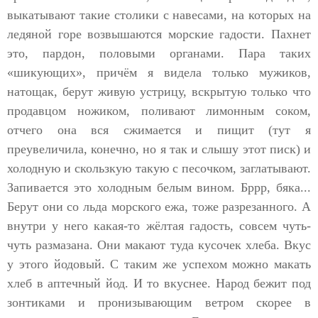
выкатывают такие столики с навесами, на которых на
ледяной горе возвышаются морские гадости. Пахнет
это, пардон, половыми органами. Пара таких
«шикующих», причём я видела только мужиков,
натощак, берут живую устрицу, вскрытую только что
продавцом ножиком, поливают лимонным соком,
отчего она вся сжимается и пищит (тут я
преувеличила, конечно, но я так и слышу этот писк) и
холодную и скользкую такую с песочком, заглатывают.
Запивается это холодным белым вином. Бррр, бяка...
Берут они со льда морского ежа, тоже разрезанного. А
внутри у него какая-то жёлтая гадость, совсем чуть-
чуть размазана. Они макают туда кусочек хлеба. Вкус
у этого йодовый. С таким же успехом можно макать
хлеб в аптечный йод. И то вкуснее. Народ бежит под
зонтиками и пронизывающим ветром скорее в