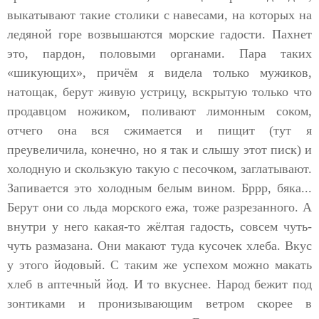
выкатывают такие столики с навесами, на которых на
ледяной горе возвышаются морские гадости. Пахнет
это, пардон, половыми органами. Пара таких
«шикующих», причём я видела только мужиков,
натощак, берут живую устрицу, вскрытую только что
продавцом ножиком, поливают лимонным соком,
отчего она вся сжимается и пищит (тут я
преувеличила, конечно, но я так и слышу этот писк) и
холодную и скользкую такую с песочком, заглатывают.
Запивается это холодным белым вином. Бррр, бяка...
Берут они со льда морского ежа, тоже разрезанного. А
внутри у него какая-то жёлтая гадость, совсем чуть-
чуть размазана. Они макают туда кусочек хлеба. Вкус
у этого йодовый. С таким же успехом можно макать
хлеб в аптечный йод. И то вкуснее. Народ бежит под
зонтиками и пронизывающим ветром скорее в