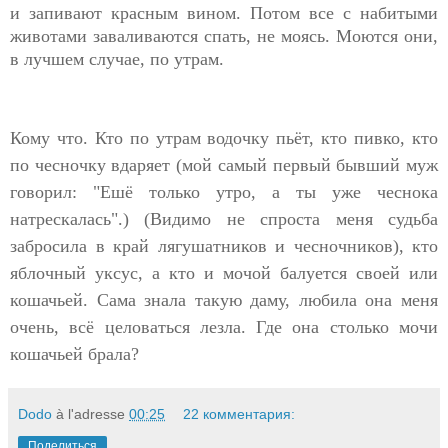
и запивают красным вином. Потом все с набитыми
животами заваливаются спать, не моясь. Моются они,
в лучшем случае, по утрам.
Кому что. Кто по утрам водочку пьёт, кто пивко, кто
по чесночку вдаряет (мой самый первый бывший муж
говорил: "Ешё только утро, а ты уже чеснока
натрескалась".) (Видимо не спроста меня судьба
забросила в край лягушатников и чесночников), кто
яблочный уксус, а кто и мочой балуется своей или
кошачьей. Cама знала такую даму, любила она меня
очень, всё целоваться лезла. Где она столько мочи
кошачьей брала?
Dodo
à l'adresse
00:25
22 комментария:
Поделиться