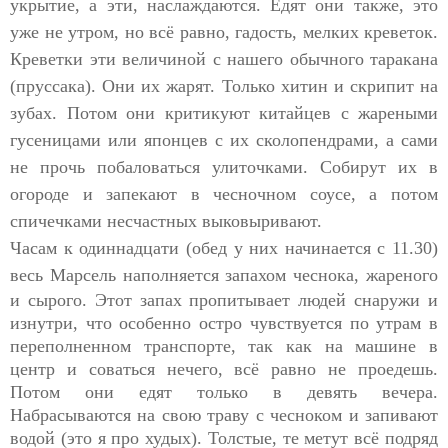
укрытие, а эти, наслаждаются. Едят они также, это
уже не утром, но всё равно, гадость, мелких креветок.
Креветки эти величиной с нашего обычного таракана
(пруссака). Они их жарят. Только хитин и скрипит на
зубах. Потом они критикуют китайцев с жареными
гусеницами или японцев с их сколопендрами, а сами
не прочь побаловаться улиточками. Собирут их в
огороде и запекают в чесночном соусе, а потом
спичечками несчастных выковыривают.
Часам к одиннадцати (обед у них начинается с 11.30)
весь
Марсель наполняется запахом чеснока, жареного
и сырого. Этот запах пропитывает людей снаружи и
изнутри, что особенно остро чувствуется по утрам в
переполненном транспорте, так как на машине в
центр и соваться нечего, всё равно не проедешь.
Потом они едят только в девять вечера.
Набрасываются на свою траву с чесноком и запивают
водой (это я про худых). Толстые, те метут всё подряд