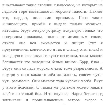
выкатывают такие столики с навесами, на которых на
ледяной горе возвышаются морские гадости. Пахнет
это, пардон, половыми органами. Пара таких
«шикующих», причём я видела только мужиков,
натощак, берут живую устрицу, вскрытую только что
продавцом ножиком, поливают лимонным соком,
отчего она вся сжимается и пищит (тут я
преувеличила, конечно, но я так и слышу этот писк) и
холодную и скользкую такую с песочком, заглатывают.
Запивается это холодным белым вином. Бррр, бяка...
Берут они со льда морского ежа, тоже разрезанного. А
внутри у него какая-то жёлтая гадость, совсем чуть-
чуть размазана. Они макают туда кусочек хлеба. Вкус
у этого йодовый. С таким же успехом можно макать
хлеб в аптечный йод. И то вкуснее. Народ бежит под
зонтиками и пронизывающим ветром скорее в