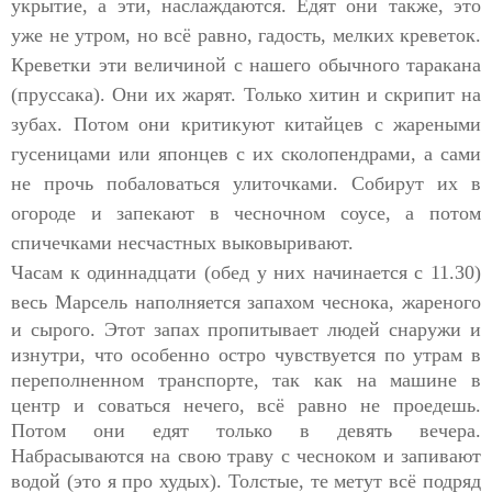
укрытие, а эти, наслаждаются. Едят они также, это
уже не утром, но всё равно, гадость, мелких креветок.
Креветки эти величиной с нашего обычного таракана
(пруссака). Они их жарят. Только хитин и скрипит на
зубах. Потом они критикуют китайцев с жареными
гусеницами или японцев с их сколопендрами, а сами
не прочь побаловаться улиточками. Собирут их в
огороде и запекают в чесночном соусе, а потом
спичечками несчастных выковыривают.
Часам к одиннадцати (обед у них начинается с 11.30)
весь
Марсель наполняется запахом чеснока, жареного
и сырого. Этот запах пропитывает людей снаружи и
изнутри, что особенно остро чувствуется по утрам в
переполненном транспорте, так как на машине в
центр и соваться нечего, всё равно не проедешь.
Потом они едят только в девять вечера.
Набрасываются на свою траву с чесноком и запивают
водой (это я про худых). Толстые, те метут всё подряд