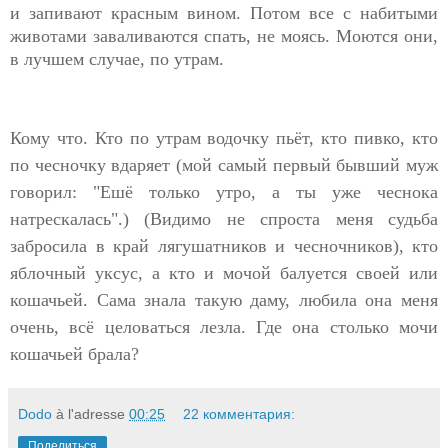
и запивают красным вином. Потом все с набитыми
животами заваливаются спать, не моясь. Моются они,
в лучшем случае, по утрам.
Кому что. Кто по утрам водочку пьёт, кто пивко, кто
по чесночку вдаряет (мой самый первый бывший муж
говорил: "Ешё только утро, а ты уже чеснока
натрескалась".) (Видимо не спроста меня судьба
забросила в край лягушатников и чесночников), кто
яблочный уксус, а кто и мочой балуется своей или
кошачьей. Cама знала такую даму, любила она меня
очень, всё целоваться лезла. Где она столько мочи
кошачьей брала?
Dodo
à l'adresse
00:25
22 комментария:
Поделиться