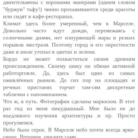
джентельмены с хорошими манерами (одним словом
"буржуи" тьфу!) чинно прохаживаются среди красоты
или сидят в кафе-ресторанах.
Климат здесь более умеренный, чем в Марселе.
Довольно часто идут дожди, перемежаясь с
солнечными днями, нет изнуряющей жары и резких
порывов мистраля. Поэтому город и его окрестности
даже в июле утопал в цветах и зелени.
Бордо не может похвастаться своим древним
происхождением. Своему шику он обязан активной
работорговле. Да, здесь был один из самых
оживлённых рынков. До сих пор на площадях и
речных пристанях торчат там-сям дискретные
таблички с напоминанием.
Что ж, в путь. Фотографии сделаны маркизом. В этот
раз гид из меня никудышный. Мне было не до
въедливого изучения архитектуры и пр. Просто
прогуляемся.
Небо было серое. В Марселе небо почти всегда ярко-
синее. Впрочем, увидите сами.