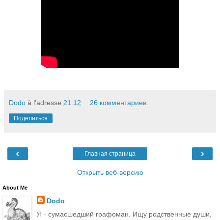
Dodo
à l'adresse
21:12
26 комментариев:
Поделиться
‹
›
Главная страница
Открыть веб-версию
About Me
Dodo
Я - сумасшедший графоман. Ищу родственные души,