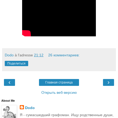
Dodo
à l'adresse
21:12
26 комментариев:
Поделиться
‹
›
Главная страница
Открыть веб-версию
About Me
Dodo
Я - сумасшедший графоман. Ищу родственные души,