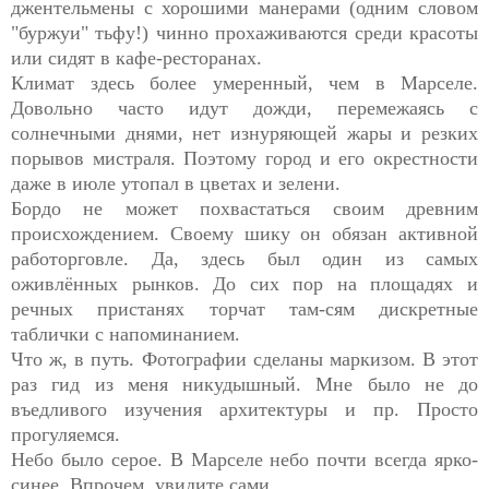
джентельмены с хорошими манерами (одним словом
"буржуи" тьфу!) чинно прохаживаются среди красоты
или сидят в кафе-ресторанах.
Климат здесь более умеренный, чем в Марселе.
Довольно часто идут дожди, перемежаясь с
солнечными днями, нет изнуряющей жары и резких
порывов мистраля. Поэтому город и его окрестности
даже в июле утопал в цветах и зелени.
Бордо не может похвастаться своим древним
происхождением. Своему шику он обязан активной
работорговле. Да, здесь был один из самых
оживлённых рынков. До сих пор на площадях и
речных пристанях торчат там-сям дискретные
таблички с напоминанием.
Что ж, в путь. Фотографии сделаны маркизом. В этот
раз гид из меня никудышный. Мне было не до
въедливого изучения архитектуры и пр. Просто
прогуляемся.
Небо было серое. В Марселе небо почти всегда ярко-
синее. Впрочем, увидите сами.