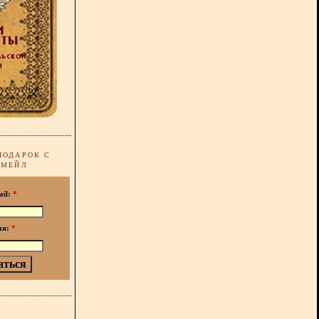
ПОДАРОК С
-МЕЙЛ
ail:
*
мя:
*
!