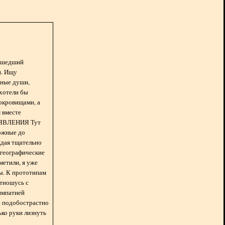
асшедший
н. Ищу
нные души,
хотели бы
окровищами, а
 вместе
БЪЯВЛЕНИЯ Тут
ожные до
ждая тщательно
 географические
метили, я уже
ды. К прототипам
отношусь с
импатией
 и подобострастно
лько руки лизнуть