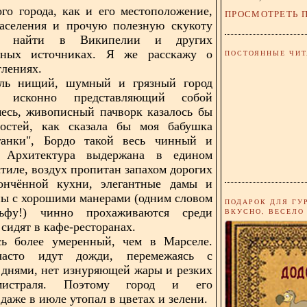
го города, как и его местоположение,
ПРОСМОТРЕТЬ 
населения и прочую полезную скукоту
е найти в Википелии и других
нных источниках. Я же расскажу о
ПОСТОЯННЫЕ ЧИТ
тлениях.
ль нищий, шумный и грязный город
т, исконно представляющий собой
есь, живописный пачворк казалось бы
мостей, как сказала бы моя бабушка
анки", Бордо такой весь чинный и
 Архитектура выдержана в едином
стиле, воздух пропитан запахом дорогих
ончённой кухни, элегантные дамы и
ы с хорошими манерами (одним словом
ПОДАРОК ДЛЯ ГУ
ьфу!) чинно прохаживаются среди
ВКУСНО, ВЕСЕЛО
сидят в кафе-ресторанах.
сь более умеренный, чем в Марселе.
часто идут дожди, перемежаясь с
днями, нет изнуряющей жары и резких
истраля. Поэтому город и его
даже в июле утопал в цветах и зелени.