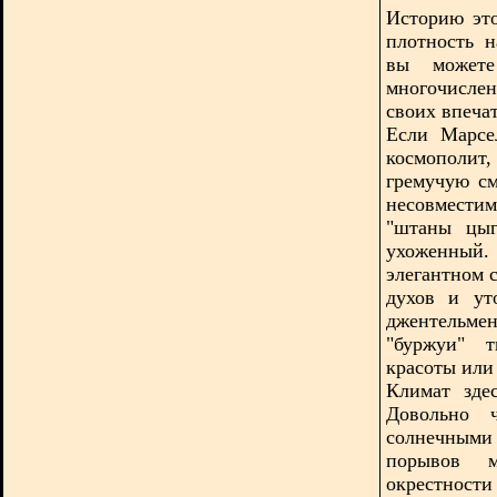
Историю это
плотность 
вы может
многочисле
своих впеча
Если Марсе
космополи
гремучую см
несовмести
"штаны цыг
ухоженный.
элегантном 
духов и ут
джентельмен
"буржуи" т
красоты или 
Климат зде
Довольно 
солнечными 
порывов м
окрестности 