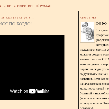
АЛИОН" . КОЛЛЕКТИВНЫЙ РОМАН
28 СЕНТЯБРЯ 2015 Г.
ABOUT ME
СЯ ПО БОРДО!
DODO
Я - сум
графома
родстве
которые 
поделиться своими с
может и создать всем
неизвестно что. О
меня запугали остор
паранойи люди, убе
выдумывать имена и
названия. Если Вы за
начала заметать сле
моих персонажей я 
большой и нежной с
(завиляла я хвостом
заглянула в глаза. То
осталось).