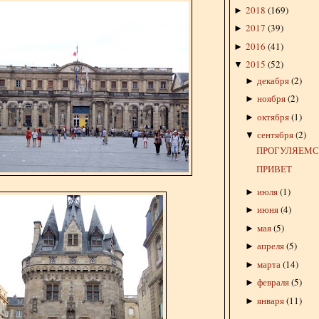
2018
(
169
)
►
2017
(
39
)
►
2016
(
41
)
►
2015
(
52
)
▼
декабря
(
2
)
►
ноября
(
2
)
►
октября
(
1
)
►
сентября
(
2
)
▼
ПРОГУЛЯЕМСЯ
ПРИВЕТ
июля
(
1
)
►
июня
(
4
)
►
мая
(
5
)
►
апреля
(
5
)
►
марта
(
14
)
►
февраля
(
5
)
►
января
(
11
)
►