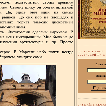
ожет похвастаться своим древним
ием. Своему шику он обязан активной
ле. Да, здесь был один из самых
 рынков. До сих пор на площадях и
станях торчат там-сям дискретные
напоминанием.
уть. Фотографии сделаны маркизом. В
д из меня никудышный. Мне было не до
 изучения архитектуры и пр. Просто
серое. В Марселе небо почти всегда
ПОЛУЧИТЕ СВОЙ 
ДОСТАВКОЙ НА И
Впрочем, увидите сами.
Ваш e-m
Ваше и
СЛУШАЙТЕ СЮДА