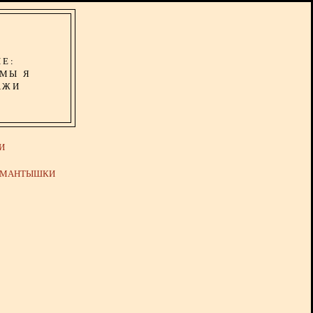
ИЕ:
ОМЫ Я
АЖИ
И
Й МАНТЫШКИ