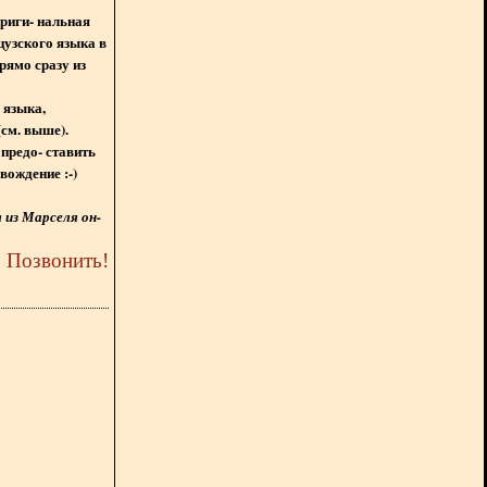
ориги- нальная
цузского языка в
рямо сразу из
 языка,
(см. выше).
предо- ставить
вождение :-)
из Марселя он-
5
Позвонить
!