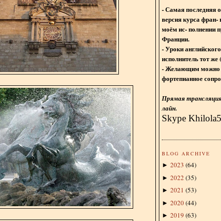
- Самая последняя 
версия курса фран- 
моём ис- полнении п
Франции.
- Уроки английского
исполнитель тот же 
- Желающим можно 
фортепианное сопро
Прямая трансляция 
лайн.
Skype Khilola
BLOG ARCHIVE
2023
(
64
)
►
2022
(
35
)
►
2021
(
53
)
►
2020
(
44
)
►
2019
(
63
)
►