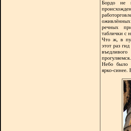
Бордо не м
происхожден
работоргов
оживлённых
речных при
таблички с 
Что ж, в п
этот раз ги
въедливого
прогуляемся.
Небо было 
ярко-синее. 