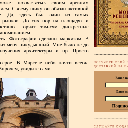
ожет похвастаться своим древним
ием. Своему шику он обязан активной
ле. Да, здесь был один из самых
 рынков. До сих пор на площадях и
станях торчат там-сям дискретные
напоминанием.
уть. Фотографии сделаны маркизом. В
д из меня никудышный. Мне было не до
 изучения архитектуры и пр. Просто
серое. В Марселе небо почти всегда
ПОЛУЧИТЕ СВОЙ 
ДОСТАВКОЙ НА И
Впрочем, увидите сами.
Ваш e-m
Ваше и
СЛУШАЙТЕ СЮДА