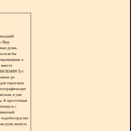
асшедший
н. Ищу
нные души,
хотели бы
окровищами, а
 вместе
БЪЯВЛЕНИЯ Тут
ожные до
ждая тщательно
 географические
метили, я уже
ды. К прототипам
отношусь с
импатией
 и подобострастно
лько руки лизнуть