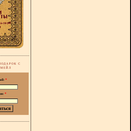
ПОДАРОК С
-МЕЙЛ
ail:
*
мя:
*
!