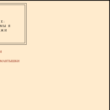
ИЕ:
ОМЫ Я
АЖИ
И
Й МАНТЫШКИ