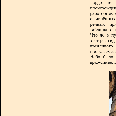
Бордо не м
происхожден
работоргов
оживлённых
речных при
таблички с 
Что ж, в п
этот раз ги
въедливого
прогуляемся.
Небо было 
ярко-синее. 