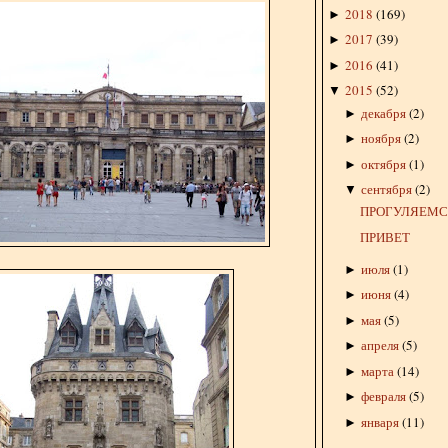
2018
(
169
)
►
2017
(
39
)
►
2016
(
41
)
►
2015
(
52
)
▼
декабря
(
2
)
►
ноября
(
2
)
►
октября
(
1
)
►
сентября
(
2
)
▼
ПРОГУЛЯЕМСЯ
ПРИВЕТ
июля
(
1
)
►
июня
(
4
)
►
мая
(
5
)
►
апреля
(
5
)
►
марта
(
14
)
►
февраля
(
5
)
►
января
(
11
)
►