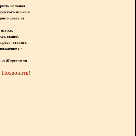
ориги- нальная
цузского языка в
рямо сразу из
 языка,
(см. выше).
предо- ставить
вождение :-)
из Марселя он-
5
Позвонить
!