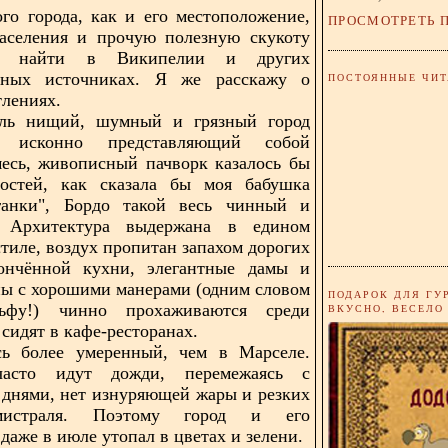
го города, как и его местоположение,
ПРОСМОТРЕТЬ 
населения и прочую полезную скукоту
е найти в Википелии и других
нных источниках. Я же расскажу о
ПОСТОЯННЫЕ ЧИТ
тлениях.
ль нищий, шумный и грязный город
т, исконно представляющий собой
есь, живописный пачворк казалось бы
мостей, как сказала бы моя бабушка
анки", Бордо такой весь чинный и
 Архитектура выдержана в едином
стиле, воздух пропитан запахом дорогих
ончённой кухни, элегантные дамы и
ы с хорошими манерами (одним словом
ПОДАРОК ДЛЯ ГУ
ьфу!) чинно прохаживаются среди
ВКУСНО, ВЕСЕЛО
сидят в кафе-ресторанах.
сь более умеренный, чем в Марселе.
часто идут дожди, перемежаясь с
днями, нет изнуряющей жары и резких
истраля. Поэтому город и его
даже в июле утопал в цветах и зелени.