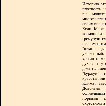
Историю это
плотность 
вы может
многочисле
своих впеча
Если Марсе
космополи
гремучую см
несовмести
"штаны цыг
ухоженный.
элегантном 
духов и ут
джентельмен
"буржуи" т
красоты или 
Климат зде
Довольно 
солнечными 
порывов м
окрестности 