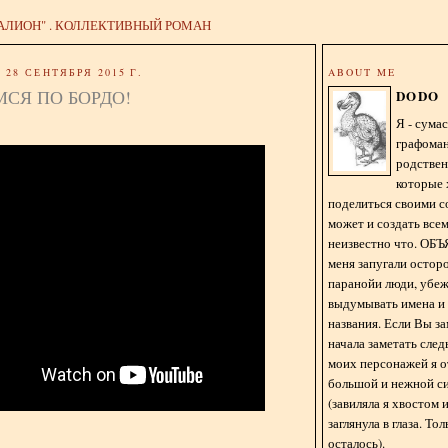
АЛИОН" . КОЛЛЕКТИВНЫЙ РОМАН
28 СЕНТЯБРЯ 2015 Г.
ABOUT ME
СЯ ПО БОРДО!
DODO
Я - сум
графома
родстве
которые 
поделиться своими с
может и создать всем
неизвестно что. О
меня запугали остор
паранойи люди, убе
выдумывать имена и
названия. Если Вы за
начала заметать сле
моих персонажей я 
большой и нежной с
(завиляла я хвостом
заглянула в глаза. То
осталось).