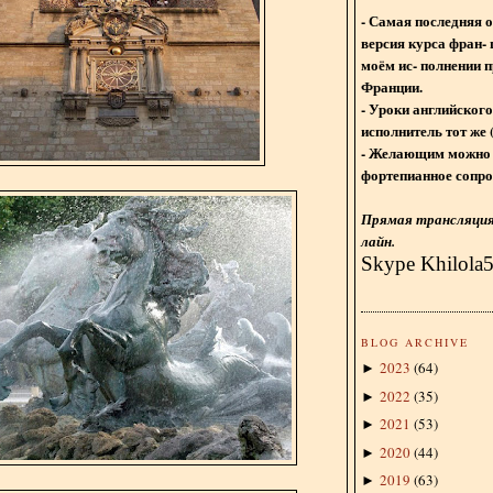
- Самая последняя 
версия курса фран- 
моём ис- полнении п
Франции.
- Уроки английского
исполнитель тот же 
- Желающим можно 
фортепианное сопро
Прямая трансляция 
лайн.
Skype Khilola
BLOG ARCHIVE
2023
(
64
)
►
2022
(
35
)
►
2021
(
53
)
►
2020
(
44
)
►
2019
(
63
)
►