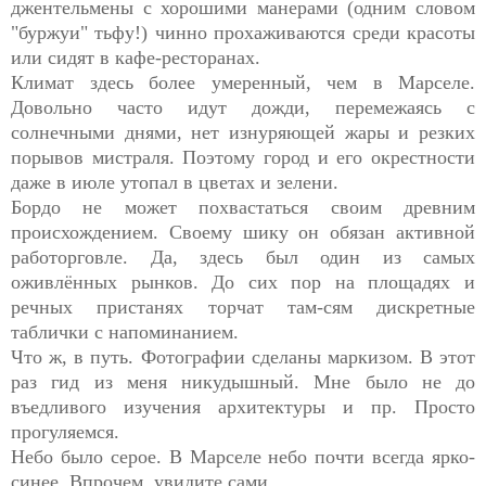
джентельмены с хорошими манерами (одним словом
"буржуи" тьфу!) чинно прохаживаются среди красоты
или сидят в кафе-ресторанах.
Климат здесь более умеренный, чем в Марселе.
Довольно часто идут дожди, перемежаясь с
солнечными днями, нет изнуряющей жары и резких
порывов мистраля. Поэтому город и его окрестности
даже в июле утопал в цветах и зелени.
Бордо не может похвастаться своим древним
происхождением. Своему шику он обязан активной
работорговле. Да, здесь был один из самых
оживлённых рынков. До сих пор на площадях и
речных пристанях торчат там-сям дискретные
таблички с напоминанием.
Что ж, в путь. Фотографии сделаны маркизом. В этот
раз гид из меня никудышный. Мне было не до
въедливого изучения архитектуры и пр. Просто
прогуляемся.
Небо было серое. В Марселе небо почти всегда ярко-
синее. Впрочем, увидите сами.