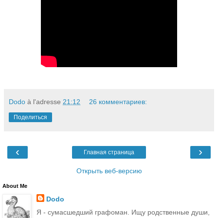
Dodo
à l'adresse
21:12
26 комментариев:
Поделиться
‹
›
Главная страница
Открыть веб-версию
About Me
Dodo
Я - сумасшедший графоман. Ищу родственные души,