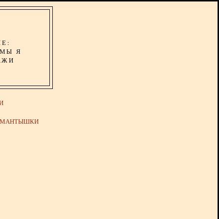
ИЕ:
ОМЫ Я
АЖИ
И
Й МАНТЫШКИ