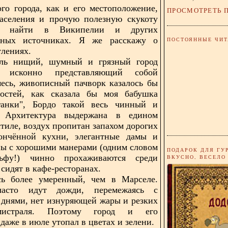
го города, как и его местоположение,
ПРОСМОТРЕТЬ 
населения и прочую полезную скукоту
е найти в Википелии и других
нных источниках. Я же расскажу о
ПОСТОЯННЫЕ ЧИТ
тлениях.
ль нищий, шумный и грязный город
т, исконно представляющий собой
есь, живописный пачворк казалось бы
мостей, как сказала бы моя бабушка
анки", Бордо такой весь чинный и
 Архитектура выдержана в едином
стиле, воздух пропитан запахом дорогих
ончённой кухни, элегантные дамы и
ы с хорошими манерами (одним словом
ПОДАРОК ДЛЯ ГУ
ьфу!) чинно прохаживаются среди
ВКУСНО, ВЕСЕЛО
сидят в кафе-ресторанах.
сь более умеренный, чем в Марселе.
часто идут дожди, перемежаясь с
днями, нет изнуряющей жары и резких
истраля. Поэтому город и его
даже в июле утопал в цветах и зелени.