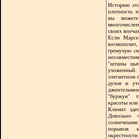
Историю это
плотность 
вы может
многочисле
своих впеча
Если Марсе
космополи
гремучую см
несовмести
"штаны цыг
ухоженный.
элегантном 
духов и ут
джентельмен
"буржуи" т
красоты или 
Климат зде
Довольно 
солнечными 
порывов м
окрестности 