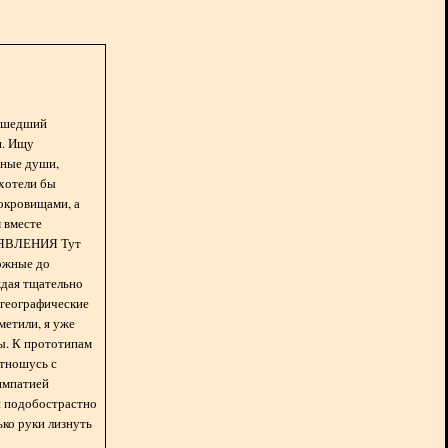
асшедший
н. Ищу
нные души,
хотели бы
окровищами, а
 вместе
БЪЯВЛЕНИЯ Тут
ожные до
ждая тщательно
 географические
метили, я уже
ды. К прототипам
отношусь с
импатией
 и подобострастно
лько руки лизнуть