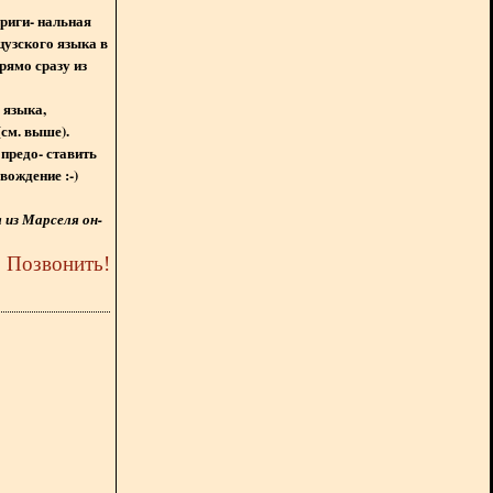
ориги- нальная
цузского языка в
рямо сразу из
 языка,
(см. выше).
предо- ставить
вождение :-)
из Марселя он-
5
Позвонить
!