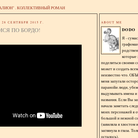
АЛИОН" . КОЛЛЕКТИВНЫЙ РОМАН
28 СЕНТЯБРЯ 2015 Г.
ABOUT ME
СЯ ПО БОРДО!
DODO
Я - сум
графома
родстве
которые 
поделиться своими с
может и создать всем
неизвестно что. О
меня запугали остор
паранойи люди, убе
выдумывать имена и
названия. Если Вы за
начала заметать сле
моих персонажей я 
большой и нежной с
(завиляла я хвостом
заглянула в глаза. То
осталось).