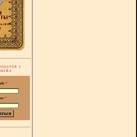
ПОДАРОК С
-МЕЙЛ
ail:
*
мя:
*
!