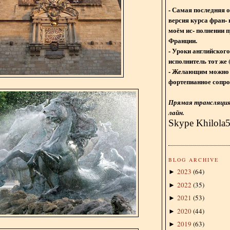
- Самая последняя 
версия курса фран- 
моём ис- полнении п
Франции.
- Уроки английского
исполнитель тот же 
- Желающим можно 
фортепианное сопро
Прямая трансляция 
лайн.
Skype Khilola
BLOG ARCHIVE
2023
(
64
)
►
2022
(
35
)
►
2021
(
53
)
►
2020
(
44
)
►
2019
(
63
)
►