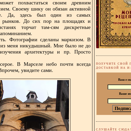
ожет похвастаться своим древним
ием. Своему шику он обязан активной
ле. Да, здесь был один из самых
 рынков. До сих пор на площадях и
станях торчат там-сям дискретные
напоминанием.
уть. Фотографии сделаны маркизом. В
д из меня никудышный. Мне было не до
 изучения архитектуры и пр. Просто
серое. В Марселе небо почти всегда
ПОЛУЧИТЕ СВОЙ 
ДОСТАВКОЙ НА И
Впрочем, увидите сами.
Ваш e-m
Ваше и
СЛУШАЙТЕ СЮДА