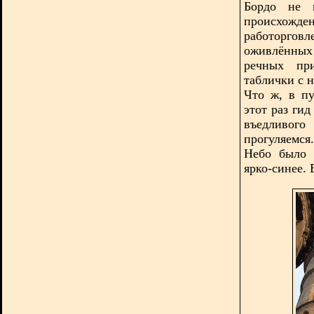
Бордо не м
происхожден
работоргов
оживлённых
речных при
таблички с 
Что ж, в п
этот раз ги
въедливого
прогуляемся.
Небо было 
ярко-синее. 