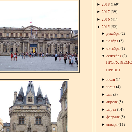
2018
(
169
)
►
2017
(
39
)
►
2016
(
41
)
►
2015
(
52
)
▼
декабря
(
2
)
►
ноября
(
2
)
►
октября
(
1
)
►
сентября
(
2
)
▼
ПРОГУЛЯЕМСЯ
ПРИВЕТ
июля
(
1
)
►
июня
(
4
)
►
мая
(
5
)
►
апреля
(
5
)
►
марта
(
14
)
►
февраля
(
5
)
►
января
(
11
)
►