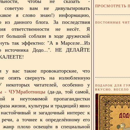
тельности, чтобы не сказать -
ПРОСМОТРЕТЬ 
, советую вам не дивульгировать
акое я слово знаю!) информацию,
ю из данного блога. За последствия
ПОСТОЯННЫЕ ЧИТ
ция ответственности не несёт. Я
от большой соблазн в ходе дружеской
нуть так эффектно: "А в Марселе...Из
го источника Додо...". НЕ ДЕЛАЙТЕ
ЖАЛЕЕТЕ!
и у вас такие провокаторские, что
не опять свернуть на излюбленную
У некоторых читателей, особенно у
ПОДАРОК ДЛЯ ГУ
ВКУСНО, ВЕСЕЛО
ы - ЧУМработницы
(да-да, той самой,
ной и неутомимой пропагандистки
браза жизни, культуры и традиций) явно
 настойчивый и загадочный интерес к
 речи, а точнее к определённому его
т жанр плохо освещён в специальной