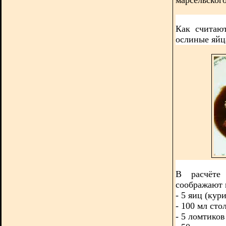
Как считаю
ослиные яйц
В расчёте
соображают н
- 5 яиц (кур
- 100 мл сто
- 5 ломтиков