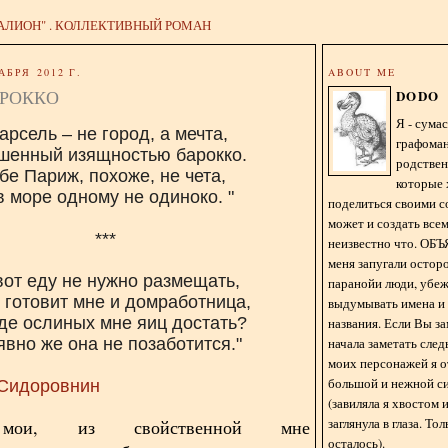
АЛИОН" . КОЛЛЕКТИВНЫЙ РОМАН
АБРЯ 2012 Г.
ABOUT ME
АРОККО
DODO
Я - сум
арсель – не город, а мечта,
графома
шенный изящностью барокко.
родстве
бе Париж, похоже, не чета,
которые 
в море одному не одиноко. "
поделиться своими с
может и создать всем
***
неизвестно что. О
меня запугали остор
вот еду не нужно размещать,
паранойи люди, убе
 готовит мне и домработница,
выдумывать имена и
де ослиных мне яиц достать?
названия. Если Вы за
начала заметать сле
явно же она не позаботится."
моих персонажей я 
большой и нежной с
Сидоровнин
(завиляла я хвостом
заглянула в глаза. То
 мои, из свойственной мне
осталось).