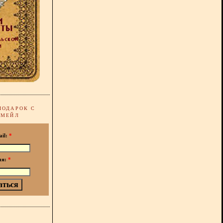
ПОДАРОК С
-МЕЙЛ
ail:
*
мя:
*
!