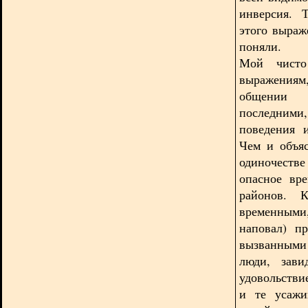
инверсия. 
этого выраж
поняли.
Мой чисто
выражениям
общении с
последними
поведения 
Чем и объяс
одиночеств
опасное вр
районов. 
временным
наповал) п
вызванными
люди, зави
удовольстви
и те усажи