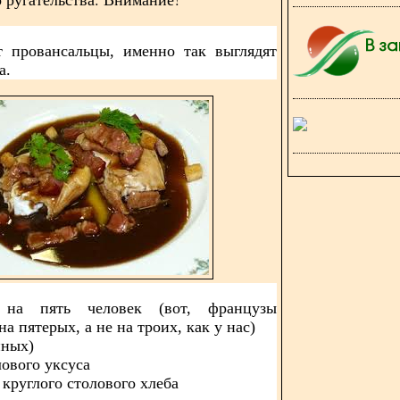
т провансальцы, именно так выглядят
а.
 на пять человек (вот, французы
а пятерых, а не на троих, как у нас)
иных)
лового уксуса
 круглого столового хлеба