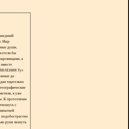
асшедший
н. Ищу
нные души,
хотели бы
окровищами, а
 вместе
БЪЯВЛЕНИЯ Тут
ожные до
ждая тщательно
 географические
метили, я уже
ды. К прототипам
отношусь с
импатией
 и подобострастно
лько руки лизнуть