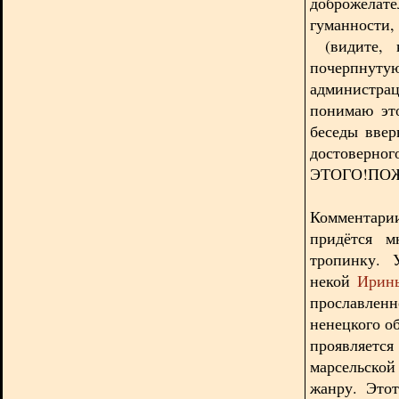
доброжела
гуманности
(видите, к
почерпнуту
администра
понимаю эт
беседы ввер
достоверно
ЭТОГО!ПО
Комментари
придётся м
тропинку. 
некой
Ирин
прославлен
ненецкого о
проявляется
марсельской
жанру. Это