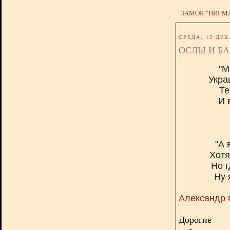
ЗАМОК "ПИГМ
СРЕДА, 12 ДЕК
ОСЛЫ И Б
"М
Укра
Те
И 
"А 
Хотя
Но г
Ну 
Александр 
Дорогие