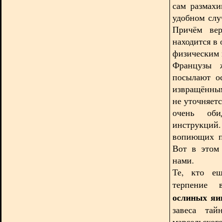
сам размах
удобном слу
Причём вер
находится в
физическим 
Французы 
посылают ос
извращённым
не уточняет
очень оби
инструкций
вопиющих п
Вот в этом
нами.
Те, кто ещ
терпение 
ослиных яи
завеса тай
марсельског