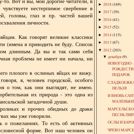
-то. Вот и вы, мои дорогие читатели, в
2018
(
169
)
►
 чувствуете нестерпимое свербение в
2017
(
39
)
►
ей, головы, глаз и пр. частей вашей
2016
(
41
)
►
осхваления личности.
2015
(
52
)
►
2014
(
115
)
►
яйцам. Как говорят великие классики
2013
(
67
)
►
ти (имена я приводить не буду. Список
2012
(
203
)
ком длинным. Да вы и так сами себя
▼
декабря
(
9
)
▼
яичная проблема не имеет ни начала, ни
НОВОГОДНО -
РОЖДЕСТВ
его плохого в ослиных яйцах не вижу.
ПОДАРОК
говоря, я, человек городской, особого
СЛАДКОЕЖК
ия о том, как они выглядят, не имею.
НЕЛЬЗЯ
орбительная их природа - это одна из
И ВНОВЬ САН
вансальской загадочной души.
МАЛЕНЬКИ
кроликах и прочих обидных до драки
МАРСЕЛЬСКО
ПЕСНЬ ПИР
твах мы уже говорили.
ь о пожеланиях. То есть об активных
ОСЛЫ И БАР
 словесной форме. Вот наш человек он
ЧРЕВО МАРС