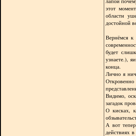
лапой почему
этот момент
области уш
достойной в
Вернёмся к 
современнос
будет слиш
узнаете.), 
конца.
Лично я нич
Откровенно 
представлен
Видимо, оск
загадок про
О кисках, 
обзывательс
А вот тепер
действиях в