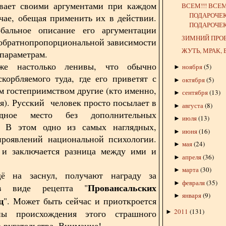
ивает своими аргументами при каждом
ВСЕМ!!! ВСЕМ
ПОДАРОЧЕК
чае, обещая применить их в действии.
ПОДАРОЧЕК
бальное описание его аргументации
ЗИМНИЙ ПРО
 обратнопропорциональной зависимости
ЖУТЬ, МРАК,
параметрам.
же настолько ленивы, что обычно
ноября
(
5
)
►
корбляемого туда, где его приветят с
октября
(
5
)
►
 гостеприимством другие (кто именно,
сентября
(
13
)
►
ся). Русский человек просто посылает в
августа
(
8
)
►
дное место без дополнительных
июля
(
13
)
►
. В этом одно из самых наглядных,
июня
(
16
)
►
роявлений национальной психологии.
мая
(
24
)
►
 и заключается разница между ими и
апреля
(
36
)
►
марта
(
30
)
►
ё на заснул, получают награду за
февраля
(
35
)
►
Провансальских
в виде рецепта "
января
(
9
)
►
ц
". Может быть сейчас и приоткроется
2011
(
131
)
ны происхождения этого страшного
►
о ругательства. Внимание!