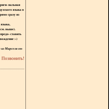
ориги- нальная
цузского языка в
рямо сразу из
 языка,
(см. выше).
предо- ставить
вождение :-)
из Марселя он-
5
Позвонить
!