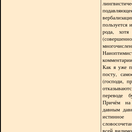
лингвисти
подавляющ
вербализа
пользуется 
рода, хот
(совершенн
многочисле
Наиоптими
комментарии
Как я уже 
посту, само
(господи, п
отказываютс
переводе б
Причём на 
давным дав
истинное 
словосочета
всей видимо