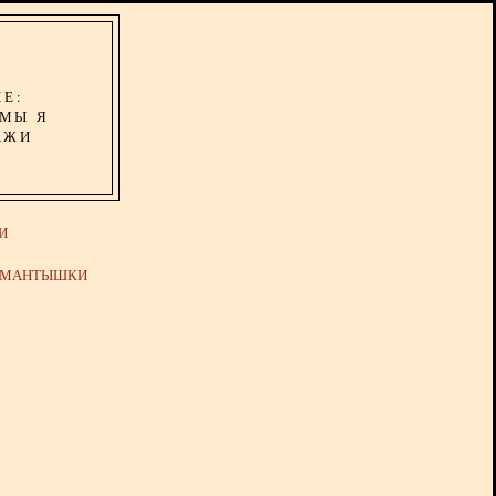
ИЕ:
ОМЫ Я
АЖИ
И
Й МАНТЫШКИ