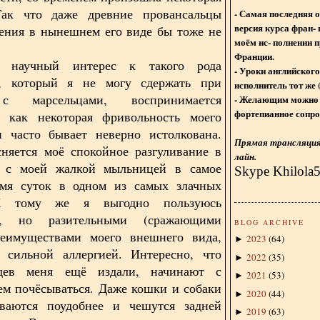
Так что даже древние провансальцы
- Самая последняя 
версия курса фран- 
ения в нынешнем его виде бы тоже не
моём ис- полнении п
Франции.
 научный интерес к такого рода
- Уроки английского
, который я не могу сдержать при
исполнитель тот же 
 марсельцами, воспринимается
- Желающим можно 
фортепианное сопро
, как некоторая фривольность моего
и часто бывает неверно истолкована.
Прямая трансляция 
няется моё спокойное разгуливание в
лайн.
е с моей жалкой мыльницей в самое
Skype Khilola
емя суток в одном из самых злачных
К тому же я выгодно пользуюсь
и, но разительными (сражающими
BLOG ARCHIVE
реимуществами моего внешнего вида,
2023
(
64
)
►
 сильной аллергией. Интересно, что
2022
(
35
)
►
дев меня ещё издали, начинают с
2021
(
53
)
►
ем почёсываться. Даже кошки и собаки
2020
(
44
)
►
ваются поудобнее и чешутся задней
2019
(
63
)
►