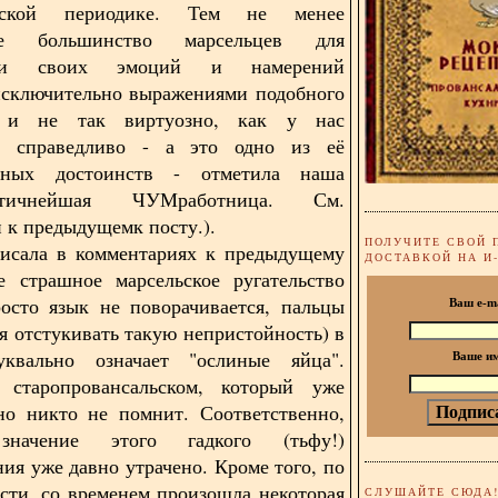
ческой периодике. Тем не менее
ее большинство марсельцев для
ции своих эмоций и намерений
исключительно выражениями подобного
я и не так виртуозно, как у нас
о справедливо - а это одно из её
нных достоинств - отметила наша
стичнейшая ЧУМработница. См.
 к предыдущемк посту.).
ПОЛУЧИТЕ СВОЙ 
писала в комментариях к предыдущему
ДОСТАВКОЙ НА И
е страшное марсельское ругательство
росто язык не поворачивается, пальцы
Ваш e-m
я отстукивать такую непристойность) в
уквально означает "ослиные яйца".
Ваше и
старопровансальском, который уже
но никто не помнит. Соответственно,
значение этого гадкого (тьфу!)
ния уже давно утрачено. Кроме того, по
сти, со временем произошла некоторая
СЛУШАЙТЕ СЮДА