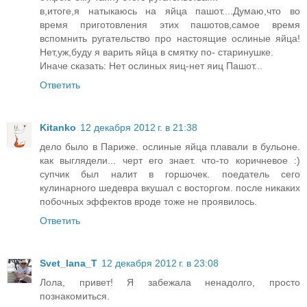
в,итоге,я натыкаюсь на яйца пашот....Думаю,что во
время приготовления этих пашотов,самое время
вспомнить ругательство про настоящие ослиные яйца!
Нет,уж,буду я варить яйца в смятку по- старинушке.
Иначе сказать: Нет ослиных яиц-нет яиц Пашот...
Ответить
Kitanko
12 декабря 2012 г. в 21:38
дело было в Париже. ослиные яйца плавали в бульоне.
как выглядели... черт его знает. что-то коричневое :)
супчик был налит в горшочек. поедатель сего
кулинарного шедевра вкушал с восторгом. после никаких
побочных эффектов вроде тоже не проявилось.
Ответить
Svet_lana_T
12 декабря 2012 г. в 23:08
Лола, привет! Я забежала ненадолго, просто
познакомиться.