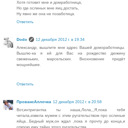
Хотя готовит мне и домработница,
Но где ослиных мне яиц достать,
Ну явно же она не позаботица.
Ответить
Dodo
12 декабря 2012 г. в 19:34
Александр, вышлите мне адрес Вашей домоработницы.
Вышлю-ка я ей для Вас на рождество дюжину
свеженьких, марсельских. Внохновение придёт
мощнейшее.
Ответить
ПровансАллочка
12 декабря 2012 г. в 20:58
Вот,интригантка ты наша,Лола,,,Я,пока тебя
читала,извела мужем с этим ругательством про ослиные
яйца...Бедный муж,он ждал ,пока я прочту до конца,и
открою ему тайну этого ругательства....