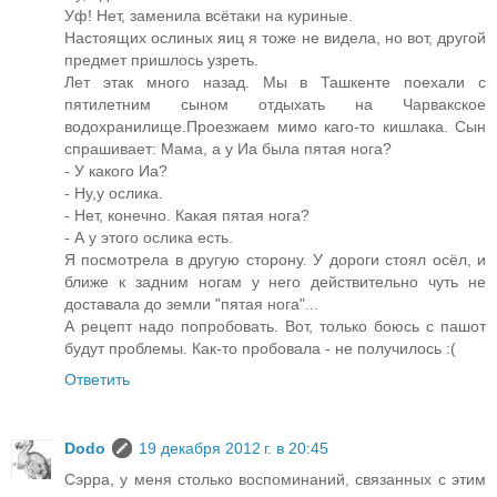
Уф! Нет, заменила всётаки на куриные.
Настоящих ослиных яиц я тоже не видела, но вот, другой
предмет пришлось узреть.
Лет этак много назад. Мы в Ташкенте поехали с
пятилетним сыном отдыхать на Чарвакское
водохранилище.Проезжаем мимо каго-то кишлака. Сын
спрашивает: Мама, а у Иа была пятая нога?
- У какого Иа?
- Ну,у ослика.
- Нет, конечно. Какая пятая нога?
- А у этого ослика есть.
Я посмотрела в другую сторону. У дороги стоял осёл, и
ближе к задним ногам у него действительно чуть не
доставала до земли "пятая нога"...
А рецепт надо попробовать. Вот, только боюсь с пашот
будут проблемы. Как-то пробовала - не получилось :(
Ответить
Dodo
19 декабря 2012 г. в 20:45
Сэрра, у меня столько воспоминаний, связанных с этим