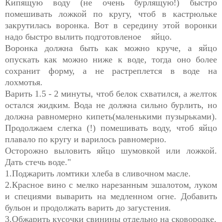
Кипящую воду (не очень бурлящую!) быстро
помешивать ложкой по кругу, чтоб в кастрюльке
закрутилась воронка. Вот в середину этой воронки
надо быстро вылить подготовленое яйцо.
Воронка должна быть как можно круче, а яйцо
опускать как можно ниже к воде, тогда оно более
сохранит форму, а не растреплется в воде на
лохмотья
.
Варить 1.5 - 2 минуты, чтоб белок схватился, а желток
остался жидким. Вода не должна сильно бурлить, но
должна равномерно кипеть(маленькими пузырьками).
Продолжаем слегка (!) помешивать воду, чтоб яйцо
плавало по кругу и варилось равномерно.
Осторожно выловить яйцо шумовкой или ложкой.
Дать стечь воде."
1.Поджарить ломтики хлеба в сливочном масле.
2.Красное вино с мелко нарезанным эшалотом, луком
и специями выварить на медленном огне. Добавить
бульон и продолжать варить до загустения.
3.Обжарить кусочки свинины отдельно на сковородке.