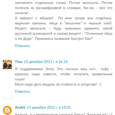
запомнить отдельные слова. Потом записала. Потом
полезла за расшифровкой в словари. Хм-хм, - все что
поняла!
А заворот с яйцами!.. По мне лучше все отдельно:
жареная свинина, яйца в "мешочек" и черный хлеб.
Рецепт записала - буду знакомых удивлять своей
крутизной кулинарной и назову рецепт - "Ослинные яйца
о ля Додо". Произнеси название быстро! Как?
Ответить
Tisa
13 декабря 2012 г. в 16:16
Я поддерживаю Аллу. Это сколько яиц осл... тьфу -
куриных надо извести, чтобы получить правильные
поше!
Мусе надо дать медаль за стойкость и упорство! :-)
Ответить
Andrii
13 декабря 2012 г. в 19:01
Хилола, а у ветеринаров ценится блюдо "Котячие яя" =)