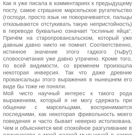
Как я уже писала в комментариях к предыдущему
посту, самое страшное марсельское ругательство
(господи, просто язык не поворачивается, пальцы
отказываются отстукивать такую непристойность)
в переводе буквально означает "ослиные яйца".
Причём на старопровансальском, который уже
давным давно никто не помнит. Соответственно,
истинное значение этого гадкого (тьфу!)
словосочетания уже давно утрачено. Кроме того,
по всей видимости, со временем произошла
некоторая инверсия. Так что даже древние
провансальцы этого выражения в нынешнем его
виде бы тоже не поняли.
Мой чисто научный интерес к такого рода
выражениям, который я не могу сдержать при
общении с марсельцами, воспринимается
последними, как некоторая фривольность моего
поведения и часто бывает неверно истолкована.
Чем и объясняется моё спокойное разгуливание в
одиночестве с моей жалкой мыльницей в самое