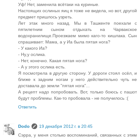
Уф! Нет, заменила всётаки на куриные.
Настоящих ослиных яиц я тоже не видела, но вот, другой
предмет пришлось узреть.
Лет этак много назад. Мы в Ташкенте поехали с
пятилетним сыном отдыхать на Чарвакское
водохранилище.Проезжаем мимо каго-то кишлака. Сын
спрашивает: Мама, а у Иа была пятая нога?
- У какого Иа?
- Ну,у ослика.
- Нет, конечно. Какая пятая нога?
- А у этого ослика есть.
Я посмотрела в другую сторону. У дороги стоял осёл, и
ближе к задним ногам у него действительно чуть не
доставала до земли "пятая нога"...
А рецепт надо попробовать. Вот, только боюсь с пашот
будут проблемы. Как-то пробовала - не получилось :(
Ответить
Dodo
19 декабря 2012 г. в 20:45
Сэрра, у меня столько воспоминаний, связанных с этим