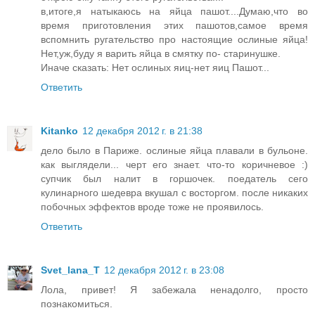
в,итоге,я натыкаюсь на яйца пашот....Думаю,что во
время приготовления этих пашотов,самое время
вспомнить ругательство про настоящие ослиные яйца!
Нет,уж,буду я варить яйца в смятку по- старинушке.
Иначе сказать: Нет ослиных яиц-нет яиц Пашот...
Ответить
Kitanko
12 декабря 2012 г. в 21:38
дело было в Париже. ослиные яйца плавали в бульоне.
как выглядели... черт его знает. что-то коричневое :)
супчик был налит в горшочек. поедатель сего
кулинарного шедевра вкушал с восторгом. после никаких
побочных эффектов вроде тоже не проявилось.
Ответить
Svet_lana_T
12 декабря 2012 г. в 23:08
Лола, привет! Я забежала ненадолго, просто
познакомиться.