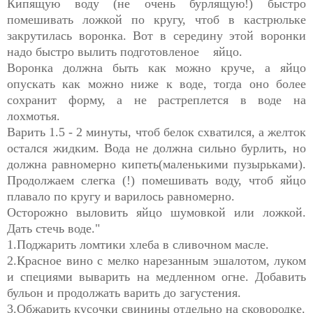
Кипящую воду (не очень бурлящую!) быстро
помешивать ложкой по кругу, чтоб в кастрюльке
закрутилась воронка. Вот в середину этой воронки
надо быстро вылить подготовленое яйцо.
Воронка должна быть как можно круче, а яйцо
опускать как можно ниже к воде, тогда оно более
сохранит форму, а не растреплется в воде на
лохмотья
.
Варить 1.5 - 2 минуты, чтоб белок схватился, а желток
остался жидким. Вода не должна сильно бурлить, но
должна равномерно кипеть(маленькими пузырьками).
Продолжаем слегка (!) помешивать воду, чтоб яйцо
плавало по кругу и варилось равномерно.
Осторожно выловить яйцо шумовкой или ложкой.
Дать стечь воде."
1.Поджарить ломтики хлеба в сливочном масле.
2.Красное вино с мелко нарезанным эшалотом, луком
и специями выварить на медленном огне. Добавить
бульон и продолжать варить до загустения.
3.Обжарить кусочки свинины отдельно на сковородке.