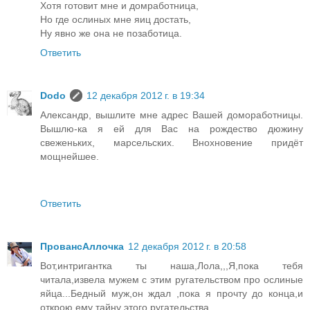
Хотя готовит мне и домработница,
Но где ослиных мне яиц достать,
Ну явно же она не позаботица.
Ответить
Dodo
12 декабря 2012 г. в 19:34
Александр, вышлите мне адрес Вашей домоработницы.
Вышлю-ка я ей для Вас на рождество дюжину
свеженьких, марсельских. Внохновение придёт
мощнейшее.
Ответить
ПровансАллочка
12 декабря 2012 г. в 20:58
Вот,интригантка ты наша,Лола,,,Я,пока тебя
читала,извела мужем с этим ругательством про ослиные
яйца...Бедный муж,он ждал ,пока я прочту до конца,и
открою ему тайну этого ругательства....