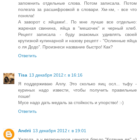
запомнить отдельные слова. Потом записала. Потом
полезла за расшифровкой в словари. Хм-хм, - все что
поняла!
А заворот с яйцами!.. По мне лучше все отдельно:
жареная свинина, яйца в "мешочек" и черный хлеб.
Рецепт записала - буду знакомых удивлять своей
крутизной кулинарной и назову рецепт - "Ослинные яйца
о ля Додо". Произнеси название быстро! Как?
Ответить
Tisa
13 декабря 2012 г. в 16:16
Я поддерживаю Аллу. Это сколько яиц осл... тьфу -
куриных надо извести, чтобы получить правильные
поше!
Мусе надо дать медаль за стойкость и упорство! :-)
Ответить
Andrii
13 декабря 2012 г. в 19:01
Хилола, а у ветеринаров ценится блюдо "Котячие яя" =)