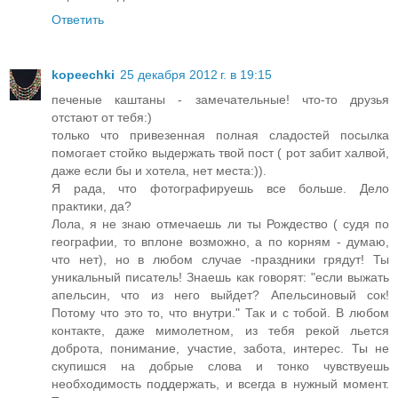
Ответить
kopeechki
25 декабря 2012 г. в 19:15
печеные каштаны - замечательные! что-то друзья
отстают от тебя:)
только что привезенная полная сладостей посылка
помогает стойко выдержать твой пост ( рот забит халвой,
даже если бы и хотела, нет места:)).
Я рада, что фотографируешь все больше. Дело
практики, да?
Лола, я не знаю отмечаешь ли ты Рождество ( судя по
географии, то вплоне возможно, а по корням - думаю,
что нет), но в любом случае -праздники грядут! Ты
уникальный писатель! Знаешь как говорят: "если выжать
апельсин, что из него выйдет? Апельсиновый сок!
Потому что это то, что внутри." Так и с тобой. В любом
контакте, даже мимолетном, из тебя рекой льется
доброта, понимание, участие, забота, интерес. Ты не
скупишся на добрые слова и тонко чувствуешь
необходимость поддержать, и всегда в нужный момент.