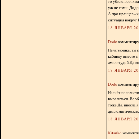
то убило, или к в
уж не томи, Додо,
А про иранцев - ч
ситуация вокруг 
18 ЯНВАРЯ 201
Dodo
комментируе
Пелагеюшка, ты п
кабинку вместе с
амплитудой.Да во
18 ЯНВАРЯ 201
Dodo
комментируе
Насчёт посольств
выразиться. Вооб
тоже.Да, внесла 
дипломатических
18 ЯНВАРЯ 201
Kitanko
комментир