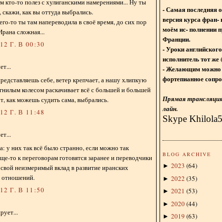
ам кто-то полез с хулиганскими намерениями... Ну ты
- Самая последняя 
 скажи, как вы оттуда выбрались.
версия курса фран- 
его-то ты там напереводила в своё время, до сих пор
моём ис- полнении п
Ирана сложная...
Франции.
2 Г. В 00:30
- Уроки английского
исполнитель тот же 
т...
- Желающим можно 
фортепианное сопро
редставляешь себе, ветер крепчает, а нашу хлипкую
 гнилым колесом раскачивает всё с большей и большей
Прямая трансляция 
т, как можешь судить сама, выбрались.
лайн.
2 Г. В 11:48
Skype Khilola
т...
а: у них так всё было странно, если можно так
BLOG ARCHIVE
ще-то к переговорам готовятся заранее и переводчики
2023
(
64
)
►
я свой неизмеримый вклад в развитие иранских
 отношений.
2022
(
35
)
►
2 Г. В 11:50
2021
(
53
)
►
2020
(
44
)
►
ует...
2019
(
63
)
►