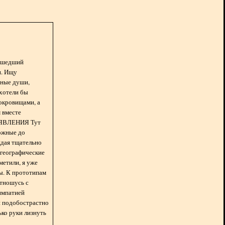
асшедший
н. Ищу
нные души,
хотели бы
окровищами, а
 вместе
БЪЯВЛЕНИЯ Тут
ожные до
ждая тщательно
 географические
метили, я уже
ды. К прототипам
отношусь с
импатией
 и подобострастно
лько руки лизнуть