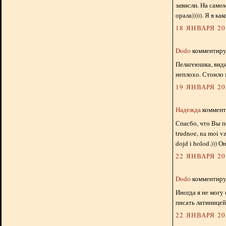
зависли. На самом
орала))))). Я в к
18 ЯНВАРЯ 201
Dodo
комментируе
Пелагеюшка, види
неплохо. Стоило м
19 ЯНВАРЯ 201
Надежда
комменти
Спасбо, что Вы п
trudnoe, na moi v
dojd i holod.))) О
22 ЯНВАРЯ 201
Dodo
комментируе
Иногда я не могу
писать латиницей
22 ЯНВАРЯ 201