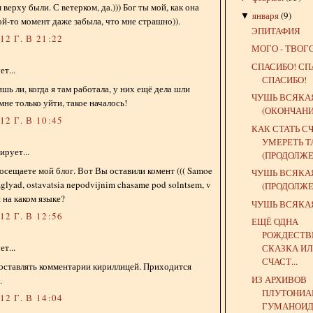
 верху были. С ветерком, да.))) Бог ты мой, как она
января
(
9
)
▼
акой-то момент даже забыла, что мне страшно)).
ЭПИТАФИЯ
2 Г. В 21:22
МОГО - ТВОГ
СПАСИБО! СП
т...
СПАСИБО!
шь ли, когда я там работала, у них ещё дела шли
ЧУШЬ ВСЯКАЯ
не только уйти, такое началось!
(ОКОНЧАНИ
2 Г. В 10:45
КАК СТАТЬ С
УМЕРЕТЬ 
рует...
(ПРОДОЛЖЕН
осещаете мой блог. Вот Вы оставили комент ((( Samoe
ЧУШЬ ВСЯКАЯ
zglyad, ostavatsia nepodvijnim chasame pod solntsem, v
(ПРОДОЛЖЕ
н на каком языке?
ЧУШЬ ВСЯКАЯ
2 Г. В 12:56
ЕЩЁ ОДНА
РОЖДЕСТВ
т...
СКАЗКА ИЛ
СЧАСТ...
 оставлять комментарии кириллицей. Приходится
ИЗ АРХИВОВ
.
ПЛУТОНИА
2 Г. В 14:04
ГУМАНОИД