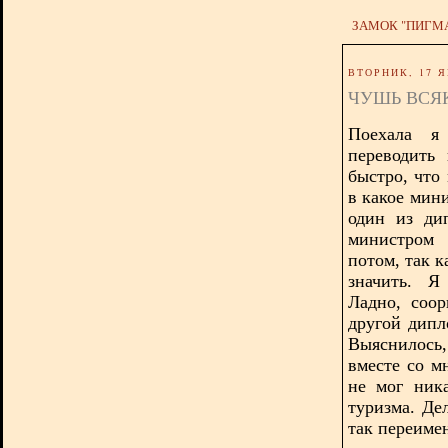
ЗАМОК "ПИГМ
ВТОРНИК, 17 Я
ЧУШЬ ВСЯК
Поехала я
переводить
быстро, что
в какое мин
один из ди
министром 
потом, так к
значить. Я
Ладно, соор
другой дипл
Выяснилось,
вместе со м
не мог ник
туризма. Де
так переимен