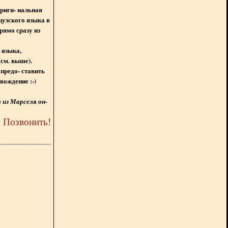
ориги- нальная
цузского языка в
рямо сразу из
 языка,
(см. выше).
предо- ставить
вождение :-)
из Марселя он-
5
Позвонить
!