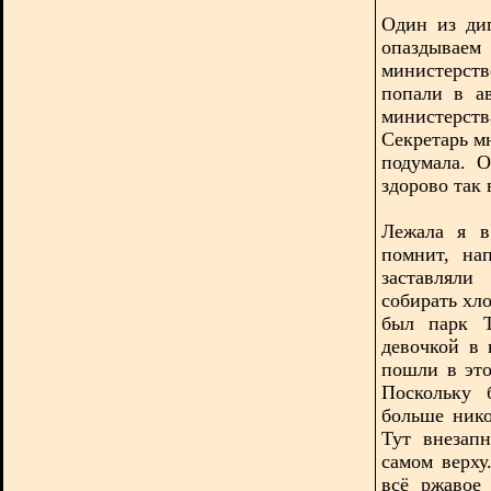
Один из ди
опаздыва
министерств
попали в а
министерст
Секретарь мн
подумала. 
здорово так 
Лежала я в
помнит, на
заставляли
собирать хл
был парк Т
девочкой в 
пошли в это
Поскольку 
больше нико
Тут внезап
самом верху
всё ржавое