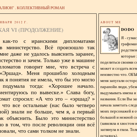
АЛИОН" . КОЛЛЕКТИВНЫЙ РОМАН
НВАРЯ 2012 Г.
ABOUT ME
АЯ VI (ПРОДОЛЖЕНИЕ)
DODO
Я - сум
 как-то с иранскими дипломатами
графома
 в министерство. Всё произошло так
родстве
 мне даже не удалось выяснить заранее,
которые 
истерство и зачем. Только уже в машине
поделиться своими с
пломатов говорит мне, что встреча с
может и создать всем
«Эршад». Меня прошибло холодным
неизвестно что. О
ак я понятия не имела, что бы это могло
меня запугали остор
 подумала тогда: «Хорошее начало.
паранойи люди, убе
иентируюсь по вывеске.» Слава богу,
выдумывать имена и
омат спросил: «А что это – «эршад? »
названия. Если Вы за
начала заметать сле
 что все остальные (нас было четверо
моих персонажей я 
ной) знали не больше, чем я, а первый
большой и нежной с
ак объяснить. Было это министерство
(завиляла я хвостом
ло в том, что после революции они всё
заглянула в глаза. То
овали, что сами толком не знали.
осталось).