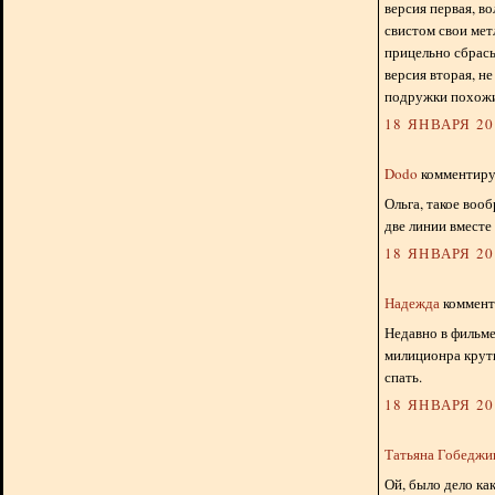
версия первая, в
свистом свои мет
прицельно сбрас
версия вторая, н
подружки похожи 
18 ЯНВАРЯ 201
Dodo
комментируе
Ольга, такое вооб
две линии вместе
18 ЯНВАРЯ 201
Надежда
комменти
Недавно в фильме
милиционра крути
спать.
18 ЯНВАРЯ 201
Татьяна Гобедж
Ой, было дело как