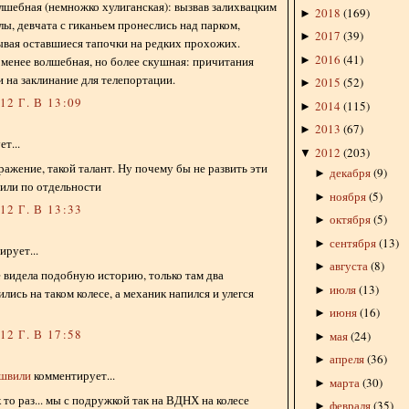
олшебная (немножко хулиганская): вызвав залихвацким
2018
(
169
)
►
лы, девчата с гиканьем пронеслись над парком,
2017
(
39
)
►
ывая оставшиеся тапочки на редких прохожих.
2016
(
41
)
►
е менее волшебная, но более скушная: причитания
на заклинание для телепортации.
2015
(
52
)
►
2 Г. В 13:09
2014
(
115
)
►
2013
(
67
)
►
т...
2012
(
203
)
▼
ражение, такой талант. Ну почему бы не развить эти
декабря
(
9
)
►
 или по отдельности
ноября
(
5
)
►
2 Г. В 13:33
октября
(
5
)
►
сентября
(
13
)
►
рует...
августа
(
8
)
►
 видела подобную историю, только там два
июля
(
13
)
►
лись на таком колесе, а механик напился и улегся
июня
(
16
)
►
2 Г. В 17:58
мая
(
24
)
►
апреля
(
36
)
►
ишвили
комментирует...
марта
(
30
)
►
 то раз... мы с подружкой так на ВДНХ на колесе
февраля
(
35
)
►