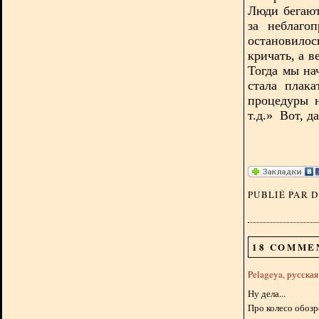
Люди бегают
за неблаго
остановило
кричать, а в
Тогда мы на
стала плак
процедуры н
т.д.» Вот, 
PUBLIÉ PAR 
18 COMME
Pelageya, русска
Ну дела...
Про колесо обозр