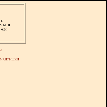
ИЕ:
ОМЫ Я
АЖИ
И
Й МАНТЫШКИ