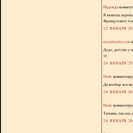
Надежда
комменти
Я немогла переве
Французского то
22 ЯНВАРЯ 201
neonilasiles.com
к
Додо, детство у в
)))
24 ЯНВАРЯ 201
Dodo
комментируе
Да вообще вся моя
24 ЯНВАРЯ 201
Dodo
комментируе
Татьяна, так она 
24 ЯНВАРЯ 201