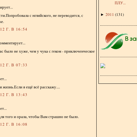
ПЛУ...
рует...
2011
(
131
)
►
сти.Попробовала с нглийского, не переводится, с
же.
2 Г. В 16:54
омментирует...
ас было не хуже, чем у чука с геком - приключенческое
2 Г. В 07:33
т...
 жизнь.Если я ещё всё расскажу....
2 Г. В 13:43
т...
для того и орала, чтобы Вам страшно не было.
2 Г. В 16:08