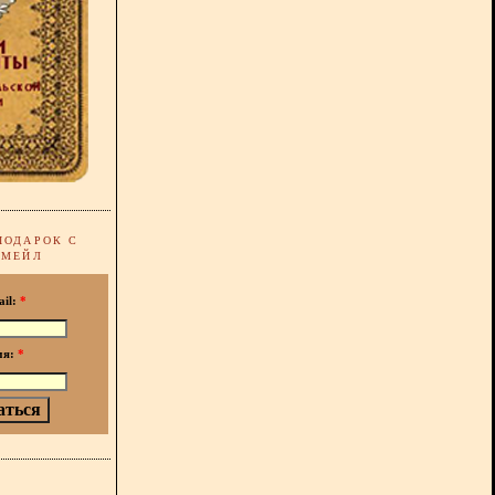
ПОДАРОК С
-МЕЙЛ
ail:
*
мя:
*
!