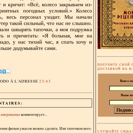
 и кричат: «Всё, колесо закрываем из-
приятных погодных условий.» Колесо
сь, весь персонал уходит. Мы начали
етер такой сильный, что нас не слышно.
чали швырять тапочки, а моя подружка
ать и причитать: «Я больная, мне на
адо, у нас тихий час, я спать хочу и
дальше додумывайте сами.
ПОЛУЧИТЕ СВОЙ 
ДОСТАВКОЙ НА И
DODO
À L'ADRESSE
23:43
Ваш e-m
Ваше и
NTAIRES:
я американка
комментирует...
ения фильм ужасов можно сделать. Или тапочком кого-
СЛУШАЙТЕ СЮДА