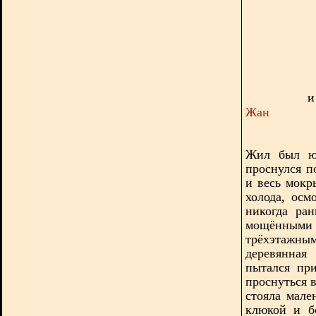
и
Жан
Жил был юн
проснулся п
и весь мокр
холода, осм
никогда ра
мощёнными 
трёхэтажны
деревянная
пытался при
проснуться в
стояла мале
клюкой и б