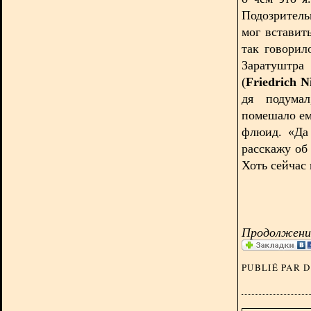
Подозритель
мог вставит
так говорил
Зара
(
Friedrich N
дя подумал
помешало ем
флюид. «Да 
расскажу об
Хоть сейчас в
Продолжение
PUBLIÉ PAR 