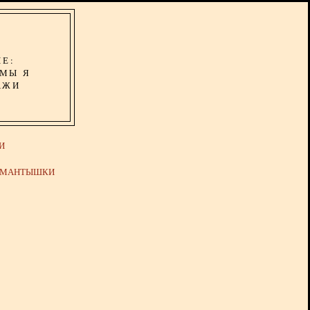
ИЕ:
ОМЫ Я
АЖИ
И
Й МАНТЫШКИ