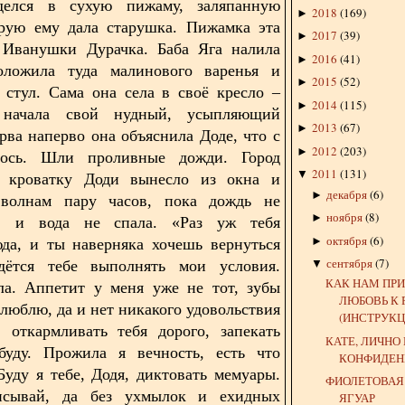
делся в сухую пижаму, заляпанную
2018
(
169
)
►
орую ему дала старушка. Пижамка эта
2017
(
39
)
►
т Иванушки Дурачка. Баба Яга налила
2016
(
41
)
►
оложила туда малинового варенья и
2015
(
52
)
►
 стул. Сама она села в своё кресло –
2014
(
115
)
►
 начала свой нудный, усыпляющий
2013
(
67
)
►
ерва наперво она объяснила Доде, что с
2012
(
203
)
►
ось. Шли проливные дожди. Город
2011
(
131
)
▼
и кроватку Доди вынесло из окна и
декабря
(
6
)
►
волнам пару часов, пока дождь не
ноября
(
8
)
►
я, и вода не спала. «Раз уж тебя
октября
(
6
)
►
да, и ты наверняка хочешь вернуться
сентября
(
7
)
дётся тебе выполнять мои условия.
▼
КАК НАМ ПР
ла. Аппетит у меня уже не тот, зубы
ЛЮБОВЬ К
 люблю, да и нет никакого удовольствия
(ИНСТРУКЦ
 откармливать тебя дорого, запекать
КАТЕ, ЛИЧНО
буду. Прожила я вечность, есть что
КОНФИДЕН
Буду я тебе, Додя, диктовать мемуары.
ФИОЛЕТОВАЯ
сывай, да без ухмылок и ехидных
ЯГУАР