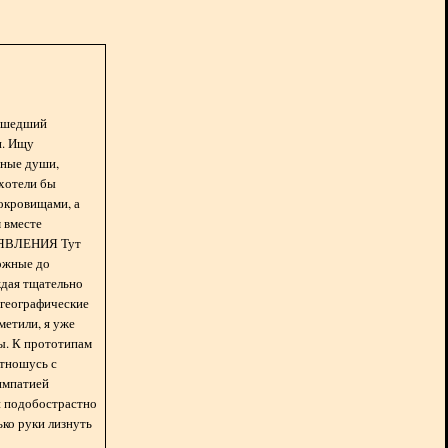
асшедший
н. Ищу
нные души,
хотели бы
окровищами, а
 вместе
БЪЯВЛЕНИЯ Тут
ожные до
ждая тщательно
 географические
метили, я уже
ды. К прототипам
отношусь с
импатией
 и подобострастно
лько руки лизнуть