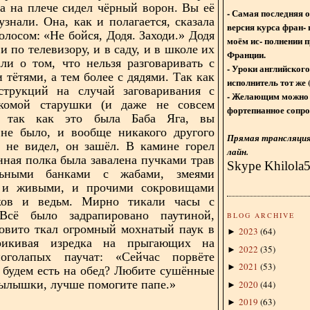
 а на плече сидел чёрный ворон. Вы её
- Самая последняя 
узнали. Она, как и полагается, сказала
версия курса фран- 
олосом: «Не бойся, Додя. Заходи.» Додя
моём ис- полнении п
и по телевизору, и в саду, и в школе их
Франции.
ли о том, что нельзя разговаривать с
- Уроки английского
 тётями, а тем более с дядями. Так как
исполнитель тот же 
струкций на случай заговаривания с
- Желающим можно 
комой старушки (и даже не совсем
фортепианное сопро
, так как это была Баба Яга, вы
 не было, и вообще никакого другого
Прямая трансляция 
 не видел, он зашёл. В камине горел
лайн.
нная полка была завалена пучками трав
Skype Khilola
ьными банками с жабами, змеями
и живыми, и прочими сокровищами
ков и ведьм. Мирно тикали часы с
Всё было задрапировано паутиной,
BLOG ARCHIVE
овито ткал огромный мохнатый паук в
2023
(
64
)
►
рикивая изредка на прыгающих на
2022
(
35
)
►
оголапых паучат: «Сейчас порвёте
2021
(
53
)
►
о будем есть на обед? Любите сушённые
лышки, лучше помогите папе.»
2020
(
44
)
►
2019
(
63
)
►