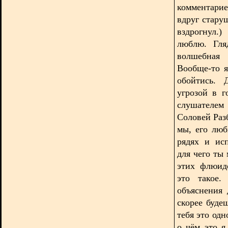
комментарие
вдруг стару
вздрогнул.
люблю. Гля
волшебная 
Вообще-то я
обойтись. 
угрозой в г
слушателем
Соловей Раз
мы, его лю
рядях и ис
для чего ты
этих флюид
это такое.
объяснения 
скорее будеш
тебя это одн
о чём это я