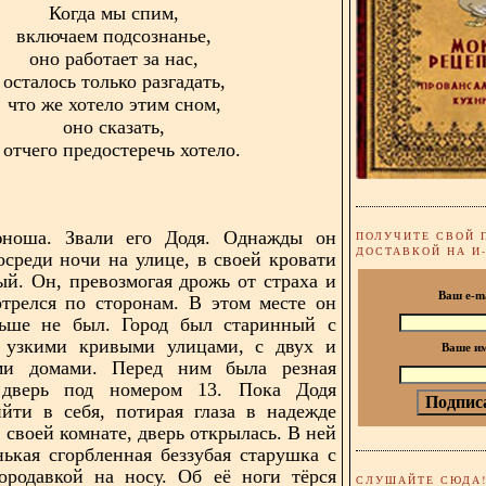
Когда мы спим,
включаем подсознанье,
оно работает за нас,
осталось только разгадать,
что же хотело этим сном,
оно сказать,
 отчего предостеречь хотело.
оша. Звали его Додя. Однажды он
ПОЛУЧИТЕ СВОЙ 
ДОСТАВКОЙ НА И
осреди ночи на улице, в своей кровати
ый. Он, превозмогая дрожь от страха и
Ваш e-m
отрелся по сторонам. В этом месте он
ньше не был. Город был старинный с
узкими кривыми улицами, с двух и
Ваше и
ми домами. Перед ним была резная
 дверь под номером 13. Пока Додя
йти в себя, потирая глаза в надежде
 своей комнате, дверь открылась. В ней
нькая сгорбленная беззубая старушка с
ородавкой на носу. Об её ноги тёрся
СЛУШАЙТЕ СЮДА