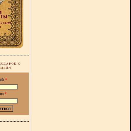
ПОДАРОК С
-МЕЙЛ
ail:
*
мя:
*
!