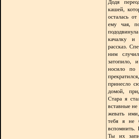
Додя перео
кашей, кот
осталась о
ему чая, п
пододвинула
качалку и
рассказ. Сп
ним случил
затопило, 
носило по 
прекратилс
принесло сю
домой, при
Стара я ста
вставные не
жевать ими,
тебя я не 
вспомнить. 
Ты их запи