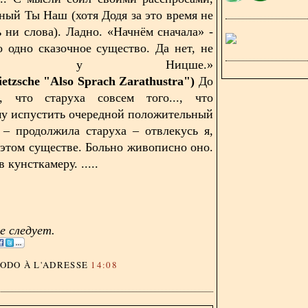
ный Ты Наш (хотя Додя за это время не
ь ни слова). Ладно. «Начнём сначала» -
о одно сказочное существо. Да нет, не
туштра у Ницше.»
ietzsche 
"Also Sprach Zarathustra")
До
, что старуха совсем того..., что
у испустить очере
дной положительный
– продолжила старуха – отвлекусь я,
 этом существе. Больно живописно оно.
 кунсткамеру. .....
 следует.
DODO
À L'ADRESSE
14:08