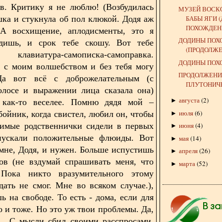
в. Критику я не люблю! (Возбудилась
МУЗЕЙ ВОСК
БАБЫ ЯГИ 
шка и стукнула об пол клюкой. Додя аж
ПОХОЖДЕН
) А восхищение, аплодисменты, это я
ДОДИНЫ ПОХ
дишь, и срок тебе скошу. Вот тебе
(ПРОДОЛЖЕ
клавиатура-самописка-самоправка.
ДОДИНЫ ПОХ
 с моим волшебством и без тебя могу
ПРОДОЛЖЕНИ
Да вот всё с доброжелательным (с
ПЛУТОНИЧ
олосе и выражении лица сказала она)
августа
(
2
)
►
 как-то веселее. Помню дядя мой –
июля
(
6
)
бойник, когда свистел, любил он, чтобы
►
бимые родственнички сидели в первых
июня
(
4
)
►
пускали положительные флюиды. Вот
мая
(
14
)
►
 мне, Додя, и нужен. Больше испустишь
апреля
(
26
)
►
ов (не вздумай спрашивать меня, что
марта
(
52
)
►
 Пока никто вразумительного этому
дать не смог. Мне во всяком случае.),
ь на свободе. То есть - дома, если для
о и тоже. Но это уж твои проблемы. Да,
... С мысли сбил своими расспросами,