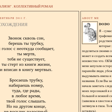
АЛИОН" . КОЛЛЕКТИВНЫЙ РОМАН
ЕНТЯБРЯ 2011 Г.
ABOUT ME
ОХОЖДЕНИЯ
DODO
Я - сум
графома
Звонок сквозь сон,
родстве
берешь ты трубку,
которые 
и голос с неоткуда сообщает,
поделиться своими с
ты мертв,
может и создать всем
тебя не существует,
неизвестно что. О
ты стерт из книги жизни,
меня запугали остор
и вписан в книгу мертвых.
паранойи люди, убе
выдумывать имена и
Бросаешь трубку,
названия. Если Вы за
набираешь номер,
начала заметать сле
туда, где рады,
моих персонажей я 
в любое время,
большой и нежной с
(завиляла я хвостом
твой голос слышать.
заглянула в глаза. То
Но на другом конце,
осталось).
не восклик радостный,