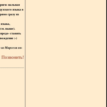
ориги- нальная
цузского языка в
рямо сразу из
 языка,
(см. выше).
предо- ставить
вождение :-)
из Марселя он-
5
Позвонить
!