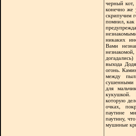
черный кот,
конечно же 
скрипучим г
помнил, как 
предупрежда
незнакомыми
никаких ин
Вами незна
незнакомой
догадались)
выхода Додя
огонь. Ками
между пыл
сушенными 
для мальчи
кукушкой. 
которую дел
очках, пок
паутине мн
паутину, чт
мушиные кры