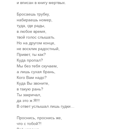
и вписан в книгу мертвых.
Бросаешь трубку,
набираешь номер,
туда, где рады,
в любое время,
твой голос слышать.
Но на другом конце,
не восклик радостный,
Привет, ты как?
Куда пропал?
Мы без тебя скучаем,
а лишь сухая брань,
Кого Вам надо?
Куда Вы звоните,
в такую рань?
Ты закричал,
да это ж Я!!!
В ответ услышал лишь гудки…
Проснись, проснись же,
что с тобой?!