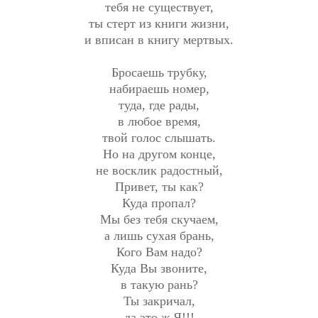
тебя не существует,
ты стерт из книги жизни,
и вписан в книгу мертвых.
Бросаешь трубку,
набираешь номер,
туда, где рады,
в любое время,
твой голос слышать.
Но на другом конце,
не восклик радостный,
Привет, ты как?
Куда пропал?
Мы без тебя скучаем,
а лишь сухая брань,
Кого Вам надо?
Куда Вы звоните,
в такую рань?
Ты закричал,
да это ж Я!!!