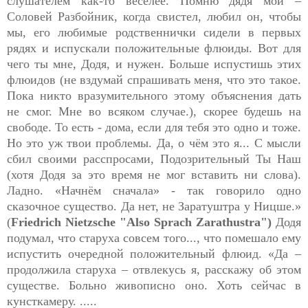
слушателем как-то веселее. Помню дядя мой –
Соловей Разбойник, когда свистел, любил он, чтобы
мы, его любимые родственнички сидели в первых
рядях и испускали положительные флюиды. Вот для
чего ты мне, Додя, и нужен. Больше испустишь этих
флюидов (не вздумай спрашивать меня, что это такое.
Пока никто вразумительного этому объяснения дать
не смог. Мне во всяком случае.), скорее будешь на
свободе. То есть - дома, если для тебя это одно и тоже.
Но это уж твои проблемы. Да, о чём это я... С мысли
сбил своими расспросами, Подозрительный Ты Наш
(хотя Додя за это время не мог вставить ни слова).
Ладно. «Начнём сначала» - так говорило одно
сказочное существо. Да нет, не Заратуштра у Ницше.»
(
Friedrich Nietzsche 
"Also Sprach Zarathustra")
Додя
подумал, что старуха совсем того..., что помешало ему
испустить очере
дной положительный флюид. «Да –
продолжила старуха – отвлекусь я, расскажу об этом
существе. Больно живописно оно. Хоть сейчас в
кунсткамеру. .....