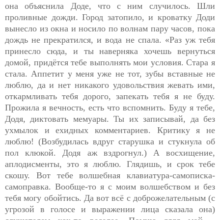
она объяснила Доде, что с ним случилось. Шли
проливные дожди. Город затопило, и кроватку Доди
вынесло из окна и носило по волнам пару часов, пока
дождь не прекратился, и вода не спала. «Раз уж тебя
принесло сюда, и ты наверняка хочешь вернуться
домой, придётся тебе выполнять мои условия. Стара я
стала. Аппетит у меня уже не тот, зубы вставные не
люблю, да и нет никакого удовольствия жевать ими,
откармливать тебя дорого, запекать тебя я не буду.
Прожила я вечность, есть что вспомнить. Буду я тебе,
Додя, диктовать мемуары. Ты их записывай, да без
ухмылок и ехидных комментариев. Критику я не
люблю! (Возбудилась вдруг старушка и стукнула об
пол клюкой. Додя аж вздрогнул.) А восхищение,
аплодисменты, это я люблю. Глядишь, и срок тебе
скошу. Вот тебе волшебная клавиатура-самописка-
самоправка. Вообще-то я с моим волшебством и без
тебя могу обойтись. Да вот всё с доброжелательным (с
угрозой в голосе и выражении лица сказала она)