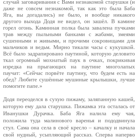
случай заговаривания с Вами незнакомой старушки (и
даже не совсем незнакомой, так как это была Баба
Яга, вы догадались) не было, и вообще никакого
другого выхода Додя не видел, он зашёл. В камине
горел огонь. Каминная полка была завалена пучками
трав между пыльными банками с жабами, змеями
сушенными и живыми, и прочими сокровищами для
мальчиков и ведьм. Мирно тикали часы с кукушкой.
Всё было задрапировано паутиной, которую деловито
ткал огромный мохнатый паук в очках, покрикивая
изредка на прыгающих на паутине многолапых
паучат: «Сейчас порвёте паутину, что будем есть на
обед? Любите сушённые мушиные крылышки, лучше
помогите папе.»
Додя переоделся в сухую пижаму, заляпанную кашей,
которую ему дала старушка. Пижамка эта осталась от
Иванушки Дурачка. Баба Яга налила ему чая,
положила туда малинового варенья и пододвинула
стул. Сама она села в своё кресло – качалку и начала
свой нудный, усыпляющий рассказ. Сперва наперво