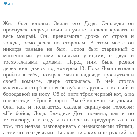
Жан
Жил был юноша. Звали его Додя. Однажды он
проснулся посреди ночи на улице, в своей кровати и
весь мокрый. Он, превозмогая дрожь от страха и
холода, осмотрелся по сторонам. В этом месте он
никогда раньше не был. Город был старинный с
мощёнными узкими кривыми улицами, с двух и
трёхэтажными домами. Перед ним была резная
деревянная дверь под номером 13. Пока Додя пытался
прийти в себя, потирая глаза в надежде проснуться в
своей комнате, дверь открылась. В ней стояла
маленькая сгорбленная беззубая старушка с клюкой и
бородавкой на носу. Об её ноги тёрся черный кот, а на
плече сидел чёрный ворон. Вы её конечно же узнали.
Она, как и полагается, сказала скрипучим голосом:
«Не бойся, Додя. Заходи.» Додя помнил, как и по
телевизору, и в саду, и в школе их предупреждали о
том, что нельзя разговаривать с незнакомыми тётями,
а тем более с дядями. Так как никаких инструкций на