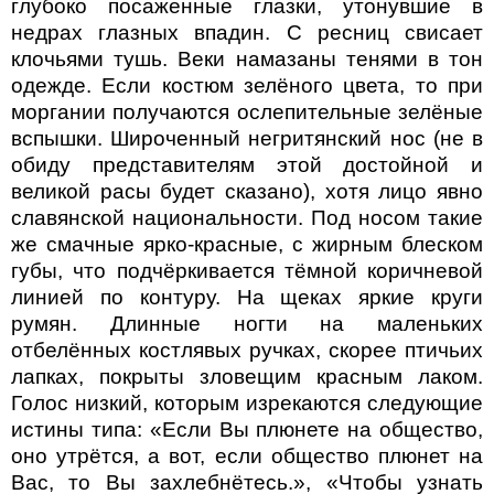
глубоко посаженные глазки, утонувшие в
недрах глазных впадин. С ресниц свисает
клочьями тушь. Веки намазаны тенями в тон
одежде. Если костюм зелёного цвета, то при
моргании получаются ослепительные зелёные
вспышки. Широченный негритянский нос (не в
обиду представителям этой достойной и
великой расы будет сказано), хотя лицо явно
славянской национальности. Под носом такие
же смачные ярко-красные, с жирным блеском
губы, что подчёркивается тёмной коричневой
линией по контуру. На щеках яркие круги
румян. Длинные ногти на маленьких
отбелённых костлявых ручках, скорее птичьих
лапках, покрыты зловещим красным лаком.
Голос низкий, которым изрекаются следующие
истины типа: «Если Вы плюнете на общество,
оно утрётся, а вот, если общество плюнет на
Вас, то Вы захлебнётесь.», «Чтобы узнать