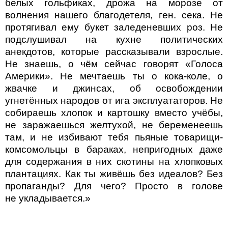
белых гольфиках, дрожа на морозе от
волнения нашего благодетеля, ген. сека. Не
протягивал ему букет заледеневших роз. Не
подслушивал на кухне политических
анекдотов, которые рассказывали взрослые.
Не знаешь, о чём сейчас говорят «Голоса
Америки». Не мечтаешь ты о кока-коле, о
жвачке и джинсах, об освобождении
угнетённых народов от ига эксплуататоров. Не
собираешь хлопок и картошку вместо учёбы,
не заражаешься желтухой, не беременеешь
там, и не избивают тебя пьяные товарищи-
комсомольцы в бараках, непригодных даже
для содержания в них скотины на хлопковых
плантациях. Как ты живёшь без идеалов? Без
пропаганды? Для чего? Просто в голове
не
укладывается.»