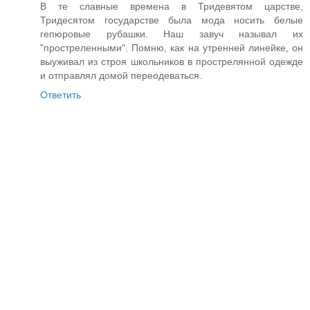
В те славные времена в Тридевятом царстве,
Тридесятом государстве была мода носить белые
гепюровые рубашки. Наш завуч называл их
"простреленными". Помню, как на утренней линейке, он
выуживал из строя школьников в прострелянной одежде
и отправлял домой переодеваться.
Ответить