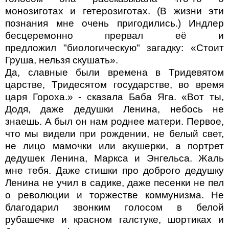
монозиготах и гетерозиготах. (В жизни эти
познания мне очень пригодились.) Индлер
бесцеремонно прервал её и
предложил
"биологическую" загадку: «Стоит
Груша, нельзя скушать».
Да, славные были времена в Тридевятом
царстве, Тридесятом государстве, во время
царя Гороха.» - сказала Баба Яга. «Вот ты,
Додя, даже дедушки Ленина, небось не
знаешь. А был он нам роднее матери. Первое,
что мы видели при рождении, не белый свет,
не лицо мамочки или акушерки, а портрет
дедушек Ленина, Маркса и Энгельса. Жаль
мне тебя. Даже стишки про доброго дедушку
Ленина не учил в садике, даже песенки не пел
о революции и торжестве коммунизма. Не
благодарил звонким голосом в белой
рубашечке и красном галстуке, шортиках и