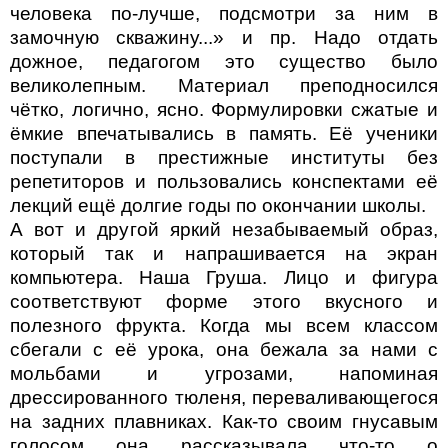
человека по-лучше, подсмотри за ним в
замочную скважину...» и пр. Надо отдать
дожное, педагогом это существо было
великолепным. Материал преподносился
чётко, логично, ясно. Формулировки сжатые и
ёмкие впечатывались в память. Её ученики
поступали в престижные институты без
репетиторов и пользовались конспектами её
лекций ещё долгие годы по окончании школы.
А вот и другой яркий незабываемый образ,
который так и напрашивается на экран
компьютера. Наша Груша. Лицо и фигура
соответствуют форме этого вкусного и
полезного фрукта. Когда мы всем классом
сбегали с её урока, она бежала за нами с
мольбами и угрозами, напоминая
дрессированного тюленя, переваливающегося
на задних плавниках. Как-то своим гнусавым
голосом она рассказывала что-то о