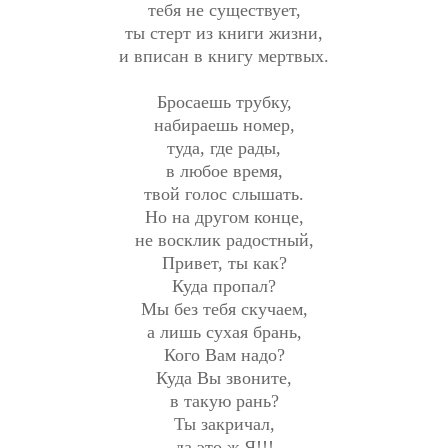
тебя не существует,
ты стерт из книги жизни,
и вписан в книгу мертвых.
Бросаешь трубку,
набираешь номер,
туда, где рады,
в любое время,
твой голос слышать.
Но на другом конце,
не восклик радостный,
Привет, ты как?
Куда пропал?
Мы без тебя скучаем,
а лишь сухая брань,
Кого Вам надо?
Куда Вы звоните,
в такую рань?
Ты закричал,
да это ж Я!!!