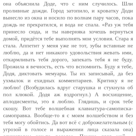
она объяснила Доде, что с ним случилось. Шли
проливные дожди. Город затопило, и кроватку Доди
вынесло из окна и носило по волнам пару часов, пока
дождь не прекратился, и вода не спала. «Раз уж тебя
принесло сюда, и ты наверняка хочешь вернуться
домой, придётся тебе выполнять мои условия. Стара я
стала. Аппетит у меня уже не тот, зубы вставные не
люблю, да и нет никакого удовольствия жевать ими,
откармливать тебя дорого, запекать тебя я не буду.
Прожила я вечность, есть что вспомнить. Буду я тебе,
Додя, диктовать мемуары. Ты их записывай, да без
ухмылок и ехидных комментариев. Критику я не
люблю! (Возбудилась вдруг старушка и стукнула об
пол клюкой. Додя аж вздрогнул.) А восхищение,
аплодисменты, это я люблю. Глядишь, и срок тебе
скошу. Вот тебе волшебная клавиатура-самописка-
самоправка. Вообще-то я с моим волшебством и без
тебя могу обойтись. Да вот всё с доброжелательным (с
угрозой в голосе и выражении лица сказала она)