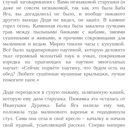
случай заговаривания с Вами незнакомой старушки (и
даже не совсем незнакомой, так как это была Баба
Яга, вы догадались) не было, и вообще никакого
другого выхода Додя не видел, он зашёл. В камине
горел огонь. Каминная полка была завалена пучками
трав между пыльными банками с жабами, змеями
сушенными и живыми, и прочими сокровищами для
мальчиков и ведьм. Мирно тикали часы с кукушкой.
Всё было задрапировано паутиной, которую деловито
ткал огромный мохнатый паук в очках, покрикивая
изредка на прыгающих на паутине многолапых
паучат: «Сейчас порвёте паутину, что будем есть на
обед? Любите сушённые мушиные крылышки, лучше
помогите папе.»
Додя переоделся в сухую пижаму, заляпанную кашей,
которую ему дала старушка. Пижамка эта осталась от
Иванушки Дурачка. Баба Яга налила ему чая,
положила туда малинового варенья и пододвинула
стул. Сама она села в своё кресло – качалку и начала
свой нудный, усыпляющий рассказ. Сперва наперво