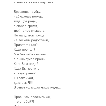
и вписан в книгу мертвых.
Бросаешь трубку,
набираешь номер,
туда, где рады,
в любое время,
твой голос слышать.
Но на другом конце,
не восклик радостный,
Привет, ты как?
Куда пропал?
Мы без тебя скучаем,
а лишь сухая брань,
Кого Вам надо?
Куда Вы звоните,
в такую рань?
Ты закричал,
да это ж Я!!!
В ответ услышал лишь гудки…
Проснись, проснись же,
что с тобой?!