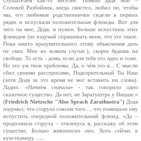
слушателем как-то веселее. Помню дядя мой –
Соловей Разбойник, когда свистел, любил он, чтобы
мы, его любимые родственнички сидели в первых
рядях и испускали положительные флюиды. Вот для
чего ты мне, Додя, и нужен. Больше испустишь этих
флюидов (не вздумай спрашивать меня, что это такое.
Пока никто вразумительного этому объяснения дать
не смог. Мне во всяком случае.), скорее будешь на
свободе. То есть - дома, если для тебя это одно и тоже.
Но это уж твои проблемы. Да, о чём это я... С мысли
сбил своими расспросами, Подозрительный Ты Наш
(хотя Додя за это время не мог вставить ни слова).
Ладно. «Начнём сначала» - так говорило одно
сказочное существо. Да нет, не Заратуштра у Ницше.»
(
Friedrich Nietzsche 
"Also Sprach Zarathustra")
Додя
подумал, что старуха совсем того..., что помешало ему
испустить очере
дной положительный флюид. «Да –
продолжила старуха – отвлекусь я, расскажу об этом
существе. Больно живописно оно. Хоть сейчас в
кунсткамеру. .....