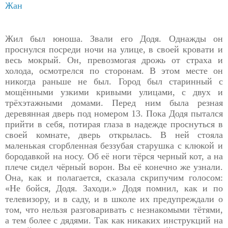
Жан
Жил был юноша. Звали его Додя. Однажды он
проснулся посреди ночи на улице, в своей кровати и
весь мокрый. Он, превозмогая дрожь от страха и
холода, осмотрелся по сторонам. В этом месте он
никогда раньше не был. Город был старинный с
мощёнными узкими кривыми улицами, с двух и
трёхэтажными домами. Перед ним была резная
деревянная дверь под номером 13. Пока Додя пытался
прийти в себя, потирая глаза в надежде проснуться в
своей комнате, дверь открылась. В ней стояла
маленькая сгорбленная беззубая старушка с клюкой и
бородавкой на носу. Об её ноги тёрся черный кот, а на
плече сидел чёрный ворон. Вы её конечно же узнали.
Она, как и полагается, сказала скрипучим голосом:
«Не бойся, Додя. Заходи.» Додя помнил, как и по
телевизору, и в саду, и в школе их предупреждали о
том, что нельзя разговаривать с незнакомыми тётями,
а тем более с дядями. Так как никаких инструкций на