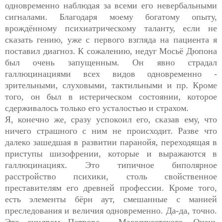
одновременно наблюдая за всеми его невербальными
сигналами. Благодаря моему богатому опыту,
врождённому психиатрическому таланту, если не
сказать гению, уже с первого взгляда на пациента я
поставил диагноз. К сожалению, недуг Мосьё Дюпона
был очень запущенным. Он явно страдал
галлюцинациями всех видов одновременно -
зрительными, слуховыми, тактильными и пр. Кроме
того, он был в истерическом состоянии, которое
сдерживалось только его усталостью и страхом.
Я, конечно же, сразу успокоил его, сказав ему, что
ничего страшного с ним не происходит. Разве что
далеко зашедшая в развитии паранойя, переходящая в
приступы шизофрении, которые и выражаются в
галлюцинациях. Это типичное биполярное
расстройство психики, столь свойственное
преставителям его древней профессии. Кроме того,
есть элементы бёрн аут, смешанные с манией
преследования и величия одновременно. Да-да, точно.
Это синдром Петрова - Массачусетского. Очень