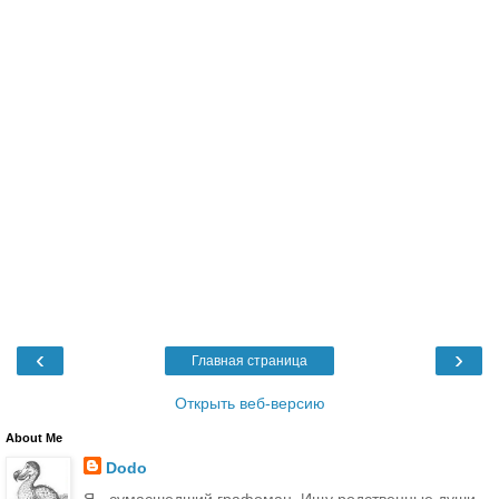
‹
›
Главная страница
Открыть веб-версию
About Me
Dodo
Я - сумасшедший графоман. Ищу родственные души,