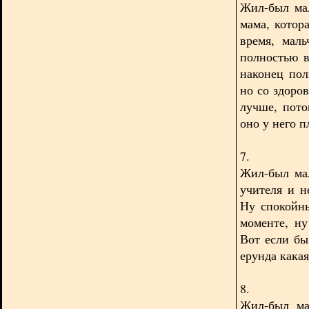
Жил-был мал
мама, котор
время, маль
полностью в
наконец пол
но со здоров
лучше, пото
оно у него п
7.
Жил-был ма
учителя и н
Ну спокойны
моменте, н
Вот если бы
ерунда какая
8.
Жил-был ма