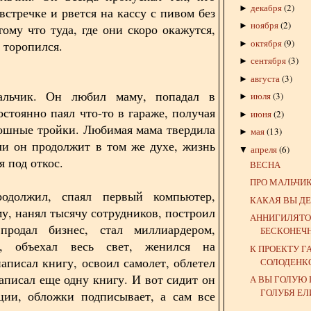
декабря
(
2
)
►
встречке и рвется на кассу с пивом без
ноября
(
2
)
►
тому что туда, где они скоро окажутся,
октября
(
9
)
 торопился.
►
сентября
(
3
)
►
августа
(
3
)
►
льчик. Он любил маму, попадал в
июля
(
3
)
►
остоянно паял что-то в гараже, получая
июня
(
2
)
►
ошные тройки. Любимая мама твердила
мая
(
13
)
►
сли он продолжит в том же духе, жизнь
апреля
(
6
)
▼
я под откос.
ВЕСНА
ПРО МАЛЬЧИ
одолжил, спаял первый компьютер,
КАКАЯ ВЫ Д
у, нанял тысячу сотрудников, построил
АННИГИЛЯТО
 продал бизнес, стал миллиардером,
БЕСКОНЕЧН
, объехал весь свет, женился на
К ПРОЕКТУ 
написал книгу, освоил самолет, облетел
СОЛОДЕНК
написал еще одну книгу. И вот сидит он
А ВЫ ГОЛУЮ
ГОЛУБЯ ЕЛ
ции, обложки подписывает, а сам все