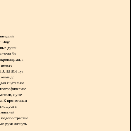
асшедший
н. Ищу
нные души,
хотели бы
окровищами, а
 вместе
БЪЯВЛЕНИЯ Тут
ожные до
ждая тщательно
 географические
метили, я уже
ды. К прототипам
отношусь с
импатией
 и подобострастно
лько руки лизнуть