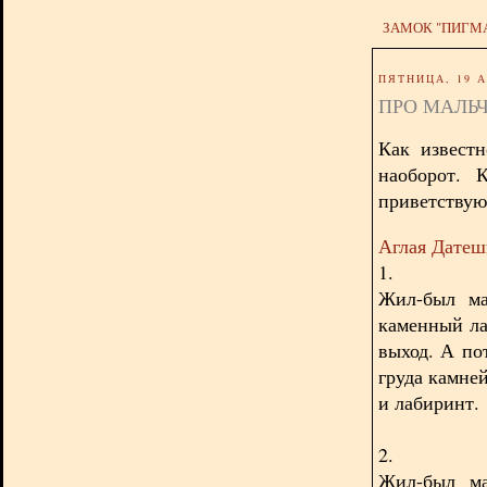
ЗАМОК "ПИГМ
ПЯТНИЦА, 19 А
ПРО МАЛЬ
Как известн
наоборот. 
приветствую
Аглая Датеш
1.
Жил-был ма
каменный ла
выход. А по
груда камне
и лабиринт.
2.
Жил-был ма