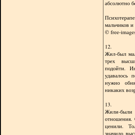
абсолютно б
Психотерапе
мальчиков и
© free-imag
12.
Жил-был ма
трех высш
подойти. И
удавалось п
нужно обня
никаких воз
13.
Жили-были 
отношения. 
ценили. То
значило выс