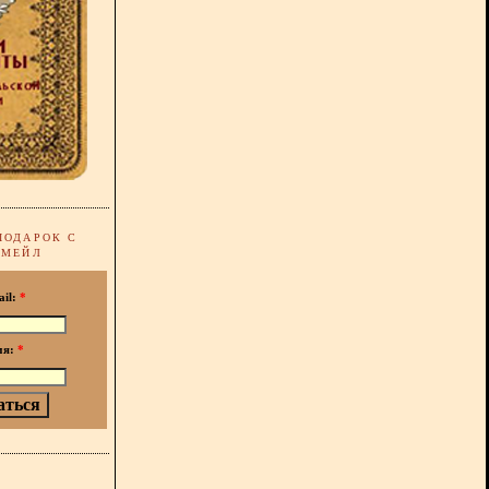
ПОДАРОК С
-МЕЙЛ
ail:
*
мя:
*
!