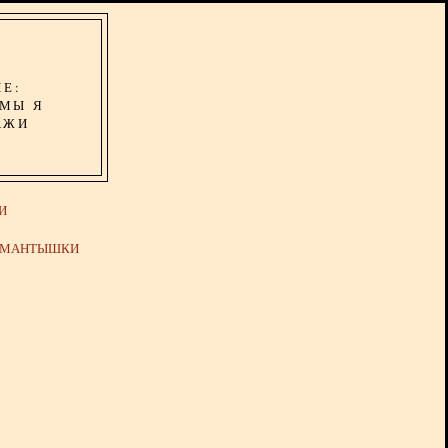
ИЕ:
ОМЫ Я
АЖИ
И
Й МАНТЫШКИ