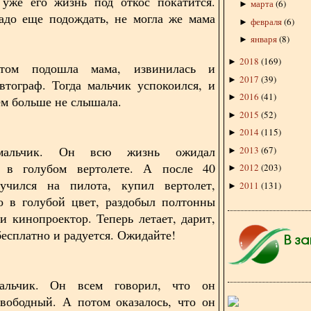
 уже его жизнь под откос покатится.
марта
(
6
)
►
адо еще подождать, не могла же мама
февраля
(
6
)
►
января
(
8
)
►
2018
(
169
)
►
том подошла мама, извинилась и
2017
(
39
)
►
втограф. Тогда мальчик успокоился, и
2016
(
41
)
►
ем больше не слышала.
2015
(
52
)
►
2014
(
115
)
►
мальчик. Он всю жизнь ожидал
2013
(
67
)
►
 в голубом вертолете. А после 40
2012
(
203
)
►
учился на пилота, купил вертолет,
2011
(
131
)
►
о в голубой цвет, раздобыл полтонны
и кинопроектор. Теперь летает, дарит,
бесплатно и радуется. Ожидайте!
альчик. Он всем говорил, что он
вободный. А потом оказалось, что он