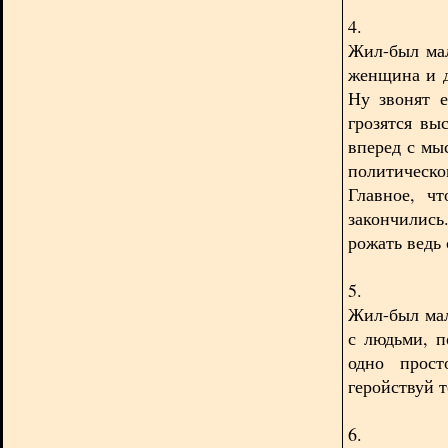
4.
Жил-был мал
женщина и д
Ну звонят 
грозятся вы
вперед с мы
политическ
Главное, ч
закончилис
рожать ведь 
5.
Жил-был мал
с людьми, п
одно прост
геройствуй т
6.