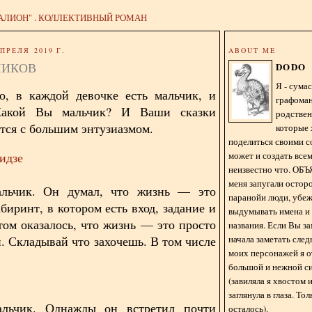
АЛИОН" . КОЛЛЕКТИВНЫЙ РОМАН
ПРЕЛЯ 2019 Г.
ABOUT ME
ЧИКОВ
DODO
Я - сум
о, в каждой девочке есть мальчик, и
графома
Какой Вы мальчик? И Ваши сказки
родстве
тся с большим энтузиазмом.
которые 
поделиться своими с
может и создать всем
идзе
неизвестно что. О
меня запугали остор
льчик. Он думал, что жизнь — это
паранойи люди, убе
биринт, в котором есть вход, задание и
выдумывать имена и
том оказалось, что жизнь — это просто
названия. Если Вы за
начала заметать сле
й. Складывай что захочешь. В том числе
моих персонажей я 
большой и нежной с
(завиляла я хвостом
заглянула в глаза. То
льчик. Однажды он встретил почти
осталось).