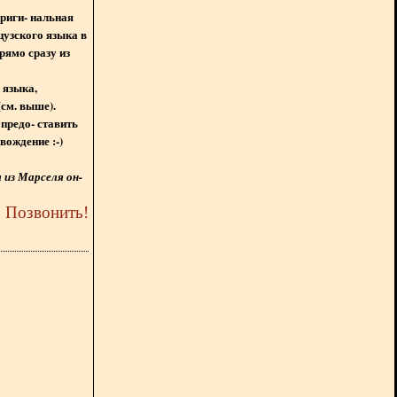
ориги- нальная
цузского языка в
рямо сразу из
 языка,
(см. выше).
предо- ставить
вождение :-)
из Марселя он-
5
Позвонить
!