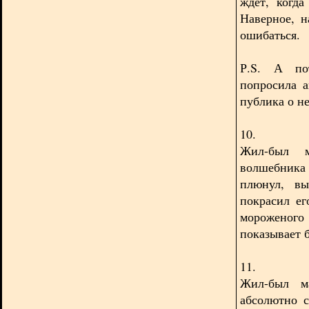
ждет, когда
Наверное, н
ошибаться.
Р.S. А по
попросила а
публика о н
10.
Жил-был 
волшебника
плюнул, вы
покрасил ег
мороженого 
показывает 
11.
Жил-был м
абсолютно с