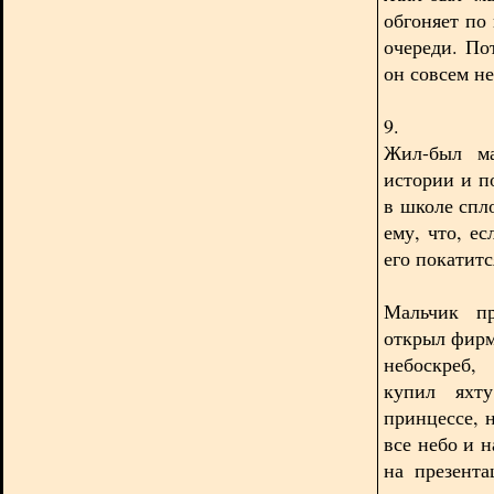
обгоняет по 
очереди. По
он совсем не
9.
Жил-был ма
истории и п
в школе спл
ему, что, е
его покатитс
Мальчик пр
открыл фирм
небоскреб,
купил яхту
принцессе, 
все небо и 
на презента