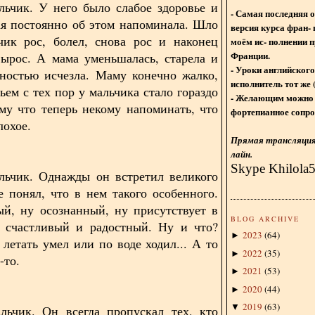
ьчик. У него было слабое здоровье и
- Самая последняя 
ая постоянно об этом напоминала. Шло
версия курса фран- 
чик рос, болел, снова рос и наконец
моём ис- полнении п
Франции.
ырос. А мама уменьшалась, старела и
- Уроки английского
ностью исчезла. Маму конечно жалко,
исполнитель тот же 
ьем с тех пор у мальчика стало гораздо
- Желающим можно 
му что теперь некому напоминать, что
фортепианное сопро
лохое.
Прямая трансляция 
лайн.
Skype Khilola
льчик. Однажды он встретил великого
е понял, что в нем такого особенного.
й, ну осознанный, ну присутствует в
BLOG ARCHIVE
у счастливый и радостный. Ну и что?
2023
(
64
)
►
 летать умел или по воде ходил... А то
2022
(
35
)
►
-то.
2021
(
53
)
►
2020
(
44
)
►
2019
(
63
)
▼
льчик. Он всегда пропускал тех, кто