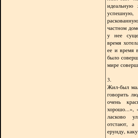
идеальную 
успешную
раскованну
частном дом
у нее суще
время хотел
ее и время 
было соверш
мире соверше
3.
Жил-был мал
говорить лю
очень крас
хорошо...»,
ласково ул
отстают, а
ерунду, как