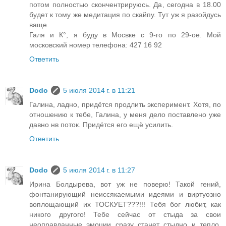
потом полностью скончентрируюсь. Да, сегодна в 18.00
будет к тому же медитация по скайпу. Тут уж я разойдусь
ваще.
Галя и К°, я буду в Мосвке с 9-го по 29-ое. Мой
московский номер телефона: 427 16 92
Ответить
Dodo
5 июля 2014 г. в 11:21
Галина, ладно, придётся продлить эксперимент. Хотя, по
отношению к тебе, Галина, у меня дело поставлено уже
давно нв поток. Придётся его ещё усилить.
Ответить
Dodo
5 июля 2014 г. в 11:27
Ирина Болдырева, вот уж не поверю! Такой гений,
фонтанирующий неиссякаемыми идеями и виртуозно
воплощающий их ТОСКУЕТ???!!! Тебя бог любит, как
никого другого! Тебе сейчас от стыда за свои
неоправданные эмоции сразу станет стыдно и тепло,