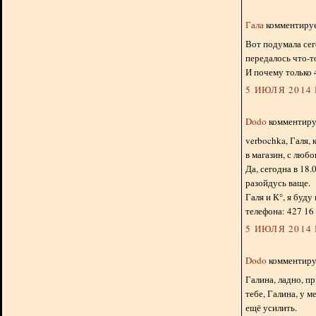
Гала
комментирует
Вот подумала сего
передалось что-то
И почему только 4
5 ИЮЛЯ 2014 Г
Dodo
комментируе
verbochka, Галя,
в магазин, с люб
Да, сегодна в 18.
разойдусь ваще.
Галя и К°, я буду
телефона: 427 16
5 ИЮЛЯ 2014 Г
Dodo
комментируе
Галина, ладно, п
тебе, Галина, у м
ещё усилить.