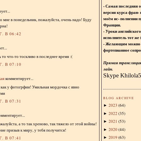
- Самая последняя 
ует...
версия курса фран- 
моём ис- полнении п
о мне в понедельник, пожалуйста, очень надо! Буду
Франции.
рна!
- Уроки английского
. В 06:42
исполнитель тот же 
- Желающим можно 
т...
фортепианное сопро
 то что-то тоскливо в последнее время :(
Прямая трансляция 
. В 07:10
лайн.
Skype Khilola
кая
комментирует...
как у фотогрфии! Умильная мордочка с явно
ями
BLOG ARCHIVE
. В 07:31
2023
(
64
)
►
2022
(
35
)
►
мментирует...
2021
(
53
)
►
жалуйста, а то так хреново, так тяжело от этой войны!
2020
(
44
)
►
ие призыв к миру, у тебя получится!
2019
(
63
)
►
. В 07:41