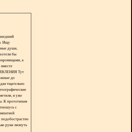
асшедший
н. Ищу
нные души,
хотели бы
окровищами, а
 вместе
БЪЯВЛЕНИЯ Тут
ожные до
ждая тщательно
 географические
метили, я уже
ды. К прототипам
отношусь с
импатией
 и подобострастно
лько руки лизнуть