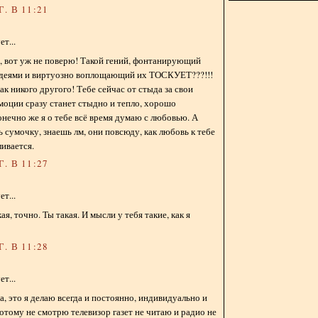
. В 11:21
т...
, вот уж не поверю! Такой гений, фонтанирующий
деями и виртуозно воплощающий их ТОСКУЕТ???!!!
ак никого другого! Тебе сейчас от стыда за свои
оции сразу станет стыдно и тепло, хорошо
нечно же я о тебе всё время думаю с любовью. А
ь сумочку, знаешь лм, они повсюду, как любовь к тебе
ивается.
. В 11:27
т...
я, точно. Ты такая. И мысли у тебя такие, как я
. В 11:28
т...
а, это я делаю всегда и постоянно, индивидуально и
отому не смотрю телевизор газет не читаю и радио не