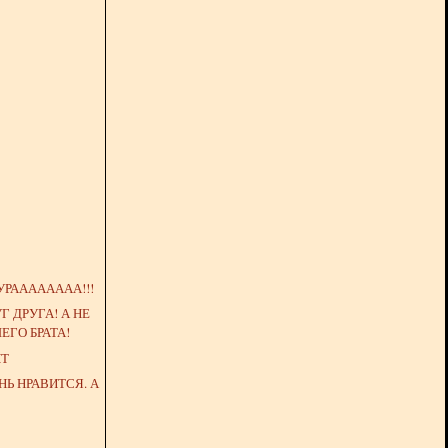
УРАААААААА!!!
Г ДРУГА! А НЕ
ЕГО БРАТА!
НТ
НЬ НРАВИТСЯ. А