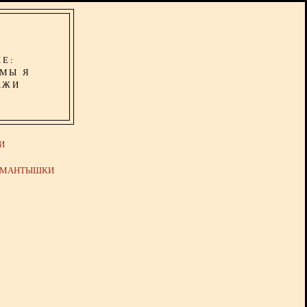
ИЕ:
ОМЫ Я
АЖИ
И
Й МАНТЫШКИ