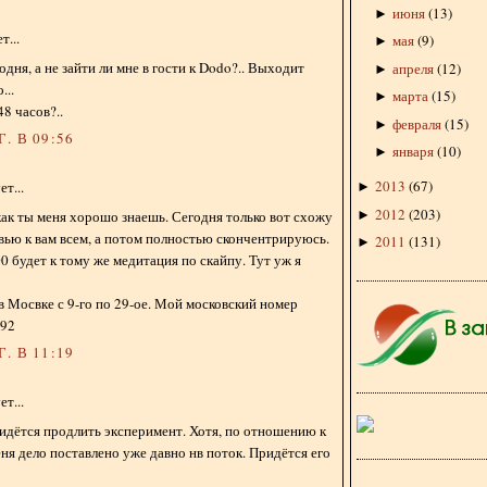
июня
(
13
)
►
...
мая
(
9
)
►
дня, а не зайти ли мне в гости к Dodo?.. Выходит
апреля
(
12
)
►
...
марта
(
15
)
►
8 часов?..
февраля
(
15
)
►
. В 09:56
января
(
10
)
►
2013
(
67
)
т...
►
2012
(
203
)
►
 как ты меня хорошо знаешь. Сегодня только вот схожу
овью к вам всем, а потом полностью скончентрируюсь.
2011
(
131
)
►
00 будет к тому же медитация по скайпу. Тут уж я
 в Мосвке с 9-го по 29-ое. Мой московский номер
 92
. В 11:19
т...
ридётся продлить эксперимент. Хотя, по отношению к
еня дело поставлено уже давно нв поток. Придётся его