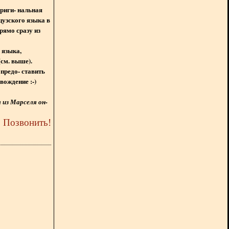
ориги- нальная
цузского языка в
рямо сразу из
 языка,
(см. выше).
предо- ставить
вождение :-)
из Марселя он-
5
Позвонить
!