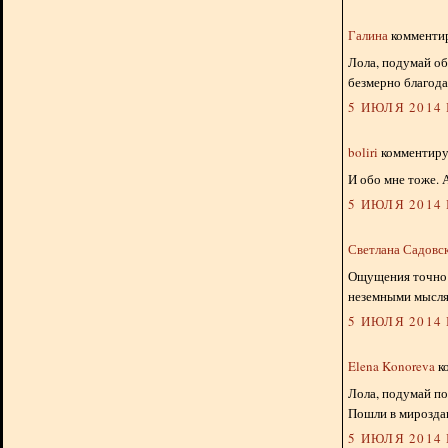
Галина
комментир
Лола, подумай об
безмерно благода
5 ИЮЛЯ 2014 Г
boliri
комментируе
И обо мне тоже. А
5 ИЮЛЯ 2014 Г
Светлана Садовс
Ощущения точно 
неземными мысл
5 ИЮЛЯ 2014 Г
Elena Konoreva
ко
Лола, подумай по
Пошли в мироздан
5 ИЮЛЯ 2014 Г