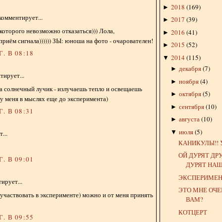
2018
(
169
)
►
комментирует...
2017
(
39
)
►
которого невозможно отказаться))) Лола,
2016
(
41
)
►
приём сигнала)))))) ЗЫ: юноша на фото - очарователен!
2015
(
52
)
►
. В 08:18
2014
(
115
)
▼
декабря
(
7
)
►
ирует...
ноября
(
4
)
►
да солнечный лучик - излучаешь тепло и освещаешь
октября
(
5
)
►
 у меня в мыслях еще до эксперимента)
сентября
(
10
)
►
. В 08:31
августа
(
10
)
►
июля
(
5
)
▼
...
КАНИКУЛЫ!! 
ОЙ ДУРЯТ ДРУ
. В 09:01
ДУРЯТ НАШ
ЭКСПЕРИМЕ
ирует...
ЭТО МНЕ ОЧЕ
участвовать в эксперименте) можно и от меня принять
ВАМ?
КОТЦЕРТ
. В 09:55