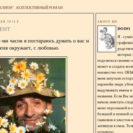
АЛИОН" . КОЛЛЕКТИВНЫЙ РОМАН
ЛЯ 2014 Г.
ABOUT ME
ЕНТ
DODO
Я - сум
-ми часов я постараюсь думать о вас и
графома
меня окружает, с любовью
.
родстве
которые 
поделиться своими с
может и создать всем
неизвестно что. О
меня запугали остор
паранойи люди, убе
выдумывать имена и
названия. Если Вы за
начала заметать сле
моих персонажей я 
большой и нежной с
(завиляла я хвостом
заглянула в глаза. То
осталось).