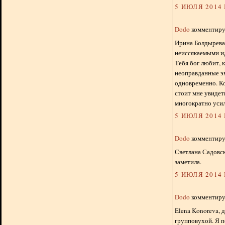
5 ИЮЛЯ 2014 Г
Dodo
комментируе
Ирина Болдырева
неиссякаемыми и
Тебя бог любит, к
неоправданные эм
одновременно. Ко
стоит мне увидет
многократно усил
5 ИЮЛЯ 2014 Г
Dodo
комментируе
Светлана Садовска
заметила.
5 ИЮЛЯ 2014 Г
Dodo
комментируе
Elena Konoreva, д
групповухой. Я п