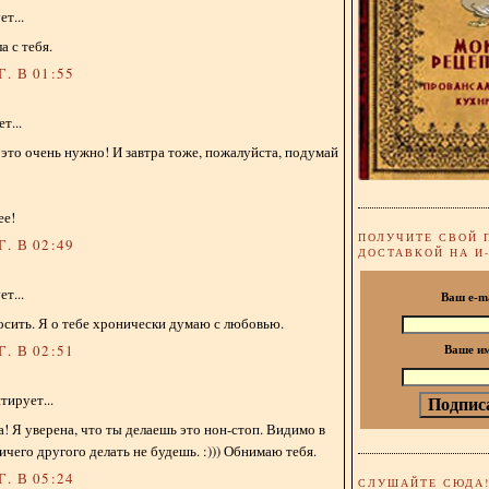
т...
а с тебя.
. В 01:55
т...
это очень нужно! И завтра тоже, пожалуйста, подумай
ее!
ПОЛУЧИТЕ СВОЙ 
. В 02:49
ДОСТАВКОЙ НА И
т...
Ваш e-m
осить. Я о тебе хронически думаю с любовью.
. В 02:51
Ваше и
ирует...
! Я уверена, что ты делаешь это нон-стоп. Видимо в
ичего другого делать не будешь. :))) Обнимаю тебя.
. В 05:24
СЛУШАЙТЕ СЮДА