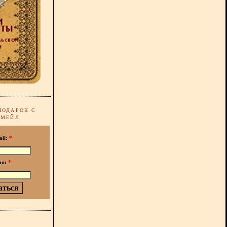
ПОДАРОК С
-МЕЙЛ
ail:
*
мя:
*
!