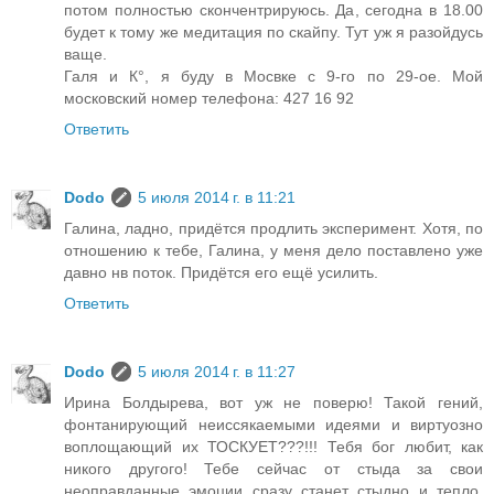
потом полностью скончентрируюсь. Да, сегодна в 18.00
будет к тому же медитация по скайпу. Тут уж я разойдусь
ваще.
Галя и К°, я буду в Мосвке с 9-го по 29-ое. Мой
московский номер телефона: 427 16 92
Ответить
Dodo
5 июля 2014 г. в 11:21
Галина, ладно, придётся продлить эксперимент. Хотя, по
отношению к тебе, Галина, у меня дело поставлено уже
давно нв поток. Придётся его ещё усилить.
Ответить
Dodo
5 июля 2014 г. в 11:27
Ирина Болдырева, вот уж не поверю! Такой гений,
фонтанирующий неиссякаемыми идеями и виртуозно
воплощающий их ТОСКУЕТ???!!! Тебя бог любит, как
никого другого! Тебе сейчас от стыда за свои
неоправданные эмоции сразу станет стыдно и тепло,