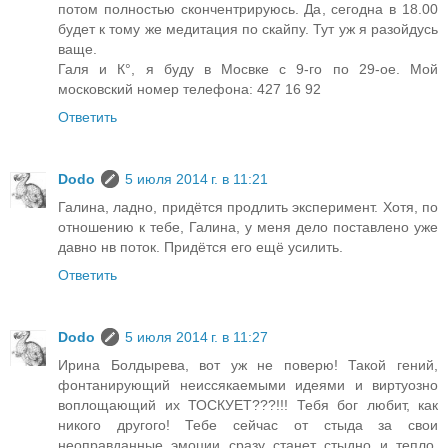
потом полностью скончентрируюсь. Да, сегодна в 18.00
будет к тому же медитация по скайпу. Тут уж я разойдусь
ваще.
Галя и К°, я буду в Мосвке с 9-го по 29-ое. Мой
московский номер телефона: 427 16 92
Ответить
Dodo
5 июля 2014 г. в 11:21
Галина, ладно, придётся продлить эксперимент. Хотя, по
отношению к тебе, Галина, у меня дело поставлено уже
давно нв поток. Придётся его ещё усилить.
Ответить
Dodo
5 июля 2014 г. в 11:27
Ирина Болдырева, вот уж не поверю! Такой гений,
фонтанирующий неиссякаемыми идеями и виртуозно
воплощающий их ТОСКУЕТ???!!! Тебя бог любит, как
никого другого! Тебе сейчас от стыда за свои
неоправданные эмоции сразу станет стыдно и тепло,