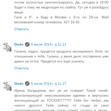
потом полностью скончентрируюсь. Да, сегодна в 18.00
будет к тому же медитация по скайпу. Тут уж я разойдусь
ваще.
Галя и К°, я буду в Мосвке с 9-го по 29-ое. Мой
московский номер телефона: 427 16 92
Ответить
Dodo
5 июля 2014 г. в 11:21
Галина, ладно, придётся продлить эксперимент. Хотя, по
отношению к тебе, Галина, у меня дело поставлено уже
давно нв поток. Придётся его ещё усилить.
Ответить
Dodo
5 июля 2014 г. в 11:27
Ирина Болдырева, вот уж не поверю! Такой гений,
фонтанирующий неиссякаемыми идеями и виртуозно
воплощающий их ТОСКУЕТ???!!! Тебя бог любит, как
никого другого! Тебе сейчас от стыда за свои
неоправданные эмоции сразу станет стыдно и тепло,