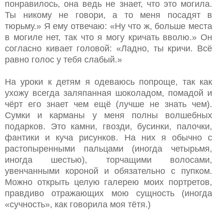
понравилось, она ведь не знает, что это могила.
Ты никому не говори, а то меня посадят в
тюрьму.» Я ему отвечаю: «Ну что ж, больше места
в могиле нет, так что я могу кричать вволю.» Он
согласно кивает головой: «Ладно, ты кричи. Всё
равно голос у тебя слабый.»
На уроки к детям я одеваюсь попроще, так как
ухожу всегда заляпанная шоколадом, помадой и
чёрт его знает чем ещё (лучше не знать чем).
Сумки и карманы у меня полны волшебных
подарков. Это камни, гвозди, бусинки, палочки,
фантики и куча рисунков. На них я обычно с
растопыренными пальцами (иногда четырьмя,
иногда шестью), торчащими волосами,
увенчанными короной и обязательно с пупком.
Можно открыть целую галерею моих портретов,
правдиво отражающих мою сущность (иногда
«сучность», как говорила моя тётя.)