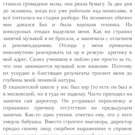
ставила громадные колы, она рвала бумагу. За два дня
до экзамена, когда все уже работали над нюансами, я
всё топталась на стадии разбора. На экзаменах обычно
мне давался Бах и была хорошая техника. На
конкурсных этюдах выделяли меня. Как ни странно
занятий музыкой я не бросала, а закончила с отличием
и рекомендациями. Отсюда у меня привычка
невозмутимо реагировать на ор и резкую критику в
мой адрес. Своих учеников я люблю уже просто за то,
что они занимаются музыкой или языками. Поэтому
их усердие и блестящие результаты трогают меня до
глубины моей ленивой натуры.
В ташкентской школе у нас был хор (то есть он был и
в московской, но я туда не ходила). Часто приходил на
занятия сам директор. Он устраивал перекличку и
спрашивал причину отсутствия на предыдущем
занятии. Как-то один ученик ответил ему, что у него
умерла бабушка. Вместо строгого выговора, директор
придал своему лицу скорбное выражениие и справок