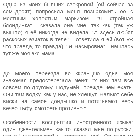
Одна из моих бывших свекровей (ей сейчас за
семьдесят) попросила меня познакомить её с
местным холостым маркизом. "Я стройная
блондинка" - сказала она мне, так как (так уж
вышло) я её никогда не видела. "А здесь любят
раскосых азиаток в теле." - ответила я ей (вот уж
что правда, то правда). "Я Насыровна" - нашлась
тут же моя экс-мама.
До моего переезда во Францию одна моя
знакомая предостерегала меня: "У них там всё
совсем по-другому. Подумай, прежде чем ехать.
Они там водку, как у нас, не хлещут. Нальют себе
виски на самое дондышко и потягивают весь
вечер.Тьфу, смотреть противно."
Особенности восприятия иностранного языка:
один джентельмен как-то сказал мне по-русски,