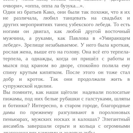
очвори», «оппа, оппа ла бузука...».
Один из братьев Како, они были так похожи, что я их
не
различала, любил танцевать на свадьбах и
других
мероприятиях танец узбекского лебедя. То есть
ногами он двигал, как любой другой восточный
мужчина, а руками, как Павлова в «Умирающем
лебеде». Зрелище незабываемое. У него была кроткая,
рослая жена, выше его на голову. Она всё его терпела-
терпела, а однажды, когда он пришёл с работы и
мылся под краном во дворе, спокойно полила ему
спину крутым кипятком. После этого он тоже стал
добр и кроток. Так они продолжали жить в
супружеской идилии.
Вы помните, как наши щёголи надевали полосатые
пижамы,
под них белые рубашки с галстуками, шляпы
и ботинки? Интересно, в старом городе, благородные
дамы по прежнему разгуливают в поролоновых
пеньюарах, мужских носках и калошах? Элегантный
ансамбль завершали серьги и кольца с огромными
драгоценными камнями и золотые зубы.