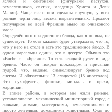
яслями и сантонами (фигурками пастухов,
ремесленников, святых, младенца Христа и Девы
Марии). Чаще всего они сделаны вручную, у всех
разные черты лиц, весьма выразительных. Продают
популярное во всей Франции мыло из оливкового
масла.
Определённого праздничного блюда, как я поняла, не
существует. То есть каждый будет утверждать, что то,
что у него на столе и есть это традиционное блюдо. В
одном марсельцы едины, это в десерте. Обычно это
«Buche » - «Бревно». То есть сладкий рулет в виде
бревна. Часто он покрыт шоколадом и присыпан
пудрой, что, видимо, символизирует бревно под
снегом. И обязательны 13 сладостей (13 апостолов).
Это сухофрукты, финики, миндаль и орехи,
марципан.
В эглизе района, в котором мы жили раньше,
устанавливают механический миниатюрный город с
лавками, домами, мастерскими, ремесленниками и
просто жителями, домашними животными. Судя по