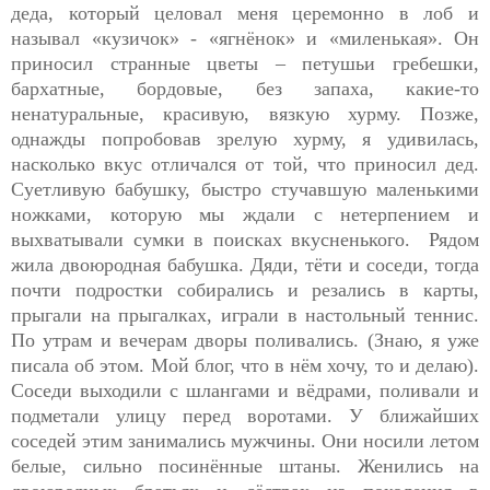
деда, который целовал меня церемонно в лоб и
называл «кузичок» - «ягнёнок» и «миленькая». Он
приносил странные цветы – петушьи гребешки,
бархатные, бордовые, без запаха, какие-то
ненатуральные, красивую, вязкую хурму. Позже,
однажды попробовав зрелую хурму, я удивилась,
насколько вкус отличался от той, что приносил дед.
Суетливую бабушку, быстро стучавшую маленькими
ножками, которую мы ждали с нетерпением и
выхватывали сумки в поисках вкусненького. Рядом
жила двоюродная бабушка. Дяди, тёти и соседи, тогда
почти подростки собирались и резались в карты,
прыгали на прыгалках, играли в настольный теннис.
По утрам и вечерам дворы поливались. (Знаю, я уже
писала об этом. Мой блог, что в нём хочу, то и делаю).
Соседи выходили с шлангами и вёдрами, поливали и
подметали улицу перед воротами. У ближайших
соседей этим занимались мужчины. Они носили летом
белые, сильно посинённые штаны. Женились на