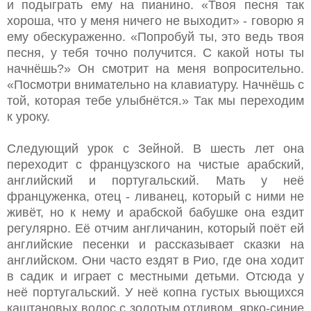
и подыграть ему на пианино. «Твоя песня так
хороша, что у меня ничего не выходит» - говорю я
ему обескураженно. «Попробуй ты, это ведь твоя
песня, у тебя точно получится. С какой ноты ты
начнёшь?» Он смотрит на меня вопросительно.
«Посмотри внимательно на клавиатуру. Начнёшь с
той, которая тебе улыбнётся.» Так мы переходим
к уроку.
Следующий урок с Зейной. В шесть лет она
переходит с французского на чистые арабский,
английский и португальский. Мать у неё
француженка, отец - ливанец, который с ними не
живёт, но к нему и арабской бабушке она ездит
регулярно. Её отчим англичанин, который поёт ей
английские песенки и рассказывает сказки на
английском. Они часто ездят в Рио, где она ходит
в садик и играет с местными детьми. Отсюда у
неё португальский. У неё копна густых вьющихся
каштановых волос с золотым отливом, ярко-синие