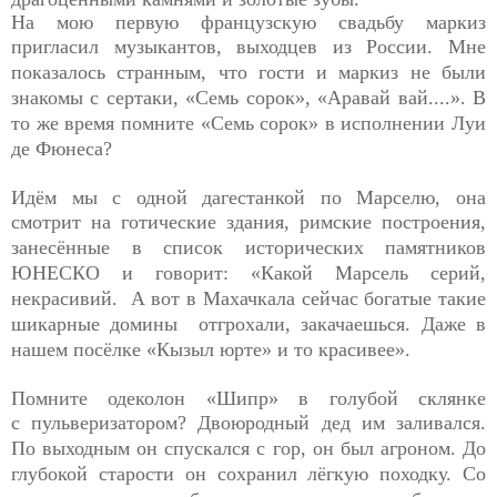
На мою первую французскую свадьбу маркиз
пригласил
музыкантов, выходцев из России. Мне
показалось странным, что гости и маркиз не были
знакомы с сертаки, «Семь сорок», «Аравай вай....». В
то же время помните «Семь сорок» в исполнении Луи
де Фюнеса?
Идём мы с одной дагестанкой по Марселю, она
смотрит на
готические здания, римские построения,
занесённые в список исторических памятников
ЮНЕСКО и говорит: «Какой Марсель серий,
некрасивий. А вот в Махачкала сейчас богатые такие
шикарные домины отгрохали, закачаешься. Даже в
нашем посёлке «Кызыл юрте» и то красивее».
Помните одеколон «Шипр» в голубой склянке
с
пульверизатором? Двоюродный дед им заливался.
По выходным он спускался с гор, он был агроном. До
глубокой старости он сохранил лёгкую походку. Со