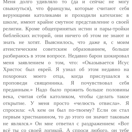
Меня долго удивляло то (да и сейчас не могу
свыкнуться), что французы, которые считают себя
верующими католиками и проходили катехизис в
школе, имеют крайне смутное представление о своей
религии. Кроме общепринятых истин и пары-тройки
библейских историй, они ничего об этом не знают и
знать не хотят. Выяснилось, что даже я, с моим
атеистическим советским образованием, больше
разбираюсь в этом вопросе. Недавно барон шокировал
меня заявлением о том, что: «Оказывается Исус
Христос был еврей. Я узнал об этом недавно на
похоронах моего отца, когда прислушался к
проповеди священника. Я почувствовал себя
преданным.» Надо было прожить больше половины
века, считая себя католиком, чтобы сделать такое
открытие. У меня просто «челюсть отвисла». Я
спросила: «А кем он был по-твоему? Если он стал
первым христианином, то до этого он значит таковым
не являлся.» Он мне ответил с раздражением: «Вот
всё ты со своей логикой. А спроси любого, он тебе