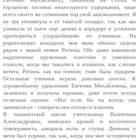
горланили песенки нецензурного содержания, чаще
всего своего же сочинения под свой аккомпанемент. Я
не зря упомянула о её тяжёлой походке, так как мы
узнавали её шаги ещё далеко в коридоре и успевали
притвориться усерднейшими из учеников. На
родительских концертах моя мама обычно сидела
рядом с мамой немки Регины. Обе дамы вынимали
надушенные кружевные платочки и умилённо
плакали, когда мы тыкались в клавиши, как слепые
котята. Регина, как вы поняли, тоже была лодырем.
Остальные ученики играли довольно сносно. К
огромнейшему удивлению Евгении Михайловны, на
экзаменах я получала хорошие, даже почти всегда
отличные оценки. «Вот если бы ты всегда так
занималась» - говорила она потом со вздохом.
В ташкентской школе учительница Валентина
Александровна, немецких кровей и восточного
темперамента, швыряла ноты и стулья. Дневник у
меня был порван, так как, когда она мне остервенело