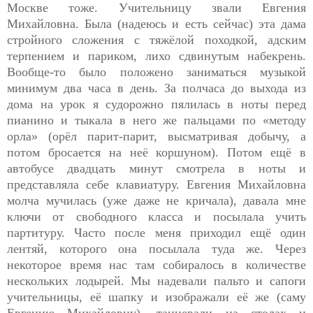
Москве тоже. Учительницу звали Евгения
Михайловна. Была (надеюсь и есть сейчас) эта дама
стройного сложения с тяжёлой походкой, адским
терпением и париком, лихо сдвинутым набекрень.
Вообще-то было положено заниматься музыкой
минимум два часа в день. За полчаса до выхода из
дома на урок я судорожно пялилась в ноты перед
пианино и тыкала в него же пальцами по «методу
орла» (орёл парит-парит, высматривая добычу, а
потом бросается на неё коршуном). Потом ещё в
автобусе двадцать минут смотрела в ноты и
представляла себе клавиатуру. Евгения Михайловна
молча мучилась (уже даже не кричала), давала мне
ключи от свободного класса и посылала учить
партитуру. Часто после меня приходил ещё один
лентяй, которого она посылала туда же. Через
некоторое время нас там собиралось в количестве
нескольких лодырей. Мы надевали пальто и сапоги
учительницы, её шапку и изображали её же (саму
Евгению Михайловну), танцевали на столах и