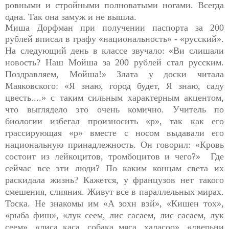
ровными и стройными полноватыми ногами. Всегда
одна. Так она замуж и не вышла.
Миша Дорфман при получении паспорта за 200
рублей вписал
в графу «национальность» - «русский».
На следующий день в классе звучало: «Ви слишали
новость? Наш Мойша за 200 рублей стал русским.
Поздравляем, Мойша!» Злата у доски читала
Маяковского: «Я знаю, город будет, Я знаю, саду
цвесть....» с таким сильным характерным акцентом,
что выглядело это очень комично. Учитель по
биологии избегал произносить «р», так как его
грассирующая «р» вместе с носом выдавали его
национальную принадлежность. Он говорил: «Кровь
состоит из лейкоцитов, тромбоцитов и чего?» Где
сейчас все эти люди? По каким концам света их
раскидала жизнь? Кажется, у французов нет такого
смешения, слияния. Живут все в параллельных мирах.
Тоска. Не знакомы им «А зохн вэй», «Кишен тох»,
«рыба фиш», «лук сеем, лис сасаем, лис сасаем, лук
сеем», «лиса каса, собака мяса, халасоо», «дверьни