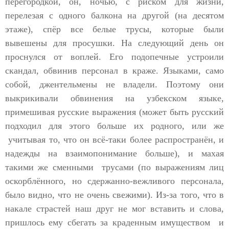
перегородкой, он, ночью, с риском для жизни,
перелезая с одного балкона на другой (на десятом
этаже), спёр все белые трусы, которые были
вывешены для просушки. На следующий день он
проснулся от воплей. Его подопечные устроили
скандал, обвинив персонал в краже. Языками, само
собой, джентельмены не владели. Поэтому они
выкрикивали обвинения на узбекском языке,
примешивая русские выражения (может быть русский
подходил для этого больше их родного, или же
учитывая то, что он всё-таки более распространён, и
надежды на взаимопонимание больше), и махая
такими же сменными трусами (по выражениям лиц
оскорблённого, но сдержанно-вежливого персонала,
было видно, что не очень свежими). Из-за того, что в
накале страстей наш друг не мог вставить и слова,
пришлось ему сбегать за краденным имуществом и