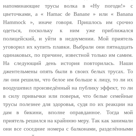
напоминающие трусы волка в «Ну погоди!» с
цветочками, а « Hamac de Banane » или « Banana
Hammock », иначе говоря. Пришлось им срочно
одеться, поскольку к ним уже приближался
полицейский, и уйти в недоумении. Мой приятель
уговорил их купить плавки. Выбрали они пятнадцать
одинаковых, по причине, известной только им самим.
На следующий день история повторилась. Наши
джентельмены опять были в своих белых трусах. То
ли они решили, что белое им больше к лицу, то ли их
воодушевил произведённый на публику эффект, то ли
в силу привычки или поверья, что белые семейные
трусы полезнее для здоровья, судя по их реакции на
дам в бикини, вполне оправданное. Тогда мой
приятель решился на крайнюю меру. Так как занимали
они все соседние номера с балконами, разделёнными