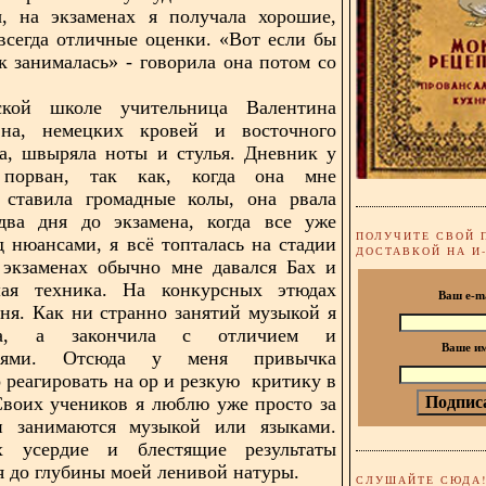
, на экзаменах я получала хорошие,
всегда отличные оценки. «Вот если бы
ак занималась» - говорила она потом со
кой школе учительница Валентина
вна, немецких кровей и восточного
а, швыряла ноты и стулья. Дневник у
порван, так как, когда она мне
о ставила громадные колы, она рвала
 два дня до экзамена, когда все уже
ПОЛУЧИТЕ СВОЙ 
д нюансами, я всё топталась на стадии
ДОСТАВКОЙ НА И
 экзаменах обычно мне давался Бах и
ая техника. На конкурсных этюдах
Ваш e-m
ня. Как ни странно занятий музыкой я
ла, а закончила с отличием и
Ваше и
циями. Отсюда у меня привычка
 реагировать на ор и резкую критику в
Своих учеников я люблю уже просто за
и занимаются музыкой или языками.
 усердие и блестящие результаты
я до глубины моей ленивой натуры.
СЛУШАЙТЕ СЮДА