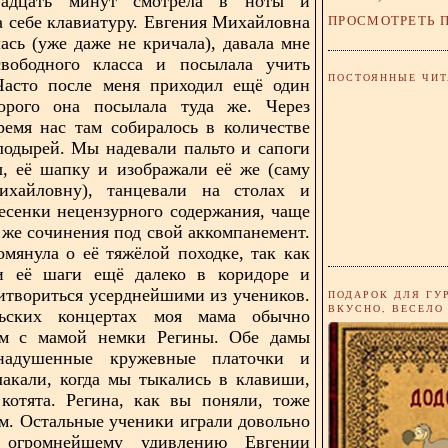
вадцать минут смотрела в ноты и
ПРОСМОТРЕТЬ 
а себе клавиатуру. Евгения Михайловна
ась (уже даже не кричала), давала мне
вободного класса и посылала учить
ПОСТОЯННЫЕ ЧИТ
 Часто после меня приходил ещё один
торого она посылала туда же. Через
ремя нас там собиралось в количестве
лодырей. Мы надевали пальто и сапоги
, её шапку и изображали её же (саму
хайловну), танцевали на столах и
есенки нецензурного содержания, чаще
о же сочинения под свой аккомпанемент.
омянула о её тяжёлой походке, так как
и её шаги ещё далеко в коридоре и
итвориться усерднейшими из учеников.
ПОДАРОК ДЛЯ ГУ
ВКУСНО, ВЕСЕЛО
ьских концертах моя мама обычно
ом с мамой немки Регины. Обе дамы
надушенные кружевные платочки и
акали, когда мы тыкались в клавиши,
котята. Регина, как вы поняли, тоже
м. Остальные ученики играли довольно
 огромнейшему удивлению Евгении