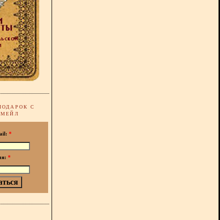
ПОДАРОК С
-МЕЙЛ
ail:
*
мя:
*
!