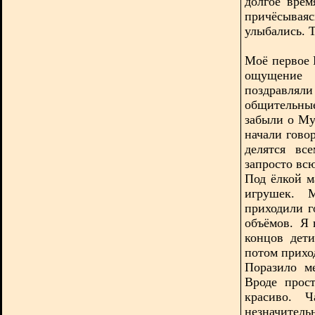
долгое врем
причёсываяс
улыбались. Т
Моё первое 
ощущение п
поздравля
общительны
забыли о Му
начали гово
делятся вс
запросто вс
Под ёлкой м
игрушек. М
приходили г
объёмов. Я 
концов дет
потом приход
Поразило м
Вроде прос
красиво. Ч
незначител