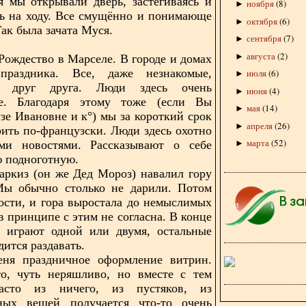
я мы открывали дверь, застёгиваясь и
ноября
(
8
)
►
ь на ходу. Все смущённо и понимающе
октября
(
6
)
►
ак была зачата Муся.
сентября
(
7
)
►
августа
(
2
)
►
Рождество в Марселе. В городе и домах
раздника. Все, даже незнакомые,
июля
(
6
)
►
ли друг друга. Люди здесь очень
июня
(
4
)
►
е. Благодаря этому тоже (если Вы
мая
(
14
)
►
зе Ивановне и к°) мы за короткий срок
апреля
(
26
)
►
рить по-французски. Люди здесь охотно
марта
(
52
)
еми новостями. Рассказывают о себе
►
ю подноготную.
аркиз (он же Дед Мороз) навалил гору
ы обычно столько не дарили. Потом
ости, и гора выростала до немыслимых
в принципе с этим не согласна. В конце
и играют одной или двумя, остальные
ится раздавать.
еня праздничное оформление витрин.
то, чуть неряшливо, но вместе с тем
асто из ничего, из пустяков, из
ьных вещей получается что-то очень