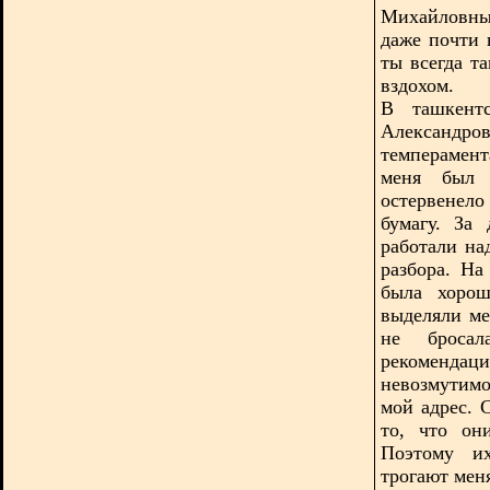
Михайловны
даже почти 
ты всегда т
вздохом.
В ташкентс
Александро
темперамент
меня был 
остервенел
бумагу. За
работали на
разбора. На
была хорош
выделяли ме
не броса
рекоменда
невозмутимо
мой адрес. 
то, что он
Поэтому их
трогают мен