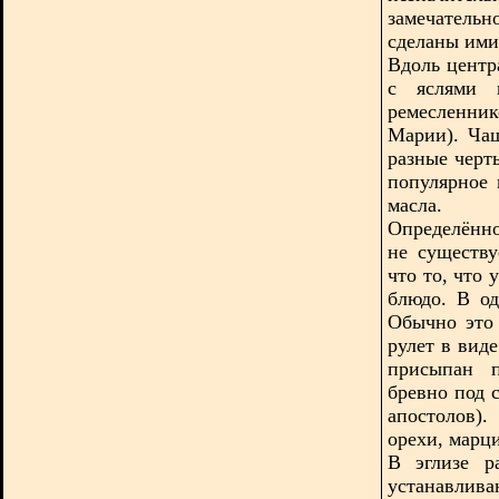
замечатель
сделаны ими
Вдоль центр
с яслями и
ремесленни
Марии). Чащ
разные черт
популярное
масла.
Определённо
не существу
что то, что 
блюдо. В од
Обычно это 
рулет в вид
присыпан п
бревно под 
апостолов)
орехи, марц
В эглизе р
устанавлив