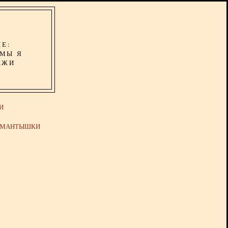
ИЕ:
ОМЫ Я
АЖИ
И
Й МАНТЫШКИ