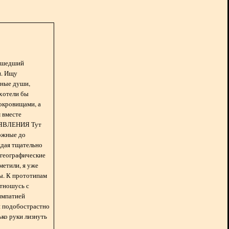
асшедший
н. Ищу
нные души,
хотели бы
окровищами, а
 вместе
БЪЯВЛЕНИЯ Тут
ожные до
ждая тщательно
 географические
метили, я уже
ды. К прототипам
отношусь с
импатией
 и подобострастно
лько руки лизнуть