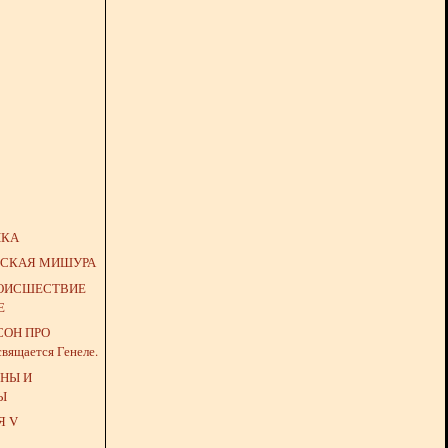
ЫКА
НСКАЯ МИШУРА
ОИСШЕСТВИЕ
Е
СОН ПРО
освящается Генеле.
ОНЫ И
Ы
Я V