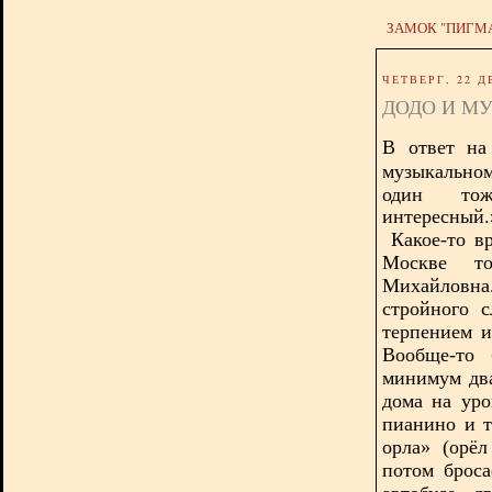
ЗАМОК "ПИГМ
ЧЕТВЕРГ, 22 Д
ДОДО И М
В ответ н
музыкальном
один тож
интересный
Какое-то в
Москве то
Михайловна.
стройного 
терпением и
Вообще-то 
минимум два
дома на уро
пианино и т
орла» (орёл
потом брос