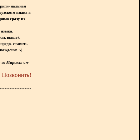
ориги- нальная
цузского языка в
рямо сразу из
 языка,
(см. выше).
предо- ставить
вождение :-)
из Марселя он-
5
Позвонить
!