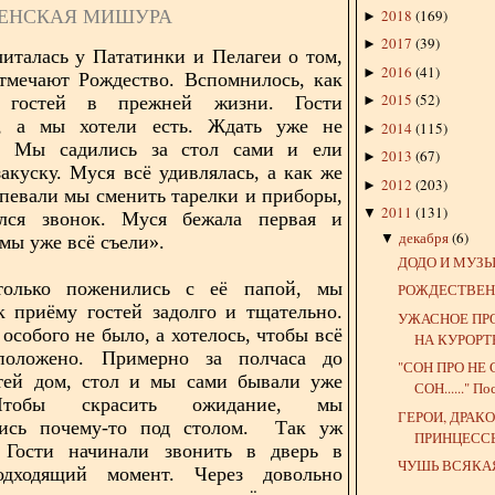
ЕНСКАЯ МИШУРА
2018
(
169
)
►
2017
(
39
)
►
читалась у Пататинки и Пелагеи о том,
2016
(
41
)
►
тмечают Рождество. Вспомнилось, как
2015
(
52
)
гостей в прежней жизни. Гости
►
и, а мы хотели есть. Ждать уже не
2014
(
115
)
►
. Мы садились за стол сами и ели
2013
(
67
)
►
закуску. Муся всё удивлялась, а как же
2012
(
203
)
►
спевали мы сменить тарелки и приборы,
2011
(
131
)
▼
ался звонок. Муся бежала первая и
декабря
(
6
)
▼
мы уже всё съели».
ДОДО И МУЗ
олько поженились с её папой, мы
РОЖДЕСТВЕ
к приёму гостей задолго и тщательно.
УЖАСНОЕ ПР
особого не было, а хотелось, чтобы всё
НА КУРОРТ
оложено. Примерно за полчаса до
"СОН ПРО НЕ 
стей дом, стол и мы сами бывали уже
СОН......" П
Чтобы скрасить ожидание, мы
ГЕРОИ, ДРАК
лись почему-то под столом. Так уж
ПРИНЦЕСС
. Гости начинали звонить в дверь в
ЧУШЬ ВСЯКА
дходящий момент. Через довольно