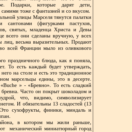
ное. Подарки, которые дарят дети,
 самими тоже с фантазией и со вкусом.
альной улицы Марселя тянутся палатки
 сантонами (фигурками пастухов,
ков, святых, младенца Христа и Девы
е всего они сделаны вручную, у всех
ы лиц, весьма выразительных. Продают
 во всей Франции мыло из оливкового
го праздничного блюда, как я поняла,
ет. То есть каждый будет утверждать,
у него на столе и есть это традиционное
ном марсельцы едины, это в десерте.
«Buche » - «Бревно». То есть сладкий
е бревна. Часто он покрыт шоколадом и
удрой, что, видимо, символизирует
снегом. И обязательны 13 сладостей (13
. Это сухофрукты, финики, миндаль и
ипан.
айона, в котором мы жили раньше,
ают механический миниатюрный город