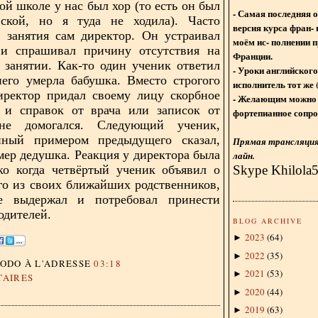
ой школе у нас был хор (то есть он был
- Самая последняя 
ской, но я туда не ходила). Часто
версия курса фран- 
 занятия сам директор. Он устраивал
моём ис- полнении п
 и спрашивал причину отсутствия на
Франции.
занятии. Как-то один ученик ответил
- Уроки английского
него умерла бабушка. Вместо строгого
исполнитель тот же 
иректор придал своему лицу скорбное
- Желающим можно 
 и справок от врача или записок от
фортепианное сопро
не домогался. Следующий ученик,
нный примером предыдущего сказал,
Прямая трансляция 
умер дедушка. Реакция у директора была
лайн.
Skype Khilola
ко когда четвёртый ученик объявил о
го из своих ближайших родственников,
е выдержал и потребовал принести
одителей.
BLOG ARCHIVE
2023
(
64
)
►
2022
(
35
)
►
DODO
À L'ADRESSE
03:18
2021
(
53
)
►
TAIRES
2020
(
44
)
►
2019
(
63
)
►