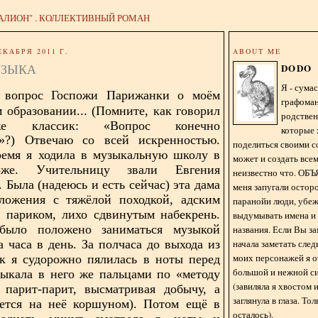
АЛИОН" . КОЛЛЕКТИВНЫЙ РОМАН
ЕКАБРЯ 2011 Г.
ABOUT ME
УЗЫКА
DODO
Я - сум
а
вопрос
Госпожи Парижанки о моём
графома
..
 образовании.
(Помните, как говорил
родстве
е классик: «Вопрос конечно
которые 
.»?)
Отвечаю со всей искренностью.
поделиться своими с
ремя я ходила в музыкальную школу в
может и создать всем
же. Учительницу звали Евгения
неизвестно что. О
 Была (надеюсь и есть сейчас) эта дама
меня запугали остор
сложения с тяжёлой походкой, адским
паранойи люди, убе
 париком, лихо сдвинутым набекрень.
выдумывать имена и
было положено заниматься музыкой
названия. Если Вы за
начала заметать сле
 часа в день. За полчаса до выхода из
моих персонажей я 
к я судорожно пялилась в ноты перед
большой и нежной с
ыкала в него же пальцами по «методу
(завиляла я хвостом
 парит-парит, высматривая добычу, а
заглянула в глаза. То
ается на неё коршуном). Потом ещё в
осталось).