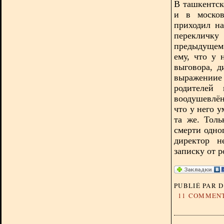
В ташкентск
и в москов
приходил на
перекличку
предыдущем 
ему, что у 
выговора, д
выражениие
родителей 
воодушевлё
что у него 
та же. Толь
смерти одно
директор н
записку от р
PUBLIÉ PAR 
11 COMMEN