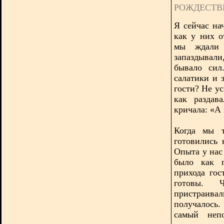
РОЖДЕСТВ
Я сейчас на
как у них о
мы ждали 
запаздывал
бывало сил
салатики и 
гости? Не у
как раздав
кричала: «А 
Когда мы т
готовились 
Опыта у нас 
было как п
прихода го
готовы. 
пристраива
получалось
самый непо