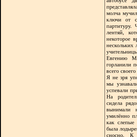
автобусе д
представлял
молча мучил
ключи от с
партитуру.
лентяй, ко
некоторое в
нескольких 
учительницы
Евгению Ми
горланили п
всего своег
Я не зря уп
мы узнавал
успевали пр
На родител
сидела ряд
вынимали 
умилённо пл
как слепые 
была лодыре
сносно. К