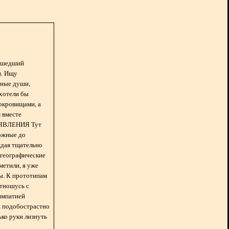
асшедший
н. Ищу
нные души,
хотели бы
окровищами, а
 вместе
БЪЯВЛЕНИЯ Тут
ожные до
ждая тщательно
 географические
метили, я уже
ды. К прототипам
отношусь с
импатией
 и подобострастно
лько руки лизнуть