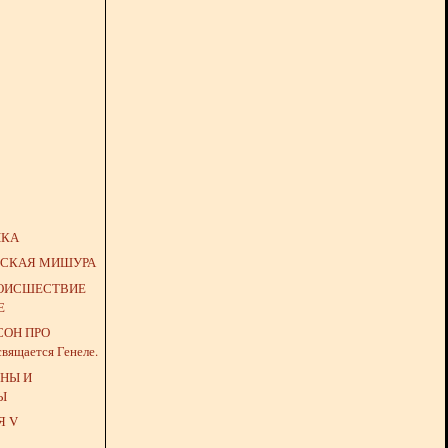
ЫКА
НСКАЯ МИШУРА
ОИСШЕСТВИЕ
Е
СОН ПРО
освящается Генеле.
ОНЫ И
Ы
Я V