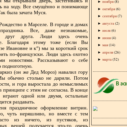
я мы открывали дверь, застёгиваясь и
ноября
(
8
)
►
ь на ходу. Все смущённо и понимающе
октября
(
6
)
►
ак была зачата Муся.
сентября
(
7
)
►
августа
(
2
)
►
Рождество в Марселе. В городе и домах
раздника. Все, даже незнакомые,
июля
(
6
)
►
ли друг друга. Люди здесь очень
июня
(
4
)
►
е. Благодаря этому тоже (если Вы
мая
(
14
)
►
зе Ивановне и к°) мы за короткий срок
апреля
(
26
)
►
рить по-французски. Люди здесь охотно
марта
(
52
)
еми новостями. Рассказывают о себе
►
ю подноготную.
аркиз (он же Дед Мороз) навалил гору
ы обычно столько не дарили. Потом
ости, и гора выростала до немыслимых
в принципе с этим не согласна. В конце
и играют одной или двумя, остальные
ится раздавать.
еня праздничное оформление витрин.
то, чуть неряшливо, но вместе с тем
асто из ничего, из пустяков, из
ьных вещей получается что-то очень