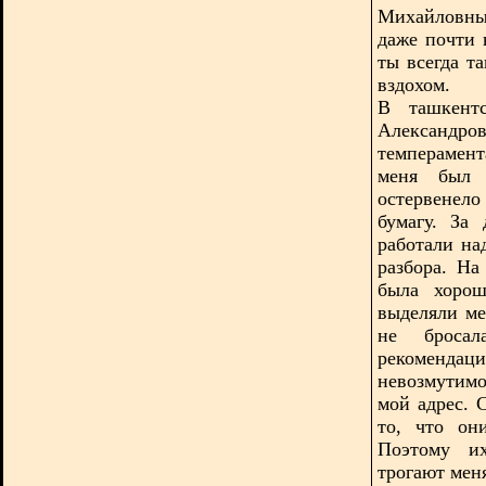
Михайловны
даже почти 
ты всегда т
вздохом.
В ташкентс
Александро
темперамент
меня был 
остервенел
бумагу. За
работали на
разбора. На
была хорош
выделяли ме
не броса
рекоменда
невозмутимо
мой адрес. 
то, что он
Поэтому их
трогают мен