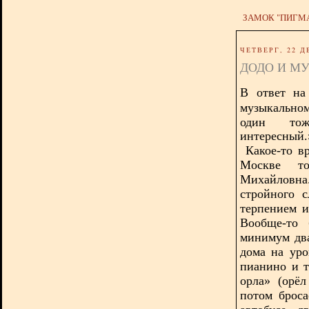
ЗАМОК "ПИГМ
ЧЕТВЕРГ, 22 Д
ДОДО И М
В ответ н
музыкальном
один тож
интересный
Какое-то в
Москве то
Михайловна.
стройного 
терпением и
Вообще-то 
минимум два
дома на уро
пианино и т
орла» (орёл
потом брос