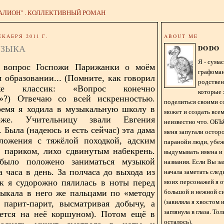
АЛИОН" . КОЛЛЕКТИВНЫЙ РОМАН
ЕКАБРЯ 2011 Г.
ABOUT ME
УЗЫКА
DODO
Я - сум
а
вопрос
Госпожи Парижанки о моём
графома
..
 образовании.
(Помните, как говорил
родстве
е классик: «Вопрос конечно
которые 
.»?)
Отвечаю со всей искренностью.
поделиться своими с
ремя я ходила в музыкальную школу в
может и создать всем
же. Учительницу звали Евгения
неизвестно что. О
 Была (надеюсь и есть сейчас) эта дама
меня запугали остор
сложения с тяжёлой походкой, адским
паранойи люди, убе
 париком, лихо сдвинутым набекрень.
выдумывать имена и
было положено заниматься музыкой
названия. Если Вы за
начала заметать сле
 часа в день. За полчаса до выхода из
моих персонажей я 
к я судорожно пялилась в ноты перед
большой и нежной с
ыкала в него же пальцами по «методу
(завиляла я хвостом
 парит-парит, высматривая добычу, а
заглянула в глаза. То
ается на неё коршуном). Потом ещё в
осталось).