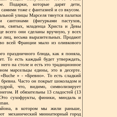
ное. Подарки, которые дарят дети,
 самими тоже с фантазией и со вкусом.
альной улицы Марселя тянутся палатки
 сантонами (фигурками пастухов,
ков, святых, младенца Христа и Девы
е всего они сделаны вручную, у всех
ы лиц, весьма выразительных. Продают
 во всей Франции мыло из оливкового
го праздничного блюда, как я поняла,
ет. То есть каждый будет утверждать,
у него на столе и есть это традиционное
ном марсельцы едины, это в десерте.
«Buche » - «Бревно». То есть сладкий
е бревна. Часто он покрыт шоколадом и
удрой, что, видимо, символизирует
снегом. И обязательны 13 сладостей (13
. Это сухофрукты, финики, миндаль и
ипан.
айона, в котором мы жили раньше,
ают механический миниатюрный город