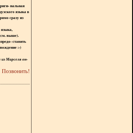
ориги- нальная
цузского языка в
рямо сразу из
 языка,
(см. выше).
предо- ставить
вождение :-)
из Марселя он-
5
Позвонить
!