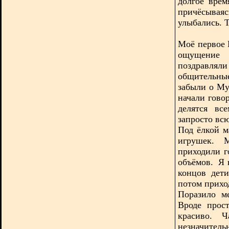
долгое врем
причёсываяс
улыбались. Т
Моё первое 
ощущение п
поздравля
общительны
забыли о Му
начали гово
делятся вс
запросто вс
Под ёлкой м
игрушек. М
приходили г
объёмов. Я 
концов дет
потом приход
Поразило м
Вроде прос
красиво. Ч
незначител