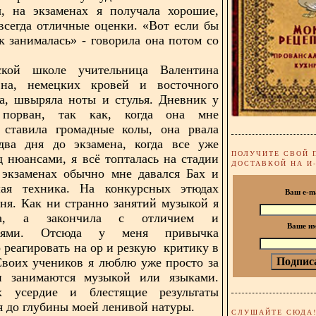
, на экзаменах я получала хорошие,
всегда отличные оценки. «Вот если бы
ак занималась» - говорила она потом со
кой школе учительница Валентина
вна, немецких кровей и восточного
а, швыряла ноты и стулья. Дневник у
порван, так как, когда она мне
о ставила громадные колы, она рвала
 два дня до экзамена, когда все уже
ПОЛУЧИТЕ СВОЙ 
д нюансами, я всё топталась на стадии
ДОСТАВКОЙ НА И
 экзаменах обычно мне давался Бах и
ая техника. На конкурсных этюдах
Ваш e-m
ня. Как ни странно занятий музыкой я
ла, а закончила с отличием и
Ваше и
циями. Отсюда у меня привычка
 реагировать на ор и резкую критику в
Своих учеников я люблю уже просто за
и занимаются музыкой или языками.
 усердие и блестящие результаты
я до глубины моей ленивой натуры.
СЛУШАЙТЕ СЮДА