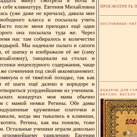
вадцать минут смотрела в ноты и
ПРОСМОТРЕТЬ 
а себе клавиатуру. Евгения Михайловна
ась (уже даже не кричала), давала мне
вободного класса и посылала учить
ПОСТОЯННЫЕ ЧИТ
 Часто после меня приходил ещё один
торого она посылала туда же. Через
ремя нас там собиралось в количестве
лодырей. Мы надевали пальто и сапоги
, её шапку и изображали её же (саму
хайловну), танцевали на столах и
есенки нецензурного содержания, чаще
о же сочинения под свой аккомпанемент.
омянула о её тяжёлой походке, так как
и её шаги ещё далеко в коридоре и
итвориться усерднейшими из учеников.
ПОДАРОК ДЛЯ ГУ
ВКУСНО, ВЕСЕЛО
ьских концертах моя мама обычно
ом с мамой немки Регины. Обе дамы
надушенные кружевные платочки и
акали, когда мы тыкались в клавиши,
котята. Регина, как вы поняли, тоже
м. Остальные ученики играли довольно
 огромнейшему удивлению Евгении