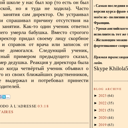
ой школе у нас был хор (то есть он был
- Самая последняя 
ской, но я туда не ходила). Часто
версия курса фран- 
 занятия сам директор. Он устраивал
моём ис- полнении п
 и спрашивал причину отсутствия на
Франции.
занятии. Как-то один ученик ответил
- Уроки английского
него умерла бабушка. Вместо строгого
исполнитель тот же 
иректор придал своему лицу скорбное
- Желающим можно 
 и справок от врача или записок от
фортепианное сопро
не домогался. Следующий ученик,
нный примером предыдущего сказал,
Прямая трансляция 
умер дедушка. Реакция у директора была
лайн.
Skype Khilola
ко когда четвёртый ученик объявил о
го из своих ближайших родственников,
е выдержал и потребовал принести
одителей.
BLOG ARCHIVE
2023
(
64
)
►
2022
(
35
)
►
DODO
À L'ADRESSE
03:18
2021
(
53
)
►
TAIRES
2020
(
44
)
►
2019
(
63
)
►