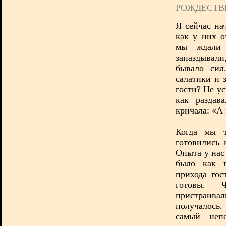
РОЖДЕСТВ
Я сейчас на
как у них о
мы ждали 
запаздывал
бывало сил
салатики и 
гости? Не у
как раздав
кричала: «А 
Когда мы т
готовились 
Опыта у нас 
было как п
прихода го
готовы. 
пристраива
получалось
самый непо