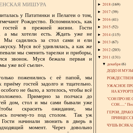
ЕНСКАЯ МИШУРА
2018
(
169
)
►
2017
(
39
)
►
читалась у Пататинки и Пелагеи о том,
2016
(
41
)
►
тмечают Рождество. Вспомнилось, как
2015
(
52
)
гостей в прежней жизни. Гости
►
и, а мы хотели есть. Ждать уже не
2014
(
115
)
►
. Мы садились за стол сами и ели
2013
(
67
)
►
закуску. Муся всё удивлялась, а как же
2012
(
203
)
►
спевали мы сменить тарелки и приборы,
2011
(
131
)
▼
ался звонок. Муся бежала первая и
декабря
(
6
)
▼
мы уже всё съели».
ДОДО И МУЗ
олько поженились с её папой, мы
РОЖДЕСТВЕ
к приёму гостей задолго и тщательно.
УЖАСНОЕ ПР
особого не было, а хотелось, чтобы всё
НА КУРОРТ
оложено. Примерно за полчаса до
"СОН ПРО НЕ 
стей дом, стол и мы сами бывали уже
СОН......" П
Чтобы скрасить ожидание, мы
ГЕРОИ, ДРАК
лись почему-то под столом. Так уж
ПРИНЦЕСС
. Гости начинали звонить в дверь в
ЧУШЬ ВСЯКА
дходящий момент. Через довольно