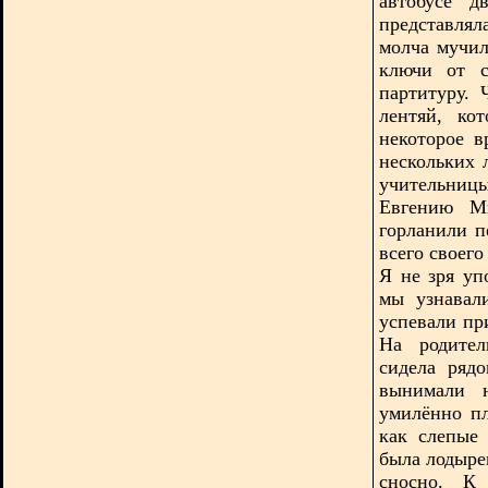
автобусе д
представлял
молча мучил
ключи от с
партитуру.
лентяй, ко
некоторое в
нескольких 
учительницы
Евгению Ми
горланили п
всего своег
Я не зря уп
мы узнавал
успевали пр
На родител
сидела ряд
вынимали 
умилённо пл
как слепые 
была лодыре
сносно. К