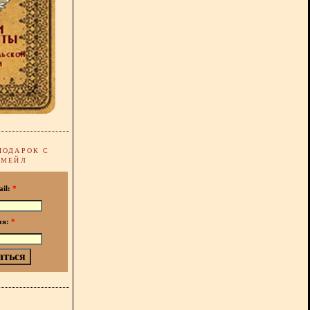
ПОДАРОК С
-МЕЙЛ
ail:
*
мя:
*
!