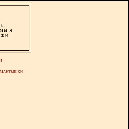
ИЕ:
ОМЫ Я
АЖИ
И
Й МАНТЫШКИ