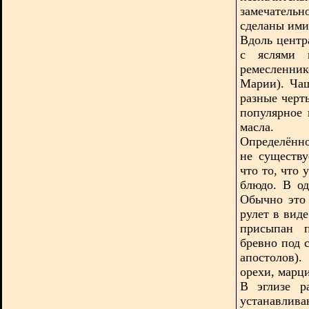
замечатель
сделаны ими
Вдоль центр
с яслями и
ремесленни
Марии). Чащ
разные черт
популярное
масла.
Определённо
не существу
что то, что 
блюдо. В од
Обычно это 
рулет в вид
присыпан п
бревно под 
апостолов)
орехи, марц
В эглизе р
устанавлив