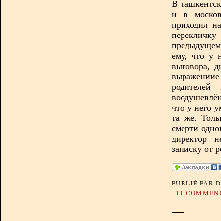
В ташкентск
и в москов
приходил на
перекличку
предыдущем 
ему, что у 
выговора, д
выражениие
родителей 
воодушевлё
что у него 
та же. Толь
смерти одно
директор н
записку от р
PUBLIÉ PAR 
11 COMMEN