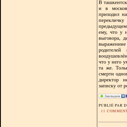
В ташкентск
и в москов
приходил на
перекличку
предыдущем 
ему, что у 
выговора, д
выражениие
родителей 
воодушевлё
что у него 
та же. Толь
смерти одно
директор н
записку от р
PUBLIÉ PAR 
11 COMMEN