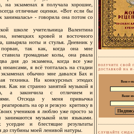
, на экзаменах я получала хорошие,
всегда отличные оценки. «Вот если бы
ак занималась» - говорила она потом со
кой школе учительница Валентина
вна, немецких кровей и восточного
а, швыряла ноты и стулья. Дневник у
порван, так как, когда она мне
о ставила громадные колы, она рвала
 два дня до экзамена, когда все уже
ПОЛУЧИТЕ СВОЙ 
д нюансами, я всё топталась на стадии
ДОСТАВКОЙ НА И
 экзаменах обычно мне давался Бах и
ая техника. На конкурсных этюдах
Ваш e-m
ня. Как ни странно занятий музыкой я
ла, а закончила с отличием и
Ваше и
циями. Отсюда у меня привычка
 реагировать на ор и резкую критику в
Своих учеников я люблю уже просто за
и занимаются музыкой или языками.
 усердие и блестящие результаты
я до глубины моей ленивой натуры.
СЛУШАЙТЕ СЮДА