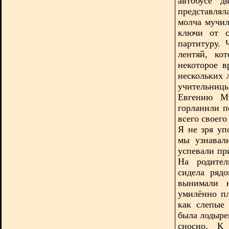
автобусе д
представлял
молча мучил
ключи от с
партитуру.
лентяй, ко
некоторое в
нескольких 
учительницы
Евгению Ми
горланили п
всего своег
Я не зря уп
мы узнавал
успевали пр
На родител
сидела ряд
вынимали 
умилённо пл
как слепые 
была лодыре
сносно. К