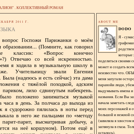
АЛИОН" . КОЛЛЕКТИВНЫЙ РОМАН
ЕКАБРЯ 2011 Г.
ABOUT ME
УЗЫКА
DODO
Я - сум
а
вопрос
Госпожи Парижанки о моём
графома
..
 образовании.
(Помните, как говорил
родстве
е классик: «Вопрос конечно
которые 
.»?)
Отвечаю со всей искренностью.
поделиться своими с
ремя я ходила в музыкальную школу в
может и создать всем
же. Учительницу звали Евгения
неизвестно что. О
 Была (надеюсь и есть сейчас) эта дама
меня запугали остор
сложения с тяжёлой походкой, адским
паранойи люди, убе
 париком, лихо сдвинутым набекрень.
выдумывать имена и
было положено заниматься музыкой
названия. Если Вы за
начала заметать сле
 часа в день. За полчаса до выхода из
моих персонажей я 
к я судорожно пялилась в ноты перед
большой и нежной с
ыкала в него же пальцами по «методу
(завиляла я хвостом
 парит-парит, высматривая добычу, а
заглянула в глаза. То
ается на неё коршуном). Потом ещё в
осталось).