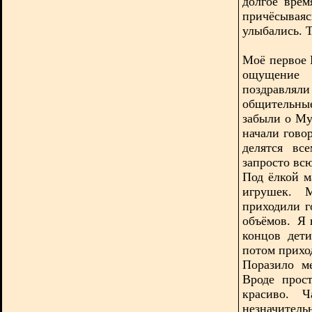
долгое врем
причёсываяс
улыбались. Т
Моё первое 
ощущение п
поздравля
общительны
забыли о Му
начали гово
делятся вс
запросто вс
Под ёлкой м
игрушек. М
приходили г
объёмов. Я 
концов дет
потом приход
Поразило м
Вроде прос
красиво. Ч
незначител