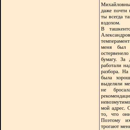
Михайловны
даже почти 
ты всегда т
вздохом.
В ташкентс
Александро
темперамент
меня был 
остервенел
бумагу. За
работали на
разбора. На
была хорош
выделяли ме
не броса
рекоменда
невозмутимо
мой адрес. 
то, что он
Поэтому их
трогают мен