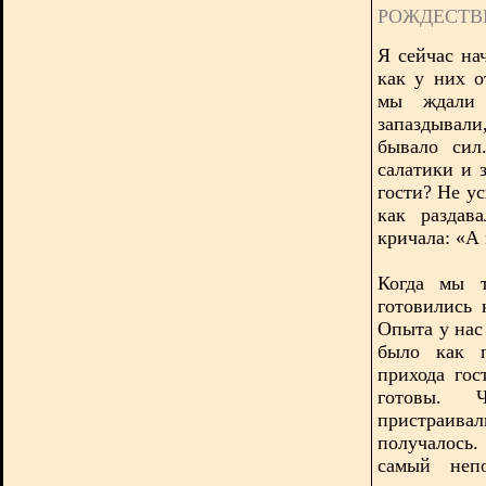
РОЖДЕСТВ
Я сейчас на
как у них о
мы ждали 
запаздывал
бывало сил
салатики и 
гости? Не у
как раздав
кричала: «А 
Когда мы т
готовились 
Опыта у нас 
было как п
прихода го
готовы. 
пристраива
получалось
самый непо