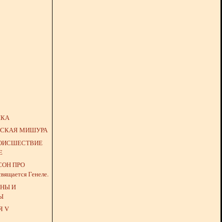
ЫКА
НСКАЯ МИШУРА
ОИСШЕСТВИЕ
Е
СОН ПРО
освящается Генеле.
ОНЫ И
Ы
Я V