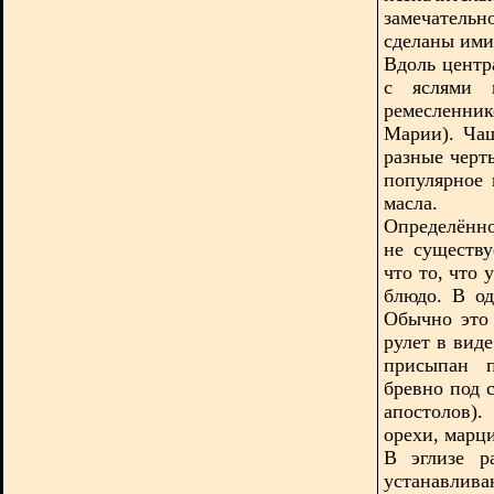
замечатель
сделаны ими
Вдоль центр
с яслями и
ремесленни
Марии). Чащ
разные черт
популярное
масла.
Определённо
не существу
что то, что 
блюдо. В од
Обычно это 
рулет в вид
присыпан п
бревно под 
апостолов)
орехи, марц
В эглизе р
устанавлив