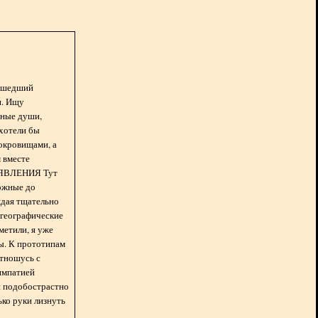
асшедший
н. Ищу
нные души,
хотели бы
окровищами, а
 вместе
БЪЯВЛЕНИЯ Тут
ожные до
ждая тщательно
 географические
метили, я уже
ды. К прототипам
отношусь с
импатией
 и подобострастно
лько руки лизнуть