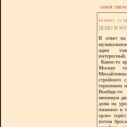
ЗАМОК "ПИГМ
ЧЕТВЕРГ, 22 Д
ДОДО И М
В ответ н
музыкальном
один тож
интересный
Какое-то в
Москве то
Михайловна.
стройного 
терпением и
Вообще-то 
минимум два
дома на уро
пианино и т
орла» (орёл
потом брос