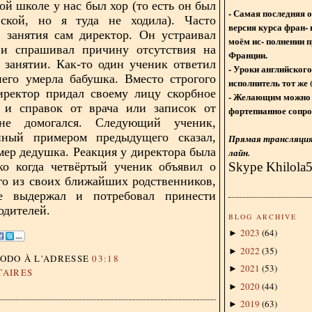
ой школе у нас был хор (то есть он был
- Самая последняя 
ской, но я туда не ходила). Часто
версия курса фран- 
 занятия сам директор. Он устраивал
моём ис- полнении п
 и спрашивал причину отсутствия на
Франции.
занятии. Как-то один ученик ответил
- Уроки английского
него умерла бабушка. Вместо строгого
исполнитель тот же 
иректор придал своему лицу скорбное
- Желающим можно 
 и справок от врача или записок от
фортепианное сопро
не домогался. Следующий ученик,
нный примером предыдущего сказал,
Прямая трансляция 
умер дедушка. Реакция у директора была
лайн.
Skype Khilola
ко когда четвёртый ученик объявил о
го из своих ближайших родственников,
е выдержал и потребовал принести
одителей.
BLOG ARCHIVE
2023
(
64
)
►
2022
(
35
)
►
DODO
À L'ADRESSE
03:18
2021
(
53
)
►
TAIRES
2020
(
44
)
►
2019
(
63
)
►