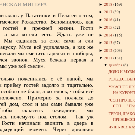
ЕНСКАЯ МИШУРА
2018
(
169
)
►
2017
(
39
)
►
читалась у Пататинки и Пелагеи о том,
2016
(
41
)
►
тмечают Рождество. Вспомнилось, как
2015
(
52
)
гостей в прежней жизни. Гости
►
и, а мы хотели есть. Ждать уже не
2014
(
115
)
►
. Мы садились за стол сами и ели
2013
(
67
)
►
закуску. Муся всё удивлялась, а как же
2012
(
203
)
►
спевали мы сменить тарелки и приборы,
2011
(
131
)
▼
ался звонок. Муся бежала первая и
декабря
(
6
)
▼
мы уже всё съели».
ДОДО И МУЗ
олько поженились с её папой, мы
РОЖДЕСТВЕ
к приёму гостей задолго и тщательно.
УЖАСНОЕ ПР
особого не было, а хотелось, чтобы всё
НА КУРОРТ
оложено. Примерно за полчаса до
"СОН ПРО НЕ 
стей дом, стол и мы сами бывали уже
СОН......" П
Чтобы скрасить ожидание, мы
ГЕРОИ, ДРАК
лись почему-то под столом. Так уж
ПРИНЦЕСС
. Гости начинали звонить в дверь в
ЧУШЬ ВСЯКА
дходящий момент. Через довольно