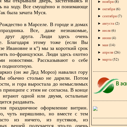
я мы открывали дверь, застёгиваясь и
ноября
(
8
)
►
ь на ходу. Все смущённо и понимающе
октября
(
6
)
►
ак была зачата Муся.
сентября
(
7
)
►
августа
(
2
)
►
Рождество в Марселе. В городе и домах
раздника. Все, даже незнакомые,
июля
(
6
)
►
ли друг друга. Люди здесь очень
июня
(
4
)
►
е. Благодаря этому тоже (если Вы
мая
(
14
)
►
зе Ивановне и к°) мы за короткий срок
апреля
(
26
)
►
рить по-французски. Люди здесь охотно
марта
(
52
)
еми новостями. Рассказывают о себе
►
ю подноготную.
аркиз (он же Дед Мороз) навалил гору
ы обычно столько не дарили. Потом
ости, и гора выростала до немыслимых
в принципе с этим не согласна. В конце
и играют одной или двумя, остальные
ится раздавать.
еня праздничное оформление витрин.
то, чуть неряшливо, но вместе с тем
асто из ничего, из пустяков, из
ьных вещей получается что-то очень