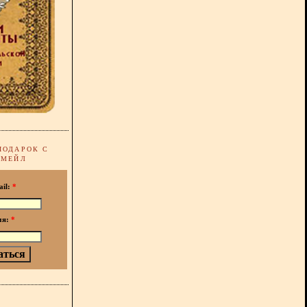
ПОДАРОК С
-МЕЙЛ
ail:
*
мя:
*
!