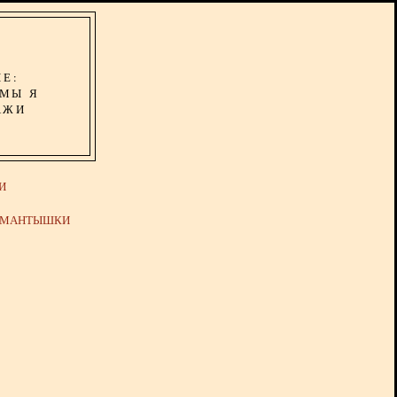
ИЕ:
ОМЫ Я
АЖИ
И
Й МАНТЫШКИ