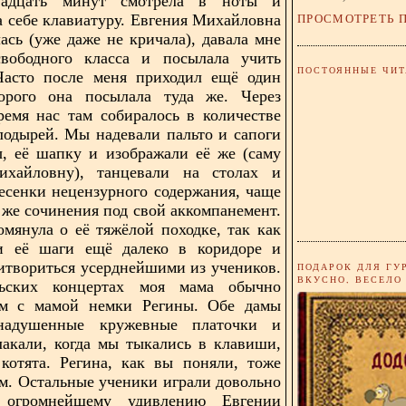
вадцать минут смотрела в ноты и
ПРОСМОТРЕТЬ 
а себе клавиатуру. Евгения Михайловна
ась (уже даже не кричала), давала мне
вободного класса и посылала учить
ПОСТОЯННЫЕ ЧИТ
 Часто после меня приходил ещё один
торого она посылала туда же. Через
ремя нас там собиралось в количестве
лодырей. Мы надевали пальто и сапоги
, её шапку и изображали её же (саму
хайловну), танцевали на столах и
есенки нецензурного содержания, чаще
о же сочинения под свой аккомпанемент.
омянула о её тяжёлой походке, так как
и её шаги ещё далеко в коридоре и
итвориться усерднейшими из учеников.
ПОДАРОК ДЛЯ ГУ
ВКУСНО, ВЕСЕЛО
ьских концертах моя мама обычно
ом с мамой немки Регины. Обе дамы
надушенные кружевные платочки и
акали, когда мы тыкались в клавиши,
котята. Регина, как вы поняли, тоже
м. Остальные ученики играли довольно
 огромнейшему удивлению Евгении