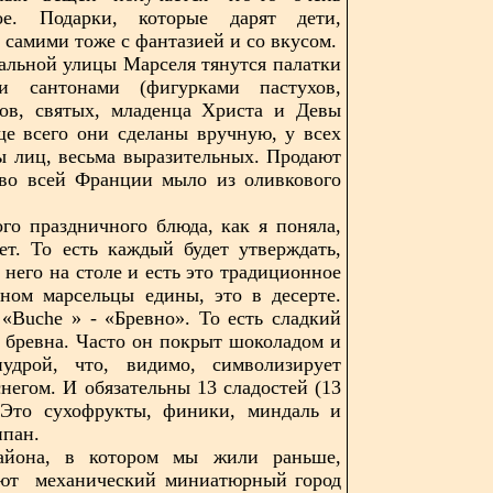
ное. Подарки, которые дарят дети,
 самими тоже с фантазией и со вкусом.
альной улицы Марселя тянутся палатки
 сантонами (фигурками пастухов,
ков, святых, младенца Христа и Девы
е всего они сделаны вручную, у всех
ы лиц, весьма выразительных. Продают
 во всей Франции мыло из оливкового
го праздничного блюда, как я поняла,
ет. То есть каждый будет утверждать,
у него на столе и есть это традиционное
ном марсельцы едины, это в десерте.
«Buche » - «Бревно». То есть сладкий
е бревна. Часто он покрыт шоколадом и
удрой, что, видимо, символизирует
снегом. И обязательны 13 сладостей (13
. Это сухофрукты, финики, миндаль и
ипан.
айона, в котором мы жили раньше,
ают механический миниатюрный город