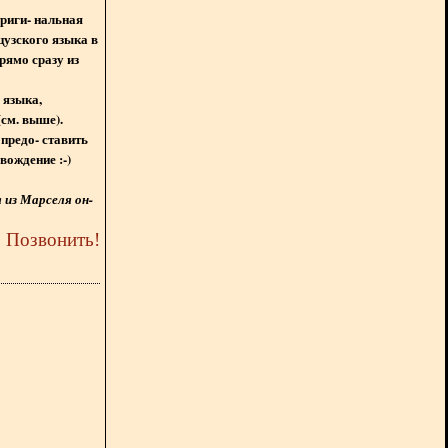
ориги- нальная
цузского языка в
рямо сразу из
 языка,
(см. выше).
предо- ставить
вождение :-)
из Марселя он-
5
Позвонить
!