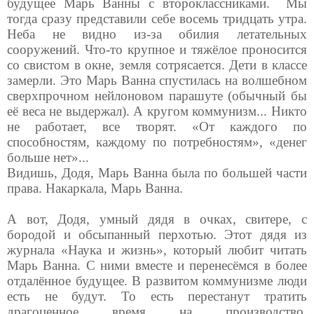
будущее Марь Ванны с второклассниками.
Мы
тогда сразу представили себе восемь тридцать утра.
Неба не видно из-за обилия летательных
сооружений. Что-то крупное и тяжёлое проносится
со свистом в окне, земля сотрясается. Дети в классе
замерли. Это Марь Ванна спустилась на волшебном
сверхпрочном нейлоновом парашуте (обычный бы
её веса не выдержал). А кругом коммунизм... Никто
не работает, все творят. «От каждого по
способностям, каждому по потребностям», «денег
больше нет»...
Видишь, Додя, Марь Ванна была по большей части
права. Накаркала, Марь Ванна.
А вот, Додя, умный дядя в очках, свитере, с
бородой и обсыпанный перхотью. Этот дядя из
журнала «Наука и жизнь», который любит читать
Марь Ванна. С ними вместе и перенесёмся в более
отдалённое будущее. В развитом коммунизме люди
есть не будут. То есть перестанут тратить
драгоценное время на производство,