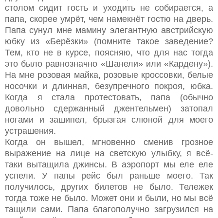
столом сидит гость и уходить не собирается, а
папа, скорее умрёт, чем намекнёт гостю на дверь.
Папа сунул мне мамину элегантную австрийскую
юбку из «Берёзки» (помните такое заведение?
Тем, кто не в курсе, поясняю, что для нас тогда
это было равнозначно «Шанели» или «Кардену»).
На мне розовая майка, розовые кроссовки, белые
носочки и длинная, безупречного покроя, юбка.
Когда я стала протестовать, папа (обычно
довольно сдержанный джентельмен) затопал
ногами и зашипел, брызгая слюной для моего
устрашения.
Когда он вышел, мгновенно сменив грозное
выражение на лице на светскую улыбку, я всё-
таки вытащила джинсы. В аэропорт мы еле еле
успели. У папы рейс был раньше моего. Так
получилось, других билетов не было. Тележек
тогда тоже не было. Может они и были, но мы всё
тащили сами. Папа благополучно загрузился на