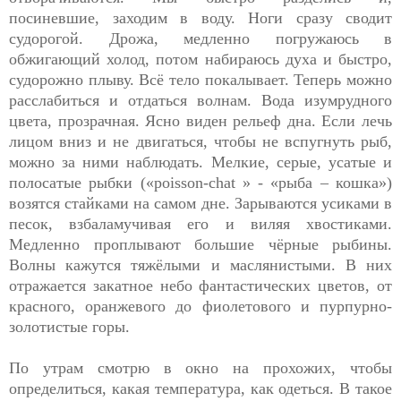
посиневшие, заходим в воду. Ноги сразу сводит
судорогой. Дрожа, медленно погружаюсь в
обжигающий холод, потом набираюсь духа и быстро,
судорожно плыву. Всё тело покалывает. Теперь можно
расслабиться и отдаться волнам. Вода изумрудного
цвета, прозрачная. Ясно виден рельеф дна. Если лечь
лицом вниз и не двигаться, чтобы не вспугнуть рыб,
можно за ними наблюдать. Мелкие, серые, усатые и
полосатые рыбки («poisson-chat » - «рыба – кошка»)
возятся стайками на самом дне. Зарываются усиками в
песок, взбаламучивая его и виляя хвостиками.
Медленно проплывают большие чёрные рыбины.
Волны кажутся тяжёлыми и маслянистыми. В них
отражается закатное небо фантастических цветов, от
красного, оранжевого до фиолетового и пурпурно-
золотистые горы.
По утрам смотрю в окно на прохожих, чтобы
определиться, какая температура, как одеться. В такое