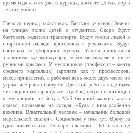
время года кто-то уже в куртках, а кто-то до сих пор в
летних майках.
Начался период забастовок. Бастуют учителя. Значит
на улицах полно детей и студентов. Скоро будут
бастовать водители транспорта. Будут толпы людей в
спортивной одежде, кроссовках с рюкзаками. Будут
бастовать и уборщики мусора. Улицы наполнятся
зловонием, кучами мусора, зелёными мухами и почти
ручными крысами. У мусорщиков (профессия – мечта
среднего марсельца) зарплата как у профессоров,
масса привелегий, а рабочий день около двух часов по
утрам, всё равно бастуют. Для этой работы надо быть
чистокровным французом. Арабов, негров и китайцев
в мусорщики не берут. Мой бывший маркиз как-то
сказал, показывая на соседа: «Будь с ним особенно
вежлива. Влиятельный человек – начальник большой
марсельской свалки». Социализм у них тут. Врачу за
один визит платят 25 евро, слесарю – 60, если ещё
уговоришь. Судьи зарабатывают как мусорщики, а