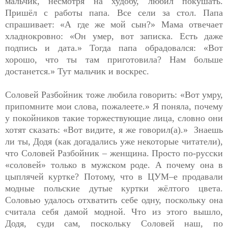
мальчик, несмотря на худобу, любил покушать.
Пришёл с работы папа. Все сели за стол. Папа
спрашивает: «А где же мой сын?» Мама отвечает
хладнокровно: «Он умер, вот записка. Есть даже
подпись и дата.» Тогда папа обрадовался: «Вот
хорошо, что ты там приготовила? Нам больше
достанется.» Тут мальчик и воскрес.
Соловей Разбойник тоже любила говорить: «Вот умру,
припомните мои слова, пожалеете.» Я поняла, почему
у покойников такие торжествующие лица, словно они
хотят сказать: «Вот видите, я же говорил(а).» Знаешь
ли ты, Додя (как догадались уже некоторые читатели),
что Соловей Разбойник – женщина. Просто по-русски
«соловей» только в мужском роде. А почему она в
цыплячей куртке? Потому, что в ЦУМ–е продавали
модные польские дутые куртки жёлтого цвета.
Соловью удалось отхватить себе одну, поскольку она
считала себя дамой модной. Что из этого вышло,
Додя, суди сам, поскольку Соловей наш, по