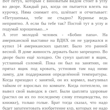
Вот петух, который с виноватым видом стоит в углу
во дворе. Каждый раз, когда он пытается влезть на
курочку, Няма снимает его, шлёпает и отчитывает:
«Петушенька, тебе не стыдно? Куринье ведь
неприятно. А если бы тебе так? Постой тут в углу и
подумай хорошенько...»
А этот молодой человек - «Бобин папа». На
американской выставке на ВДНХ он не удержался и
купил 14 американских цыплят. Было это ранней
весной. В доме живность держать было запрещено. Во
дворе было ещё холодно. Он сунул цыплят в ящик,
устланный соломой. Пока он был на занятиях, он
прятал ящик под кровать, устновив там над ними
лампу, для поддержания определённой температуры.
Когда приходил с занятий, он их кормил, выгуливал
тайком от взрослых по комнате. Когда потеплело, он
вывел свой выводок в свет. Были цыплята здоровые
(растил он их по последнему слову птицеводства, по
книжке), только голые. Брат тогда сказал, что надо
будет запатентовать изобретение кур, которых не надо