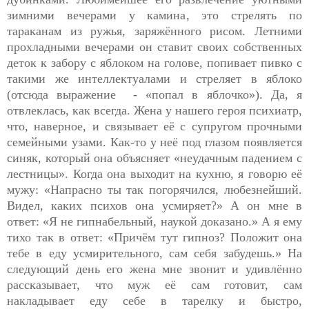
зимними вечерами у камина, это стрелять по
тараканам из ружья, заряжённого рисом. Летними
прохладными вечерами он ставит своих собственных
деток к забору с яблоком на голове, попивает пивко с
такими же интеллектуалами и стреляет в яблоко
(отсюда выражение - «попал в яблочко»). Да, я
отвлеклась, как всегда. Жена у нашего героя психиатр,
что, наверное, и связывает её с супругом прочными
семейными узами. Как-то у неё под глазом появляется
синяк, который она объясняет «неудачным падением с
лестницы». Когда она выходит на кухню, я говорю её
мужу: «Напрасно ты так погорячился, любезнейший.
Видел, каких психов она усмиряет?» А он мне в
ответ: «Я не гипнабельный, наукой доказано.» А я ему
тихо так в ответ: «Причём тут гипноз? Положит она
тебе в еду усмирительного, сам себя забудешь.» На
следующий день его жена мне звонит и удивлённо
рассказывает, что муж её сам готовит, сам
накладывает еду себе в тарелку и быстро,