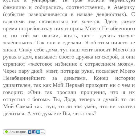
кустов в униформе. Те трое носили еврейскую
фамилию и собирались, соответственно, в Америку
(событие разворачивается в начале девяностых). С
властями им связываться не хочется. Здесь самое
время потребовать у них и права Моего Незабвенного
и, по той же оказии, «пять, нет – десять тысяч»
зелёненьких. Так они и сделали. Я об этом ничего не
знала. Сижу себе дома, тут наш мент вносит Моего на
руках в дом, вызывает своего дружка из скорой, и они
стряпают «жестокое избиение с сотрясением мозга».
Через пару дней мент, потирая руки, посылает Моего
Незабвеннейшего за деньгами. Конец истории
удивителен, так как Мой Первый приходит ни с чем и
говорит: «Они так просили прощения, что я их
отпустил с богом». Ты, Додя, теперь и думай: то ли
Мой Самый так глуп, то ли так умён, что не захотел
делиться. А что думаете Вы, читатель?