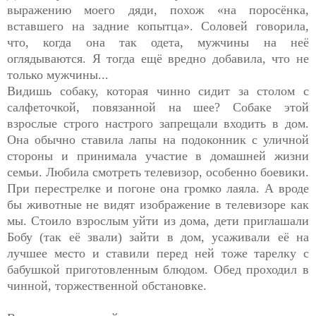
выражению моего дяди, похож «на поросёнка,
вставшего на задние копытца». Соловей говорила,
что, когда она так одета, мужчины на неё
оглядываются. Я тогда ещё вредно добавила, что не
только мужчины...
Видишь собаку, которая чинно сидит за столом с
салфеточкой, повязанной на шее? Собаке этой
взрослые строго настрого запрещали входить в дом.
Она обычно ставила лапы на подоконник с уличной
стороны и принимала участие в домашней жизни
семьи. Любила смотреть телевизор, особенно боевики.
При перестрелке и погоне она громко лаяла. А вроде
бы животные не видят изображение в телевизоре как
мы. Стоило взрослым уйти из дома, дети приглашали
Бобу (так её звали) зайти в дом, усаживали её на
лучшее место и ставили перед ней тоже тарелку с
бабушкой приготовленным блюдом. Обед проходил в
чинной, торжественной обстановке.