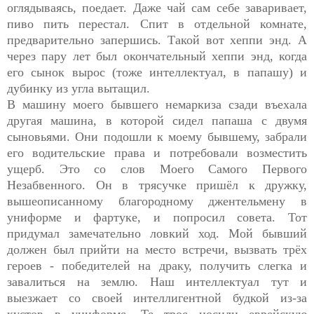
оглядываясь, поедает. Даже чай сам себе заваривает,
пиво пить перестал. Спит в отдельной комнате,
предварительно запершись. Такой вот хеппи энд. А
через пару лет был окончательный хеппи энд, когда
его сынок вырос (тоже интеллектуал, в папашу) и
дубинку из угла вытащил.
В машину моего бывшего немаркиза сзади въехала
другая машина, в которой сидел папаша с двумя
сыновьями. Они подошли к моему бывшему, забрали
его водительские права и потребовали возместить
ущерб. Это со слов Моего Самого Первого
Незабвенного. Он в трясучке пришёл к дружку,
вышеописанному благородному джентельмену в
униформе и фартуке, и попросил совета. Тот
придумал замечательно ловкий ход. Мой бывший
должен был прийти на место встречи, вызвать трёх
героев - победителей на драку, получить слегка и
завалиться на землю. Наш интеллектуал тут и
выезжает со своей интеллигентной будкой из-за