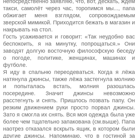
непосредственно заявляю, что, вот, дескать, ждём
такси, самолёт через час, торопимся мы..., папа
обжигает меня взглядом, сопровождаемым
зверской мимикой. Приходится бежать в магазин и
накрывать на стол.
Гость усаживается и говорит: «Так неудобно вас
беспокоить, я на минутку, попрощаться.» Они
заводят долгую восточную философскую беседу
о погоде, политике, женщинах, машинах и
футболе.
Я иду в спальню переодеваться. Когда я лёжа
натянула джинсы, также лёжа застегнула молнию
и попыталась встать, молния разошлась
посередине. Значит джинсы невозможно
расстегнуть и снять. Пришлось позвать папу. Он
резким движением руки просто порвал джинсы.
Зато я смогла их снять. Вся моя одежда была уже
более чем тщательно запакована (см.выше). Папа
наотрез отказался вскрыть ящик, в котором были
другие джинсы. Напоминаю, что в гостиной за