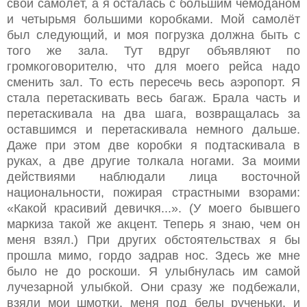
свой самолёт, а я осталась с большим чемоданом
и четырьмя большими коробками. Мой самолёт
был следующий, и моя погрузка должна быть с
того же зала. Тут вдруг объявляют по
громкоговорителю, что для моего рейса надо
сменить зал. То есть пересечь весь аэропорт. Я
стала перетаскивать весь багаж. Брала часть и
перетаскивала на два шага, возвращалась за
оставшимся и перетаскивала немного дальше.
Даже при этом две коробки я подтаскивала в
руках, а две другие толкала ногами. За моими
действиями наблюдали лица восточной
национальности, пожирая страстными взорами:
«Какой красивий девичкя...». (У моего бывшего
маркиза такой же акцент. Теперь я знаю, чем он
меня взял.) При других обстоятельствах я бы
прошла мимо, гордо задрав нос. Здесь же мне
было не до роскоши. Я улыбнулась им самой
лучезарной улыбкой. Они сразу же подбежали,
взяли мои шмотки, меня под белы рученьки, и