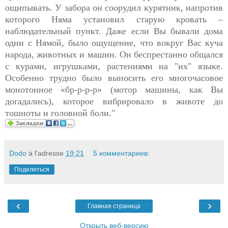
ощипывать. У забора он соорудил курятник, напротив
которого Няма установил старую кровать –
наблюдательный пункт. Даже если Вы бывали дома
одни с Нямой, было ощущение, что вокруг Вас куча
народа, животных и машин. Он беспрестанно общался
с курами, игрушками, растениями на "их" языке.
Особенно трудно было выносить его многочасовое
монотонное «бр-р-р-р» (мотор машины, как Вы
догадались), которое вибрировало в животе до
тошноты и головной боли."
Dodo
à l'adresse
19:21
5 комментариев:
Поделиться
‹
›
Главная страница
Открыть веб-версию