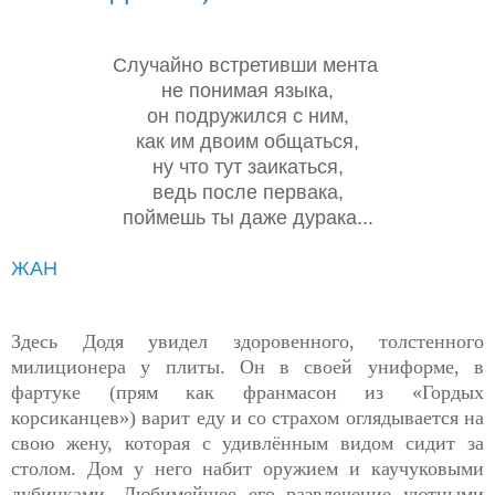
Случайно встретивши мента
не понимая языка,
он подружился с ним,
как им двоим общаться,
ну что тут заикаться,
ведь после первака,
поймешь ты даже дурака...
ЖАН
Здесь Додя увидел здоровенного, толстенного
милиционера у плиты. Он в своей униформе, в
фартуке (прям как франмасон из «Гордых
корсиканцев») варит еду и со страхом оглядывается на
свою жену, которая с удивлённым видом сидит за
столом. Дом у него набит оружием и каучуковыми
дубинками. Любимейшее его развлечение уютными