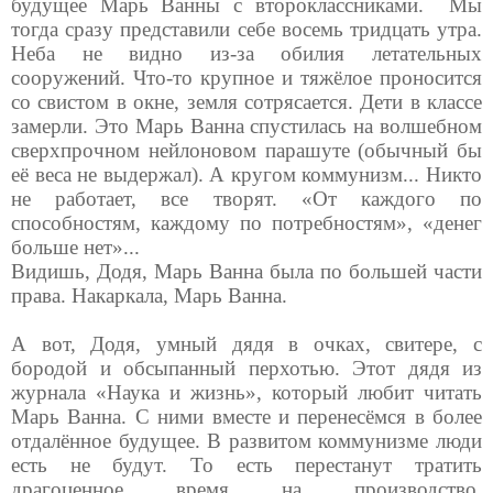
будущее Марь Ванны с второклассниками.
Мы
тогда сразу представили себе восемь тридцать утра.
Неба не видно из-за обилия летательных
сооружений. Что-то крупное и тяжёлое проносится
со свистом в окне, земля сотрясается. Дети в классе
замерли. Это Марь Ванна спустилась на волшебном
сверхпрочном нейлоновом парашуте (обычный бы
её веса не выдержал). А кругом коммунизм... Никто
не работает, все творят. «От каждого по
способностям, каждому по потребностям», «денег
больше нет»...
Видишь, Додя, Марь Ванна была по большей части
права. Накаркала, Марь Ванна.
А вот, Додя, умный дядя в очках, свитере, с
бородой и обсыпанный перхотью. Этот дядя из
журнала «Наука и жизнь», который любит читать
Марь Ванна. С ними вместе и перенесёмся в более
отдалённое будущее. В развитом коммунизме люди
есть не будут. То есть перестанут тратить
драгоценное время на производство,