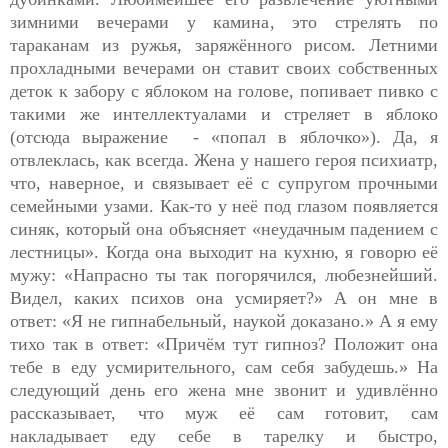
зимними вечерами у камина, это стрелять по
тараканам из ружья, заряжённого рисом. Летними
прохладными вечерами он ставит своих собственных
деток к забору с яблоком на голове, попивает пивко с
такими же интеллектуалами и стреляет в яблоко
(отсюда выражение - «попал в яблочко»). Да, я
отвлеклась, как всегда. Жена у нашего героя психиатр,
что, наверное, и связывает её с супругом прочными
семейными узами. Как-то у неё под глазом появляется
синяк, который она объясняет «неудачным падением с
лестницы». Когда она выходит на кухню, я говорю её
мужу: «Напрасно ты так погорячился, любезнейший.
Видел, каких психов она усмиряет?» А он мне в
ответ: «Я не гипнабельный, наукой доказано.» А я ему
тихо так в ответ: «Причём тут гипноз? Положит она
тебе в еду усмирительного, сам себя забудешь.» На
следующий день его жена мне звонит и удивлённо
рассказывает, что муж её сам готовит, сам
накладывает еду себе в тарелку и быстро,