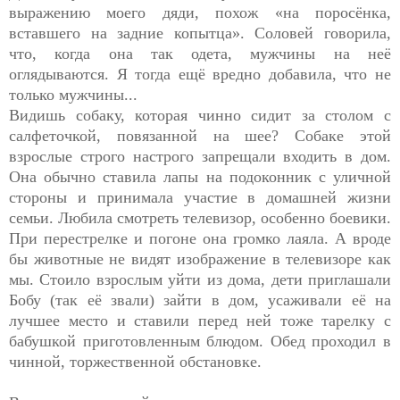
выражению моего дяди, похож «на поросёнка,
вставшего на задние копытца». Соловей говорила,
что, когда она так одета, мужчины на неё
оглядываются. Я тогда ещё вредно добавила, что не
только мужчины...
Видишь собаку, которая чинно сидит за столом с
салфеточкой, повязанной на шее? Собаке этой
взрослые строго настрого запрещали входить в дом.
Она обычно ставила лапы на подоконник с уличной
стороны и принимала участие в домашней жизни
семьи. Любила смотреть телевизор, особенно боевики.
При перестрелке и погоне она громко лаяла. А вроде
бы животные не видят изображение в телевизоре как
мы. Стоило взрослым уйти из дома, дети приглашали
Бобу (так её звали) зайти в дом, усаживали её на
лучшее место и ставили перед ней тоже тарелку с
бабушкой приготовленным блюдом. Обед проходил в
чинной, торжественной обстановке.