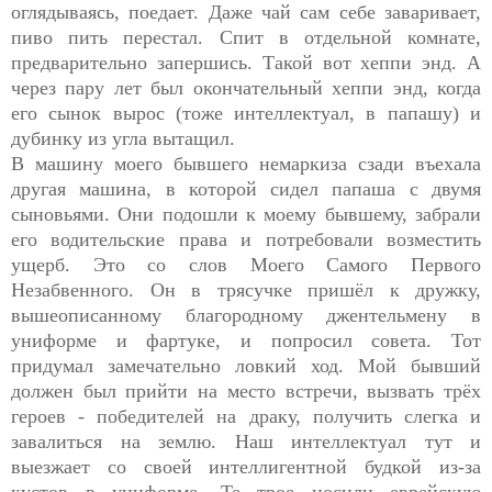
оглядываясь, поедает. Даже чай сам себе заваривает,
пиво пить перестал. Спит в отдельной комнате,
предварительно запершись. Такой вот хеппи энд. А
через пару лет был окончательный хеппи энд, когда
его сынок вырос (тоже интеллектуал, в папашу) и
дубинку из угла вытащил.
В машину моего бывшего немаркиза сзади въехала
другая машина, в которой сидел папаша с двумя
сыновьями. Они подошли к моему бывшему, забрали
его водительские права и потребовали возместить
ущерб. Это со слов Моего Самого Первого
Незабвенного. Он в трясучке пришёл к дружку,
вышеописанному благородному джентельмену в
униформе и фартуке, и попросил совета. Тот
придумал замечательно ловкий ход. Мой бывший
должен был прийти на место встречи, вызвать трёх
героев - победителей на драку, получить слегка и
завалиться на землю. Наш интеллектуал тут и
выезжает со своей интеллигентной будкой из-за