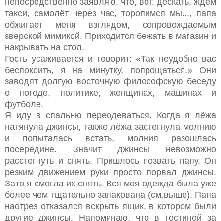
непосредственно заявляю, что, вот, дескать, ждём
такси, самолёт через час, торопимся мы..., папа
обжигает меня взглядом, сопровождаемым
зверской мимикой. Приходится бежать в магазин и
накрывать на стол.
Гость усаживается и говорит: «Так неудобно вас
беспокоить, я на минутку, попрощаться.» Они
заводят долгую восточную философскую беседу
о погоде, политике, женщинах, машинах и
футболе.
Я иду в спальню переодеваться. Когда я лёжа
натянула джинсы, также лёжа застегнула молнию
и попыталась встать, молния разошлась
посередине. Значит джинсы невозможно
расстегнуть и снять. Пришлось позвать папу. Он
резким движением руки просто порвал джинсы.
Зато я смогла их снять. Вся моя одежда была уже
более чем тщательно запакована (см.выше). Папа
наотрез отказался вскрыть ящик, в котором были
другие джинсы. Напоминаю, что в гостиной за