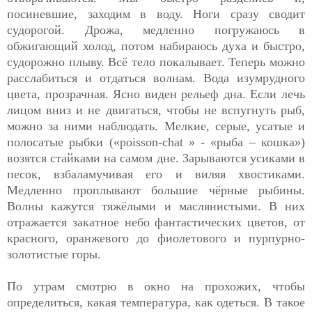
посиневшие, заходим в воду. Ноги сразу сводит
судорогой. Дрожа, медленно погружаюсь в
обжигающий холод, потом набираюсь духа и быстро,
судорожно плыву. Всё тело покалывает. Теперь можно
расслабиться и отдаться волнам. Вода изумрудного
цвета, прозрачная. Ясно виден рельеф дна. Если лечь
лицом вниз и не двигаться, чтобы не вспугнуть рыб,
можно за ними наблюдать. Мелкие, серые, усатые и
полосатые рыбки («poisson-chat » - «рыба – кошка»)
возятся стайками на самом дне. Зарываются усиками в
песок, взбаламучивая его и виляя хвостиками.
Медленно проплывают большие чёрные рыбины.
Волны кажутся тяжёлыми и маслянистыми. В них
отражается закатное небо фантастических цветов, от
красного, оранжевого до фиолетового и пурпурно-
золотистые горы.
По утрам смотрю в окно на прохожих, чтобы
определиться, какая температура, как одеться. В такое