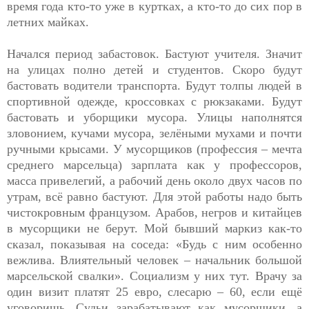
время года кто-то уже в куртках, а кто-то до сих пор в
летних майках.
Начался период забастовок. Бастуют учителя. Значит
на улицах полно детей и студентов. Скоро будут
бастовать водители транспорта. Будут толпы людей в
спортивной одежде, кроссовках с рюкзаками. Будут
бастовать и уборщики мусора. Улицы наполнятся
зловонием, кучами мусора, зелёными мухами и почти
ручными крысами. У мусорщиков (профессия – мечта
среднего марсельца) зарплата как у профессоров,
масса привелегий, а рабочий день около двух часов по
утрам, всё равно бастуют. Для этой работы надо быть
чистокровным французом. Арабов, негров и китайцев
в мусорщики не берут. Мой бывший маркиз как-то
сказал, показывая на соседа: «Будь с ним особенно
вежлива. Влиятельный человек – начальник большой
марсельской свалки». Социализм у них тут. Врачу за
один визит платят 25 евро, слесарю – 60, если ещё
уговоришь. Судьи зарабатывают как мусорщики, а