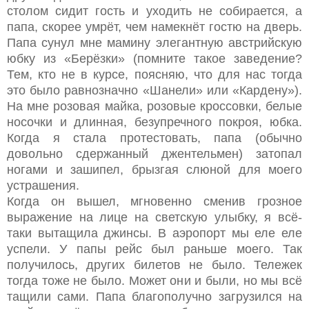
столом сидит гость и уходить не собирается, а
папа, скорее умрёт, чем намекнёт гостю на дверь.
Папа сунул мне мамину элегантную австрийскую
юбку из «Берёзки» (помните такое заведение?
Тем, кто не в курсе, поясняю, что для нас тогда
это было равнозначно «Шанели» или «Кардену»).
На мне розовая майка, розовые кроссовки, белые
носочки и длинная, безупречного покроя, юбка.
Когда я стала протестовать, папа (обычно
довольно сдержанный джентельмен) затопал
ногами и зашипел, брызгая слюной для моего
устрашения.
Когда он вышел, мгновенно сменив грозное
выражение на лице на светскую улыбку, я всё-
таки вытащила джинсы. В аэропорт мы еле еле
успели. У папы рейс был раньше моего. Так
получилось, других билетов не было. Тележек
тогда тоже не было. Может они и были, но мы всё
тащили сами. Папа благополучно загрузился на