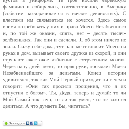
кустов в униформе. Те трое носили еврейскую
фамилию и собирались, соответственно, в Америку
(событие разворачивается в начале девяностых). С
властями им связываться не хочется. Здесь самое
время потребовать у них и права Моего Незабвенного
и, по той же оказии, «пять, нет – десять тысяч»
зелёненьких. Так они и сделали. Я об этом ничего не
знала. Сижу себе дома, тут наш мент вносит Моего на
руках в дом, вызывает своего дружка из скорой, и они
стряпают «жестокое избиение с сотрясением мозга».
Через пару дней мент, потирая руки, посылает Моего
Незабвеннейшего за деньгами. Конец истории
удивителен, так как Мой Первый приходит ни с чем и
говорит: «Они так просили прощения, что я их
отпустил с богом». Ты, Додя, теперь и думай: то ли
Мой Самый так глуп, то ли так умён, что не захотел
делиться. А что думаете Вы, читатель?