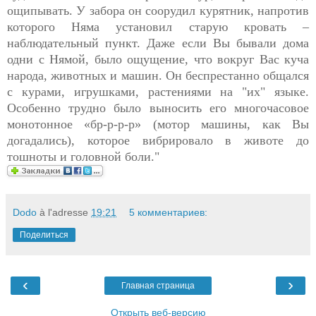
ощипывать. У забора он соорудил курятник, напротив
которого Няма установил старую кровать –
наблюдательный пункт. Даже если Вы бывали дома
одни с Нямой, было ощущение, что вокруг Вас куча
народа, животных и машин. Он беспрестанно общался
с курами, игрушками, растениями на "их" языке.
Особенно трудно было выносить его многочасовое
монотонное «бр-р-р-р» (мотор машины, как Вы
догадались), которое вибрировало в животе до
тошноты и головной боли."
Dodo
à l'adresse
19:21
5 комментариев:
Поделиться
‹
›
Главная страница
Открыть веб-версию