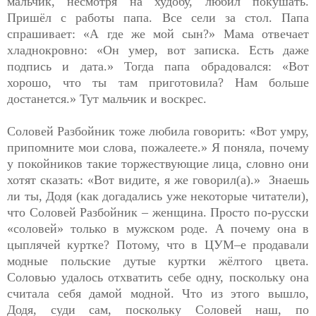
мальчик, несмотря на худобу, любил покушать.
Пришёл с работы папа. Все сели за стол. Папа
спрашивает: «А где же мой сын?» Мама отвечает
хладнокровно: «Он умер, вот записка. Есть даже
подпись и дата.» Тогда папа обрадовался: «Вот
хорошо, что ты там приготовила? Нам больше
достанется.» Тут мальчик и воскрес.
Соловей Разбойник тоже любила говорить: «Вот умру,
припомните мои слова, пожалеете.» Я поняла, почему
у покойников такие торжествующие лица, словно они
хотят сказать: «Вот видите, я же говорил(а).» Знаешь
ли ты, Додя (как догадались уже некоторые читатели),
что Соловей Разбойник – женщина. Просто по-русски
«соловей» только в мужском роде. А почему она в
цыплячей куртке? Потому, что в ЦУМ–е продавали
модные польские дутые куртки жёлтого цвета.
Соловью удалось отхватить себе одну, поскольку она
считала себя дамой модной. Что из этого вышло,
Додя, суди сам, поскольку Соловей наш, по