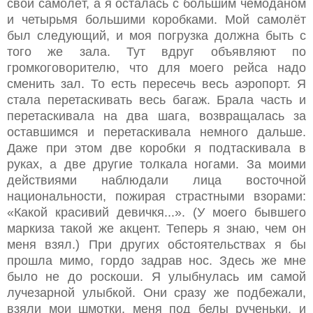
свой самолёт, а я осталась с большим чемоданом
и четырьмя большими коробками. Мой самолёт
был следующий, и моя погрузка должна быть с
того же зала. Тут вдруг объявляют по
громкоговорителю, что для моего рейса надо
сменить зал. То есть пересечь весь аэропорт. Я
стала перетаскивать весь багаж. Брала часть и
перетаскивала на два шага, возвращалась за
оставшимся и перетаскивала немного дальше.
Даже при этом две коробки я подтаскивала в
руках, а две другие толкала ногами. За моими
действиями наблюдали лица восточной
национальности, пожирая страстными взорами:
«Какой красивий девичкя...». (У моего бывшего
маркиза такой же акцент. Теперь я знаю, чем он
меня взял.) При других обстоятельствах я бы
прошла мимо, гордо задрав нос. Здесь же мне
было не до роскоши. Я улыбнулась им самой
лучезарной улыбкой. Они сразу же подбежали,
взяли мои шмотки, меня под белы рученьки, и