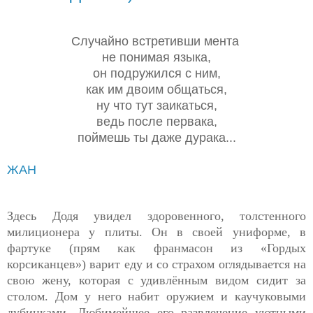
Случайно встретивши мента
не понимая языка,
он подружился с ним,
как им двоим общаться,
ну что тут заикаться,
ведь после первака,
поймешь ты даже дурака...
ЖАН
Здесь Додя увидел здоровенного, толстенного
милиционера у плиты. Он в своей униформе, в
фартуке (прям как франмасон из «Гордых
корсиканцев») варит еду и со страхом оглядывается на
свою жену, которая с удивлённым видом сидит за
столом. Дом у него набит оружием и каучуковыми
дубинками. Любимейшее его развлечение уютными