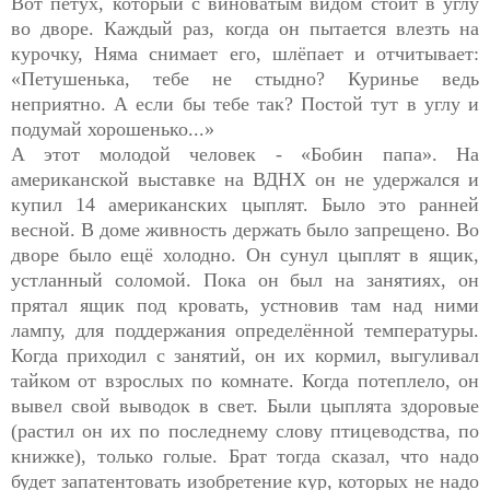
Вот петух, который с виноватым видом стоит в углу
во дворе. Каждый раз, когда он пытается влезть на
курочку, Няма снимает его, шлёпает и отчитывает:
«Петушенька, тебе не стыдно? Куринье ведь
неприятно. А если бы тебе так? Постой тут в углу и
подумай хорошенько...»
А этот молодой человек - «Бобин папа». На
американской выставке на ВДНХ он не удержался и
купил 14 американских цыплят. Было это ранней
весной. В доме живность держать было запрещено. Во
дворе было ещё холодно. Он сунул цыплят в ящик,
устланный соломой. Пока он был на занятиях, он
прятал ящик под кровать, устновив там над ними
лампу, для поддержания определённой температуры.
Когда приходил с занятий, он их кормил, выгуливал
тайком от взрослых по комнате. Когда потеплело, он
вывел свой выводок в свет. Были цыплята здоровые
(растил он их по последнему слову птицеводства, по
книжке), только голые. Брат тогда сказал, что надо
будет запатентовать изобретение кур, которых не надо